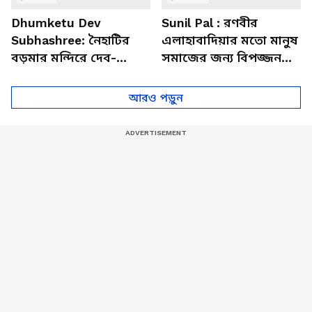
Dhumketu Dev
Sunil Pal : রণবীর
Subhashree: নৈহাটির
এলাহাবাদিয়ার মতো মানুষ
বড়মার মন্দিরে দেব-
সমাজের জন্য বিপজ্জনক :
শুভশ্রী, ধূমকেতু নিয়ে কী
সুনীল পাল
মানত এই জুটির?
আরও পড়ুন