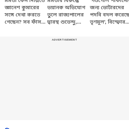
মমতা কেন দিল্লিতে
মমতার বিরুদ্ধে
'গণ্ডগোল পাকানো
জ্ঞানেশ কুমারের
ভয়ানক অভিযোগ
জন্য ভোটারদের
সঙ্গে দেখা করতে
তুলে রাজ্যপালের
পদবি বদল করেছ
গেছেন? সব ফাঁস
দ্বারস্থ শুভেন্দু,
তৃণমূল', বিস্ফোর
করে যা বললেন
দেখুন কী বলছেন
অভিযোগ শুভেন্দু
শুভেন্দু