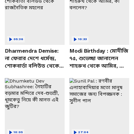
05:36
10:33
Dharmendra Demise:
Modi Birthday : মোদীজি
না ফেরার দেশে ধর্মেন্দ্র,
৭৫, শুভেচ্ছা জানালেন
শোকবার্তা বলিউড থেকে
শাহরুখ থেকে আমির, কী
রাজনৈতিক মহলের
বললেন?
10:05
27:04