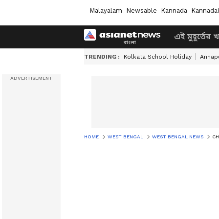
Malayalam
Newsable
Kannada
Kannada
এই মুহূর্তের 
TRENDING :
Kolkata School Holiday
Annapu
HOME
WEST BENGAL
WEST BENGAL NEWS
CHA