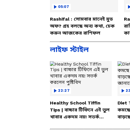
05:07
Rashifal : সোমবার মানেই মুড
Ra
অফ? গ্রহ বলছে অন্য কথা, চেক
রা
করুন আজকের রাশিফল
কা
বি
লাইফ স্টাইল
22:27
23
Healthy School Tiffin
Diet
Tips | বাচ্চার টিফিনে এই ভুল
কমছে
খাবার একদম নয়! সতর্ক
বাড়ছ
করলেন পুষ্টিবিদ
জানা