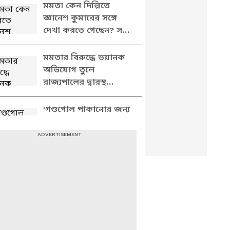
মমতা কেন দিল্লিতে
জ্ঞানেশ কুমারের সঙ্গে
দেখা করতে গেছেন? সব
ফাঁস করে যা বললেন
শুভেন্দু
মমতার বিরুদ্ধে ভয়ানক
অভিযোগ তুলে
রাজ্যপালের দ্বারস্থ
শুভেন্দু, দেখুন কী বলছেন
'গণ্ডগোল পাকানোর জন্য
ভোটারদের পদবি বদল
করেছে তৃণমূল',
বিস্ফোরক অভিযোগ
শুভেন্দুর
কেন দিল্লির বঙ্গভবন
পুলিশ ঘিরে ফেলেছিল?
সাফ জানালেন শুভেন্দু
অধিকারী
দিল্লির বঙ্গভবনে পুলিশের
তল্লাশি? পাল্টা আক্রমণে