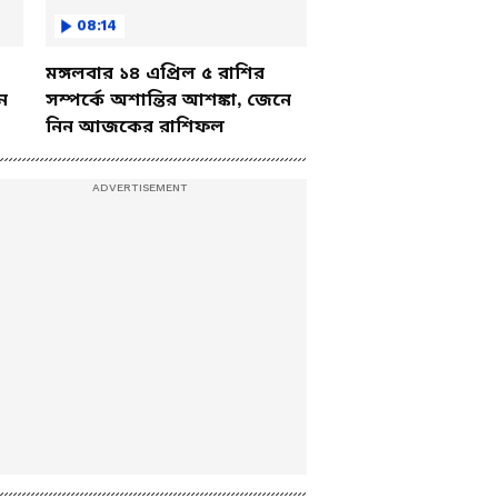
08:14
মঙ্গলবার ১৪ এপ্রিল ৫ রাশির
ে
সম্পর্কে অশান্তির আশঙ্কা, জেনে
নিন আজকের রাশিফল