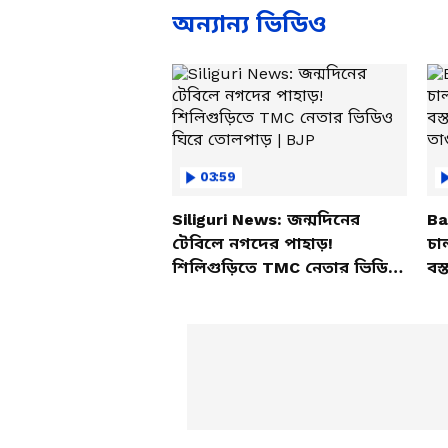
অন্যান্য ভিডিও
03:59
Siliguri News: জন্মদিনের
Ba
টেবিলে নগদের পাহাড়!
চা
শিলিগুড়িতে TMC নেতার ভিডিও
বস্
ঘিরে তোলপাড় | BJP
তাণ