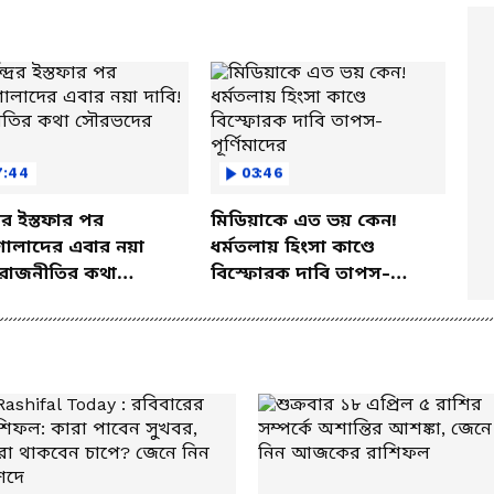
7:44
03:46
্দ্রর ইস্তফার পর
মিডিয়াকে এত ভয় কেন!
লাদের এবার নয়া
ধর্মতলায় হিংসা কাণ্ডে
 রাজনীতির কথা
বিস্ফোরক দাবি তাপস-
দের মুখে
পূর্ণিমাদের