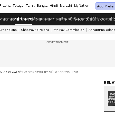
Prabha
Telugu
Tamil
Bangla
Hindi
Marathi
MyNation
Add Prefer
খবর
ভারত
পশ্চিমবঙ্গ
বিনোদন
ব্যবসা
লাইফ স্টাইল
ফোটো
ভিডিও
জ্যোত
rna Yojana
Chhatravriti Yojana
7th Pay Commission
Annapurna Yojan
RAK UTSAV: পালিত হচ্ছে হাওড়ার বাকসাড়ায় শতবর্ষ প্রাচীন চড়ক মেলা ও গাজনের উৎসব
RELA
NO