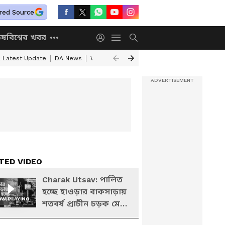
red Source
িষ
বিশ্বের খবর
a Latest Update
DA News
WB Annapurna Yojana New Portal
Annapurn
TED VIDEO
Charak Utsav: পালিত
হচ্ছে হাওড়ার বাকসাড়ায়
W PLAYING
শতবর্ষ প্রাচীন চড়ক মেলা
ও গাজনের উৎসব