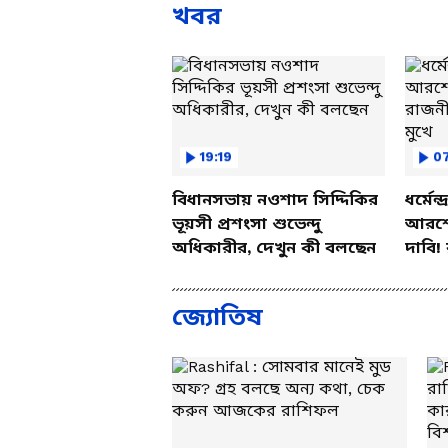
খবর
19:19
0
বিধানসভায় নওশাদ সিদ্দিকির
ধর্মেন
ভূয়সী প্রশংসা শুভেন্দু
আরশো
অধিকারীর, দেখুন কী বলছেন
দাবি!
সৌরভ
জ্যোতিষ