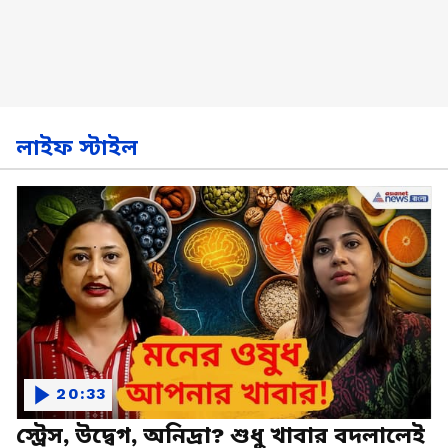
লাইফ স্টাইল
20:33
স্ট্রেস, উদ্বেগ, অনিদ্রা? শুধু খাবার বদলালেই