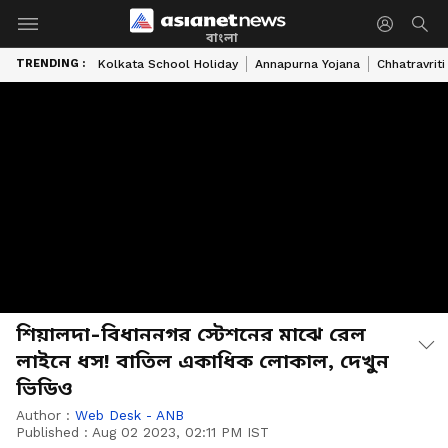
বাংলা
TRENDING :
Kolkata School Holiday
Annapurna Yojana
Chhatravriti
শিয়ালদা-বিধাননগর স্টেশনের মাঝে রেল
লাইনে ধস! বাতিল একাধিক লোকাল, দেখুন
ভিডিও
Author :
Web Desk - ANB
Published :
Aug 02 2023, 02:11 PM IST