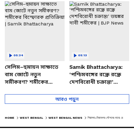
চত্বরে তাণ্ডব
খোলসা করলেন শুভেন্দু
05:34
05:13
সেলিম–হুমায়ন সাক্ষাতে
Samik Bhattacharya:
বাম জোটে নতুন
‘পশ্চিমবঙ্গের রন্ধ্রে রন্ধ্রে
সমীকরণ? শমীকের
দেশবিরোধী চক্রান্ত!’
বিস্ফোরক প্রতিক্রিয়া |
ভয়ঙ্কর দাবী শমীকের |
Samik Bhattacharya
BJP News
আরও পড়ুন
HOME
WEST BENGAL
WEST BENGAL NEWS
শিয়ালদা-বিধাননগর স্টেশনের মাঝে রেল লাইনে ধস! বাতিল একাধিক লোকাল, দেখুন ভিডিও