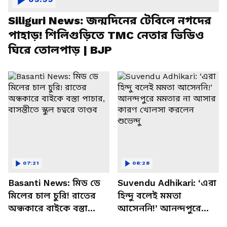
Siliguri News: জন্মদিনের টেবিলে নগদের
পাহাড়! শিলিগুড়িতে TMC নেতার ভিডিও
ঘিরে তোলপাড় | BJP
07:21
08:28
Basanti News: মিড ডে
Suvendu Adhikari: ‘এরা
মিলের চাল চুরি! রাতের
হিন্দু বলেই মমতা
অন্ধকারে বাইকে বস্তা
আসেননি!’ আনন্দপুরে
পাচার, বাসন্তীতে স্কুল
মমতার না আসার কারণ