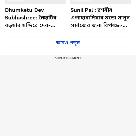
Dhumketu Dev
Sunil Pal : রণবীর
Subhashree: নৈহাটির
এলাহাবাদিয়ার মতো মানুষ
বড়মার মন্দিরে দেব-
সমাজের জন্য বিপজ্জনক :
শুভশ্রী, ধূমকেতু নিয়ে কী
সুনীল পাল
মানত এই জুটির?
আরও পড়ুন