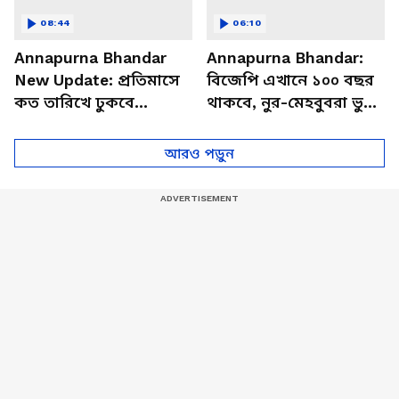
08:44
06:10
Annapurna Bhandar
Annapurna Bhandar:
New Update: প্রতিমাসে
বিজেপি এখানে ১০০ বছর
কত তারিখে ঢুকবে
থাকবে, নুর-মেহবুবরা ভুয়ো
অন্নপূর্ণার ৩ হাজার টাকা?
পোস্ট করাচ্ছে, অন্নপূর্ণা
স্পষ্ট করলেন মুখ্যমন্ত্রী
নিয়ে বিস্ফোরক শুভেন্দু
আরও পড়ুন
শুভেন্দু