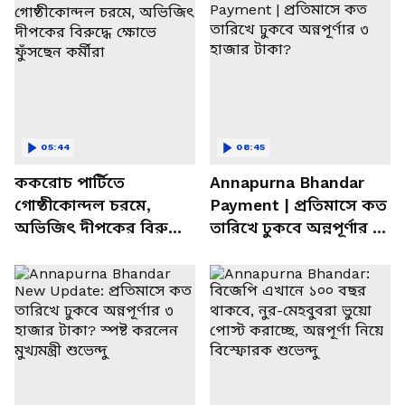
05:44
08:45
ককরোচ পার্টিতে
Annapurna Bhandar
গোষ্ঠীকোন্দল চরমে,
Payment | প্রতিমাসে কত
অভিজিৎ দীপকের বিরুদ্ধে
তারিখে ঢুকবে অন্নপূর্ণার ৩
ক্ষোভে ফুঁসছেন কর্মীরা
হাজার টাকা?