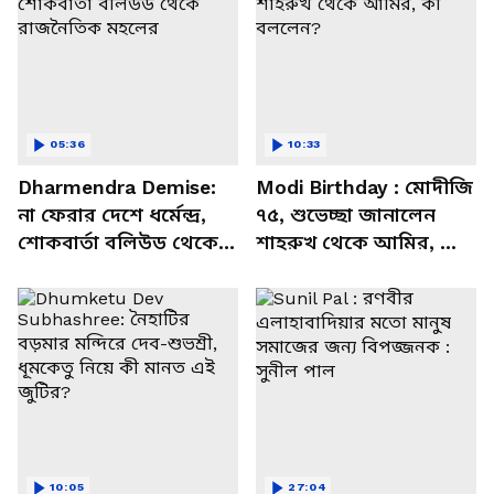
05:36
10:33
Dharmendra Demise:
Modi Birthday : মোদীজি
না ফেরার দেশে ধর্মেন্দ্র,
৭৫, শুভেচ্ছা জানালেন
শোকবার্তা বলিউড থেকে
শাহরুখ থেকে আমির, কী
রাজনৈতিক মহলের
বললেন?
10:05
27:04