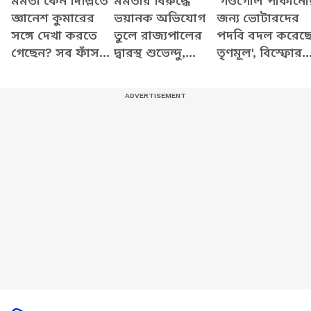
মমতা কেন দিল্লিতে
মমতার বিরুদ্ধে
'গণ্ডগোল পাকানো
জ্ঞানেশ কুমারের
ভয়ানক অভিযোগ
জন্য ভোটারদের
সঙ্গে দেখা করতে
তুলে রাজ্যপালের
পদবি বদল করেছ
গেছেন? সব ফাঁস
দ্বারস্থ শুভেন্দু,
তৃণমূল', বিস্ফোর
করে যা বললেন
দেখুন কী বলছেন
অভিযোগ শুভেন্দু
শুভেন্দু