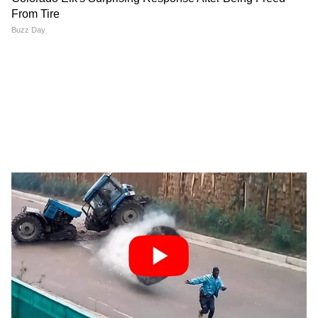
LATEST VIDEOS
'আমি ফিরবই'! শেখ হাসিনার বিস্ফোরক
বার্তায় তোলপাড় বাংলাদেশ | Sheikh
Hasina | Bangladesh News
'অভিষেক কোন মহারথী, চিকিৎসার জন্য
বিদেশ যেতে হবে', পাল্টা জবাব কুণালের! |
Abhishek Banerjee News