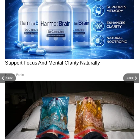
DOWNLOAD APP
RECOMMENDED STORIES
PREV
NEXT
West Bengal Budget 2026:
ডবল ধামাকা! কপাল খুলল
দুর্গাপুজোকে ঘিরে নয়া ব্র্যান্ডিং!
বাংলার রাজ্য সরকারি কর্মীদের,
ব্যবসাকে সিন্ডিকেটমুক্ত করতে
DA বৃদ্ধির সঙ্গে মিলবে আরও