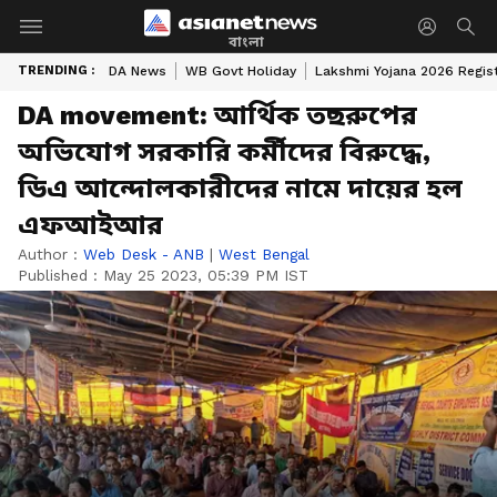
বাংলা
TRENDING :
DA News
WB Govt Holiday
Lakshmi Yojana 2026 Regist
DA movement: আর্থিক তছরুপের
অভিযোগ সরকারি কর্মীদের বিরুদ্ধে,
ডিএ আন্দোলকারীদের নামে দায়ের হল
এফআইআর
Author :
Web Desk - ANB
|
West Bengal
Published :
May 25 2023, 05:39 PM IST