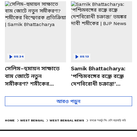
চত্বরে তাণ্ডব
খোলসা করলেন শুভেন্দু
05:34
05:13
সেলিম–হুমায়ন সাক্ষাতে
Samik Bhattacharya:
বাম জোটে নতুন
‘পশ্চিমবঙ্গের রন্ধ্রে রন্ধ্রে
সমীকরণ? শমীকের
দেশবিরোধী চক্রান্ত!’
বিস্ফোরক প্রতিক্রিয়া |
ভয়ঙ্কর দাবী শমীকের |
Samik Bhattacharya
BJP News
আরও পড়ুন
HOME
WEST BENGAL
WEST BENGAL NEWS
বাপরে! 'অর্জুন সিং বেশি বাড়াবাড়ি করিস না, আমি বনি' অর্জুন সিং-কে হুমকি তৃণমূল এজেন্টের!