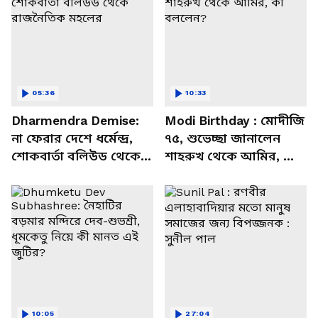
05:36
10:33
Dharmendra Demise:
Modi Birthday : মোদীজি
না ফেরার দেশে ধর্মেন্দ্র,
৭৫, শুভেচ্ছা জানালেন
শোকবার্তা বলিউড থেকে
শাহরুখ থেকে আমির, কী
রাজনৈতিক মহলের
বললেন?
10:05
27:04