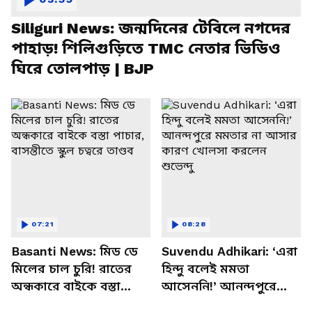
Siliguri News: জন্মদিনের টেবিলে নগদের
পাহাড়! শিলিগুড়িতে TMC নেতার ভিডিও
ঘিরে তোলপাড় | BJP
07:21
08:28
Basanti News: মিড ডে
Suvendu Adhikari: ‘এরা
মিলের চাল চুরি! রাতের
হিন্দু বলেই মমতা
অন্ধকারে বাইকে বস্তা
আসেননি!’ আনন্দপুরে
পাচার, বাসন্তীতে স্কুল
মমতার না আসার কারণ