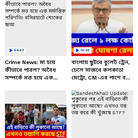
04:07
10:32
Crime News: মা হয়ে
বাংলায় ছুটবে বুলেট ট্রেন,
কীভাবে পারল? অবৈধ
ঢেলে সাজবে কলকাতা
সম্পর্কে মত্ত হয়ে এক
মেট্রো, CM-এর পাশে বসে
মর্মান্তিক পরিণতি!
ঘোষণা রেলমন্ত্রীর
বসিরহাটে শোকের ছায়া