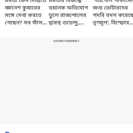
মমতা কেন দিল্লিতে
মমতার বিরুদ্ধে
'গণ্ডগোল পাকানো
জ্ঞানেশ কুমারের
ভয়ানক অভিযোগ
জন্য ভোটারদের
সঙ্গে দেখা করতে
তুলে রাজ্যপালের
পদবি বদল করেছ
গেছেন? সব ফাঁস
দ্বারস্থ শুভেন্দু,
তৃণমূল', বিস্ফোর
করে যা বললেন
দেখুন কী বলছেন
অভিযোগ শুভেন্দু
শুভেন্দু