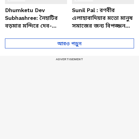
Dhumketu Dev
Sunil Pal : রণবীর
Subhashree: নৈহাটির
এলাহাবাদিয়ার মতো মানুষ
বড়মার মন্দিরে দেব-
সমাজের জন্য বিপজ্জনক :
শুভশ্রী, ধূমকেতু নিয়ে কী
সুনীল পাল
মানত এই জুটির?
আরও পড়ুন