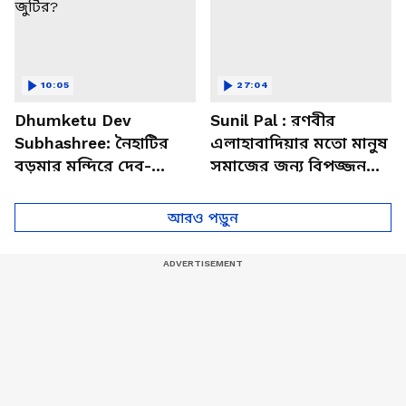
10:05
27:04
Dhumketu Dev
Sunil Pal : রণবীর
Subhashree: নৈহাটির
এলাহাবাদিয়ার মতো মানুষ
বড়মার মন্দিরে দেব-
সমাজের জন্য বিপজ্জনক :
শুভশ্রী, ধূমকেতু নিয়ে কী
সুনীল পাল
মানত এই জুটির?
আরও পড়ুন