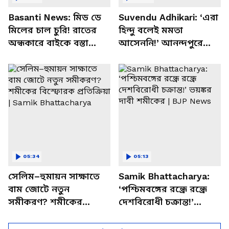
Basanti News: মিড ডে
Suvendu Adhikari: ‘এরা
মিলের চাল চুরি! রাতের
হিন্দু বলেই মমতা
অন্ধকারে বাইকে বস্তা
আসেননি!’ আনন্দপুরে
পাচার, বাসন্তীতে স্কুল
মমতার না আসার কারণ
চত্বরে তাণ্ডব
খোলসা করলেন শুভেন্দু
05:34
05:13
সেলিম–হুমায়ন সাক্ষাতে
Samik Bhattacharya:
বাম জোটে নতুন
‘পশ্চিমবঙ্গের রন্ধ্রে রন্ধ্রে
সমীকরণ? শমীকের
দেশবিরোধী চক্রান্ত!’
বিস্ফোরক প্রতিক্রিয়া |
ভয়ঙ্কর দাবী শমীকের |
Samik Bhattacharya
BJP News