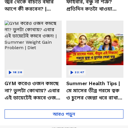
জ্বর থেকে বাঁচতে বর্ষার
ফাইবার, বন্ধু না শত্রু?
আগে কী করবেন? |
প্রতিদিন কতটা খাওয়া
Monsoon | Vira Fever |
উচিত জানেন? | Bangla
Cough
Health Tips
18:28
22:47
GYM করেও ওজন কমছে
Summer Health Tips |
না? ভুলটা কোথায়? এবার
মে মাসের তীব্র গরমে ত্বক
এই ডায়েটেই কমবে ওজন!
ও চুলের জেল্লা ধরে রাখার
| Summer Weight Gain
ম্যাজিক উপায়!
Problem | Diet
আরও পড়ুন