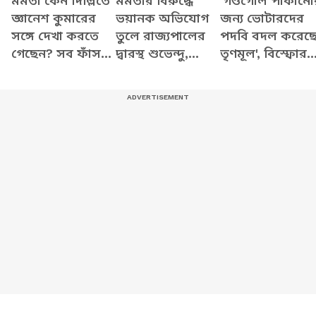
মমতা কেন দিল্লিতে
মমতার বিরুদ্ধে
'গণ্ডগোল পাকানো
জ্ঞানেশ কুমারের
ভয়ানক অভিযোগ
জন্য ভোটারদের
সঙ্গে দেখা করতে
তুলে রাজ্যপালের
পদবি বদল করেছ
গেছেন? সব ফাঁস
দ্বারস্থ শুভেন্দু,
তৃণমূল', বিস্ফোর
করে যা বললেন
দেখুন কী বলছেন
অভিযোগ শুভেন্দু
শুভেন্দু