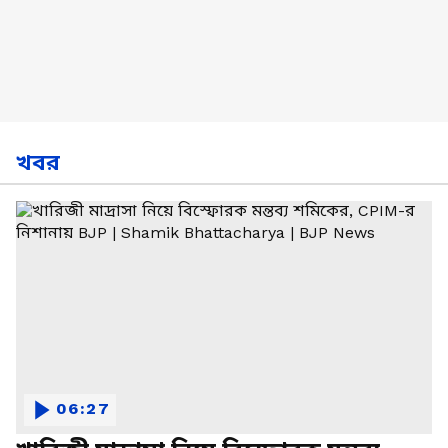
খবর
06:27