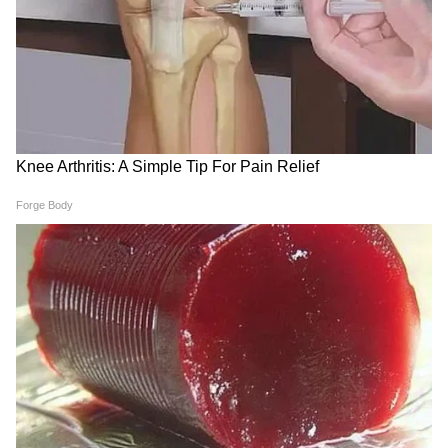
রাম মন্দির ও দ্রৌপদী মুর্মুকে নিয়ে রাহুল গান্ধীর
বক্তব্য বিভ্রান্তিকর, দাবি ট্রাস্ট্রের প্রধান চম্পত
রাইয়ের
LATEST VIDEOS
Annapurna Bhandar Payment |
প্রতিমাসে কত তারিখে ঢুকবে অন্নপূর্ণার ৩
হাজার টাকা?
কীভাবে অন্নপূর্ণা ভাণ্ডার নিয়ে কারা ছড়াচ্ছে
বিভ্রান্তি? | Suvendu Adhikari on
Annapurna Yojana