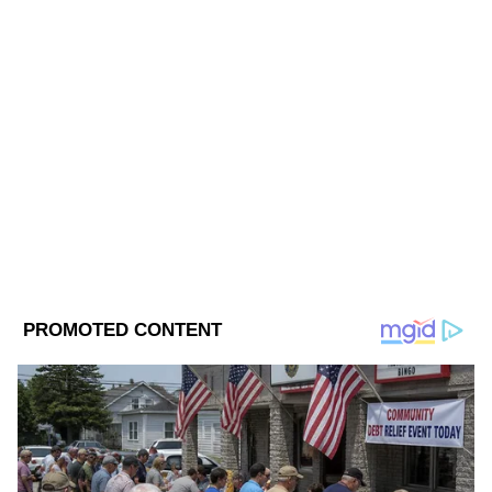
Updates at Asianet News Bangla.
ABOUT THE AUTHOR
Saborni Mitra
SM
সাবর্ণী মিত্র, ২০০৩ সালে থেকে মিডিয়ার সঙ্গে যুক্ত। বর্ধমান
বিশ্ববিদ্যালয় থেকে সাংবাদিকতা ও গণজ্ঞাপণে স্নাতকোত্তর ডিগ্রি
রয়েছে। জাতীয়, আন্তর্জাতিক ও রাজ্যের খবর লেখেন। ক্রাইম
নিউজে আগ্রহী। যোগাযোগ: saborni.mitra@asianetnews.in
Follow Us