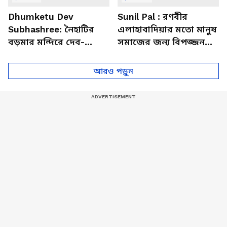
Dhumketu Dev
Sunil Pal : রণবীর
Subhashree: নৈহাটির
এলাহাবাদিয়ার মতো মানুষ
বড়মার মন্দিরে দেব-
সমাজের জন্য বিপজ্জনক :
শুভশ্রী, ধূমকেতু নিয়ে কী
সুনীল পাল
মানত এই জুটির?
আরও পড়ুন