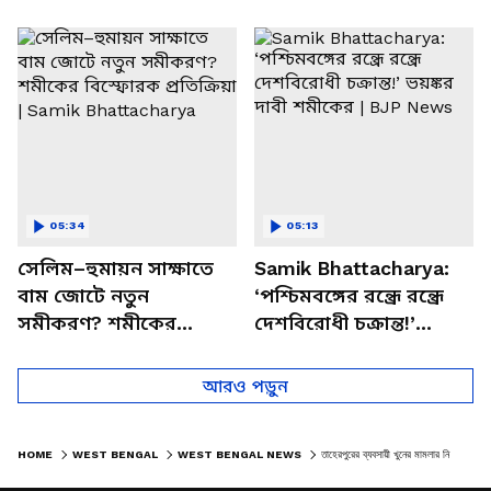
পাচার, বাসন্তীতে স্কুল
মমতার না আসার কারণ
চত্বরে তাণ্ডব
খোলসা করলেন শুভেন্দু
05:34
05:13
সেলিম–হুমায়ন সাক্ষাতে
Samik Bhattacharya:
বাম জোটে নতুন
‘পশ্চিমবঙ্গের রন্ধ্রে রন্ধ্রে
সমীকরণ? শমীকের
দেশবিরোধী চক্রান্ত!’
বিস্ফোরক প্রতিক্রিয়া |
ভয়ঙ্কর দাবী শমীকের |
Samik Bhattacharya
BJP News
আরও পড়ুন
HOME
WEST BENGAL
WEST BENGAL NEWS
তাহেরপুরের ব্যবসায়ী খুনের মামলার নিষ্পত্তি, ৪ অভিযুক্তকে যাবজ্জীবন রানাঘাট আদালতের