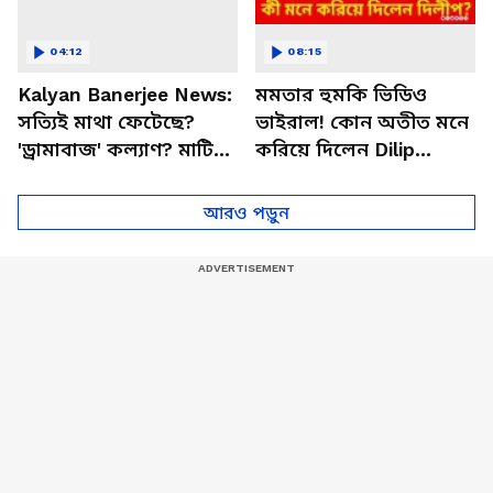
04:12
08:15
Kalyan Banerjee News:
মমতার হুমকি ভিডিও
সত্যিই মাথা ফেটেছে?
ভাইরাল! কোন অতীত মনে
'ড্রামাবাজ' কল্যাণ? মাটিতে
করিয়ে দিলেন Dilip
শুয়ে নাটক, হাসি, কান্না,
Ghosh | Abhishek
কতই রঙ্গ!
Banerjee | Mamata
আরও পড়ুন
Banerjee