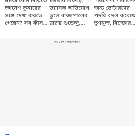
মমতা কেন দিল্লিতে
মমতার বিরুদ্ধে
'গণ্ডগোল পাকানো
জ্ঞানেশ কুমারের
ভয়ানক অভিযোগ
জন্য ভোটারদের
সঙ্গে দেখা করতে
তুলে রাজ্যপালের
পদবি বদল করেছ
গেছেন? সব ফাঁস
দ্বারস্থ শুভেন্দু,
তৃণমূল', বিস্ফোর
করে যা বললেন
দেখুন কী বলছেন
অভিযোগ শুভেন্দু
শুভেন্দু