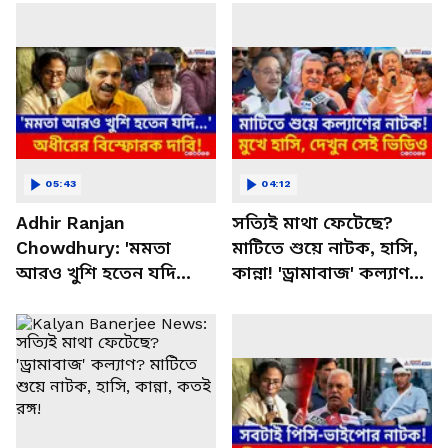
05:43
04:12
Adhir Ranjan
সত্যিই মাথা ফেটেছে?
Chowdhury: 'মমতা
মাটিতে শুয়ে নাটক, হাসি,
আরও খুশি হতেন যদি
কান্না! 'ড্রামাবাজ' কল্যাণ? |
নিজে মার খেতেন'
Kalyan Banerjee News
বিস্ফোরক দাবি অধীরের!