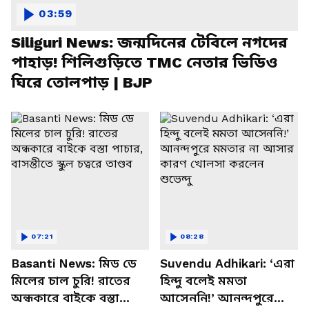
03:59
Siliguri News: জন্মদিনের টেবিলে নগদের
পাহাড়! শিলিগুড়িতে TMC নেতার ভিডিও
ঘিরে তোলপাড় | BJP
07:21
08:28
Basanti News: মিড ডে
Suvendu Adhikari: ‘এরা
মিলের চাল চুরি! রাতের
হিন্দু বলেই মমতা
অন্ধকারে বাইকে বস্তা
আসেননি!’ আনন্দপুরে