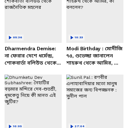
05:36
10:33
Dharmendra Demise:
Modi Birthday : মোদীজি
না ফেরার দেশে ধর্মেন্দ্র,
৭৫, শুভেচ্ছা জানালেন
শোকবার্তা বলিউড থেকে
শাহরুখ থেকে আমির, কী
রাজনৈতিক মহলের
বললেন?
10:05
27:04