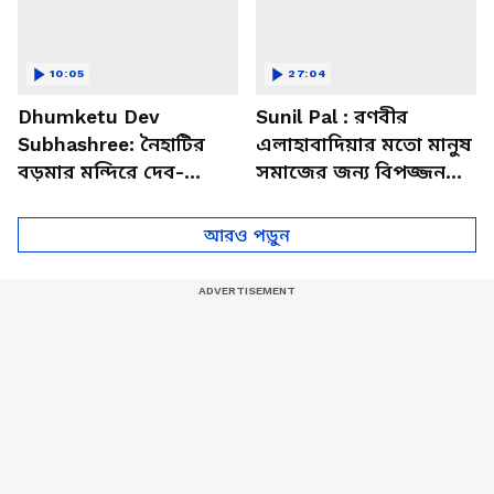
10:05
27:04
Dhumketu Dev
Sunil Pal : রণবীর
Subhashree: নৈহাটির
এলাহাবাদিয়ার মতো মানুষ
বড়মার মন্দিরে দেব-
সমাজের জন্য বিপজ্জনক :
শুভশ্রী, ধূমকেতু নিয়ে কী
সুনীল পাল
মানত এই জুটির?
আরও পড়ুন