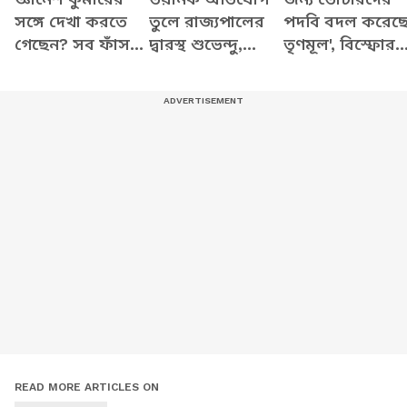
সঙ্গে দেখা করতে
তুলে রাজ্যপালের
পদবি বদল করেছ
গেছেন? সব ফাঁস
দ্বারস্থ শুভেন্দু,
তৃণমূল', বিস্ফোর
করে যা বললেন
দেখুন কী বলছেন
অভিযোগ শুভেন্দু
শুভেন্দু
READ MORE ARTICLES ON