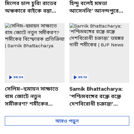
মিলের চাল চুরি! রাতের
হিন্দু বলেই মমতা
অন্ধকারে বাইকে বস্তা
আসেননি!’ আনন্দপুরে
পাচার, বাসন্তীতে স্কুল
মমতার না আসার কারণ
চত্বরে তাণ্ডব
খোলসা করলেন শুভেন্দু
05:34
05:13
সেলিম–হুমায়ন সাক্ষাতে
Samik Bhattacharya:
বাম জোটে নতুন
‘পশ্চিমবঙ্গের রন্ধ্রে রন্ধ্রে
সমীকরণ? শমীকের
দেশবিরোধী চক্রান্ত!’
বিস্ফোরক প্রতিক্রিয়া |
ভয়ঙ্কর দাবী শমীকের |
Samik Bhattacharya
BJP News
আরও পড়ুন