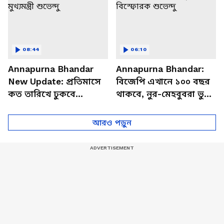
08:44
06:10
Annapurna Bhandar
Annapurna Bhandar:
New Update: প্রতিমাসে
বিজেপি এখানে ১০০ বছর
কত তারিখে ঢুকবে
থাকবে, নুর-মেহবুবরা ভুয়ো
অন্নপূর্ণার ৩ হাজার টাকা?
পোস্ট করাচ্ছে, অন্নপূর্ণা
স্পষ্ট করলেন মুখ্যমন্ত্রী
নিয়ে বিস্ফোরক শুভেন্দু
আরও পড়ুন
শুভেন্দু