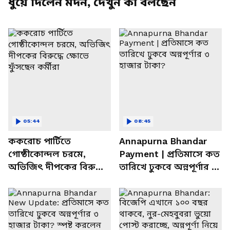
ধুয়ে দিলেন মদন, দেখুন কী বলছেন
05:44
08:45
ককরোচ পার্টিতে
Annapurna Bhandar
গোষ্ঠীকোন্দল চরমে,
Payment | প্রতিমাসে কত
অভিজিৎ দীপকের বিরুদ্ধে
তারিখে ঢুকবে অন্নপূর্ণার ৩
ক্ষোভে ফুঁসছেন কর্মীরা
হাজার টাকা?