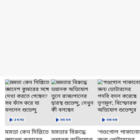
24:42
05:09
08:08
মমতা কেন দিল্লিতে
মমতার বিরুদ্ধে
'গণ্ডগোল পাকানো
জ্ঞানেশ কুমারের
ভয়ানক অভিযোগ
জন্য ভোটারদের