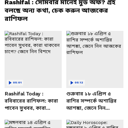
Rashifal : সোমবার মানেই মুড অফ? গ্রহ
বলছে অন্য কথা, চেক করুন আজকের
রাশিফল
05:01
05:12
Rashifal Today :
শুক্রবার ১৮ এপ্রিল ৫
রবিবারের রাশিফল: কারা
রাশির সম্পর্কে অশান্তির
পাবেন সুখবর, কারা
আশঙ্কা, জেনে নিন
থাকবেন চাপে? জেনে নিন
আজকের রাশিফল
বিশদে