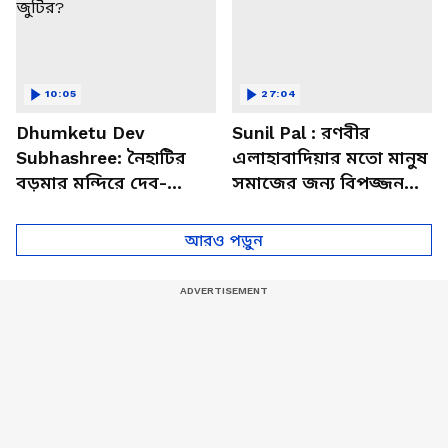
10:05
27:04
Dhumketu Dev
Sunil Pal : রণবীর
Subhashree: নৈহাটির
এলাহাবাদিয়ার মতো মানুষ
বড়মার মন্দিরে দেব-
সমাজের জন্য বিপজ্জনক :
শুভশ্রী, ধূমকেতু নিয়ে কী
সুনীল পাল
মানত এই জুটির?
আরও পড়ুন