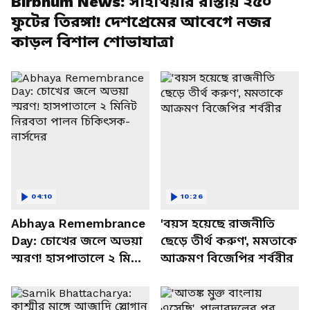
Birbhum News: সাঁইথিয়ার রাস্তায় ২৫০
ফুটের তিরঙ্গা! দেশপ্রেমের আবেগে নজর
কাড়ল বিশাল শোভাযাত্রা
04:10
10:26
Abhaya Remembrance
'বয়স হয়েছে রাজনীতি
Day: চোখের জলে অভয়া
ছেড়ে তীর্থ করুণ', মমতাকে
স্মরণ! হাসপাতালে ২ মিনিট
আক্রমণ বিজেপির শর্বরীর
নিরবতা পালন চিকিৎসক-
নার্সদের