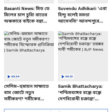
Basanti News: মিড ডে
Suvendu Adhikari: ‘এরা
মিলের চাল চুরি! রাতের
হিন্দু বলেই মমতা
অন্ধকারে বাইকে বস্তা
আসেননি!’ আনন্দপুরে
পাচার, বাসন্তীতে স্কুল
মমতার না আসার কারণ
চত্বরে তাণ্ডব
খোলসা করলেন শুভেন্দু
05:34
05:13
সেলিম–হুমায়ন সাক্ষাতে
Samik Bhattacharya:
বাম জোটে নতুন
‘পশ্চিমবঙ্গের রন্ধ্রে রন্ধ্রে
সমীকরণ? শমীকের
দেশবিরোধী চক্রান্ত!’
বিস্ফোরক প্রতিক্রিয়া |
ভয়ঙ্কর দাবী শমীকের |
Samik Bhattacharya
BJP News