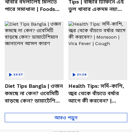
খাবার বদলালেই মিলতে
Tips | বাচ্চার টিফিনে এই
পারে সমাধান! | Foods
ভুল খাবার একদম নয়!
For Mental Health
সতর্ক করলেন পুষ্টিবিদ
23:37
21:28
Diet Tips Bangla | ওজন
Health Tips: সর্দি-কাশি,
কমছে না কেন? ওবেসিটি
জ্বর থেকে বাঁচতে বর্ষার
বাড়ছে কেন? ডায়াটেশিয়ান
আগে কী করবেন? |
জানালেন আসল কারণ
Monsoon | Vira Fever |
Cough
আরও পড়ুন