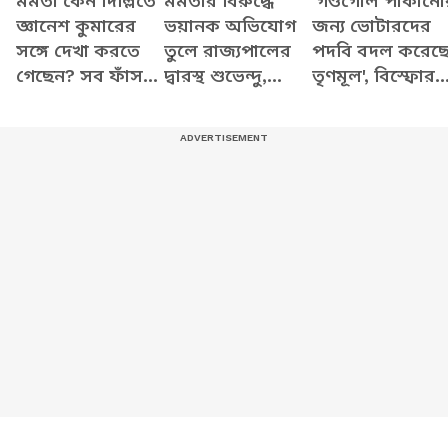
মমতা কেন দিল্লিতে
মমতার বিরুদ্ধে
'গণ্ডগোল পাকানো
জ্ঞানেশ কুমারের
ভয়ানক অভিযোগ
জন্য ভোটারদের
সঙ্গে দেখা করতে
তুলে রাজ্যপালের
পদবি বদল করেছ
গেছেন? সব ফাঁস
দ্বারস্থ শুভেন্দু,
তৃণমূল', বিস্ফোর
করে যা বললেন
দেখুন কী বলছেন
অভিযোগ শুভেন্দু
শুভেন্দু