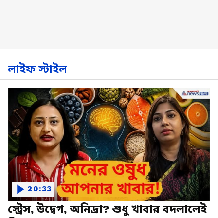
লাইফ স্টাইল
20:33
স্ট্রেস, উদ্বেগ, অনিদ্রা? শুধু খাবার বদলালেই