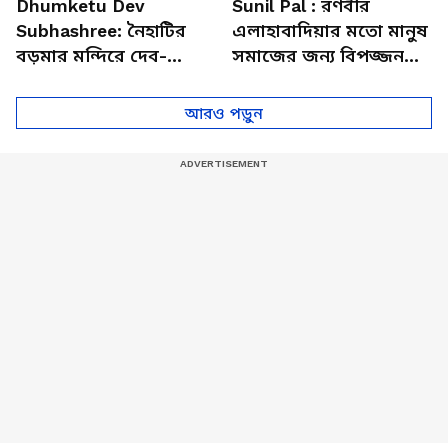
Dhumketu Dev
Sunil Pal : রণবীর
Subhashree: নৈহাটির
এলাহাবাদিয়ার মতো মানুষ
বড়মার মন্দিরে দেব-
সমাজের জন্য বিপজ্জনক :
শুভশ্রী, ধূমকেতু নিয়ে কী
সুনীল পাল
মানত এই জুটির?
আরও পড়ুন