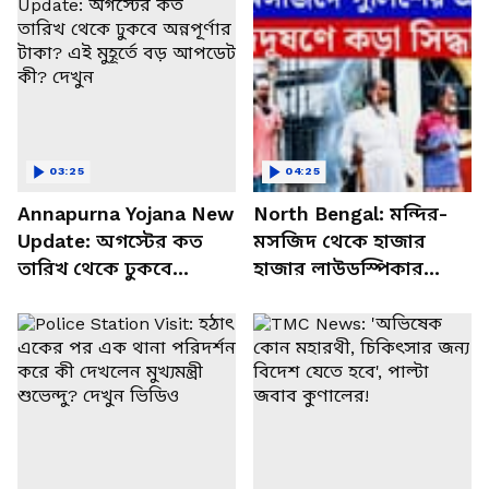
03:25
04:25
Annapurna Yojana New
North Bengal: মন্দির-
Update: অগস্টের কত
মসজিদ থেকে হাজার
তারিখ থেকে ঢুকবে
হাজার লাউডস্পিকার
অন্নপূর্ণার টাকা? এই মুহূর্তে
খুলল রাজ্যের পুলিশ! শব্দে
বড় আপডেট কী? দেখুন
জব্দ সরকারের