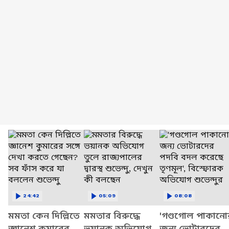
24:42
05:09
08:08
মমতা কেন দিল্লিতে
মমতার বিরুদ্ধে
'গণ্ডগোল পাকানো
জ্ঞানেশ কুমারের
ভয়ানক অভিযোগ
জন্য ভোটারদের