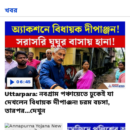
খবর
06:45
Uttarpara: নবগ্রাম পঞ্চায়েতে ঢুকেই যা
দেখলেন বিধায়ক দীপাঞ্জন! চরম বচসা,
তারপর...দেখুন