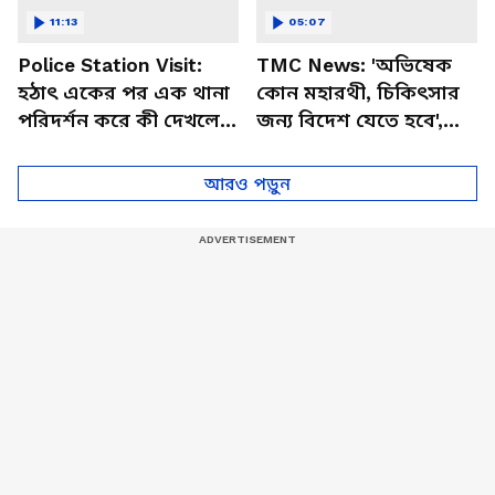
11:13
05:07
Police Station Visit:
TMC News: 'অভিষেক
হঠাৎ একের পর এক থানা
কোন মহারথী, চিকিৎসার
পরিদর্শন করে কী দেখলেন
জন্য বিদেশ যেতে হবে',
মুখ্যমন্ত্রী শুভেন্দু? দেখুন
পাল্টা জবাব কুণালের!
ভিডিও
আরও পড়ুন