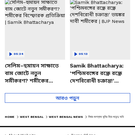
চত্বরে তাণ্ডব
খোলসা করলেন শুভেন্দু
05:34
05:13
সেলিম–হুমায়ন সাক্ষাতে
Samik Bhattacharya:
বাম জোটে নতুন
‘পশ্চিমবঙ্গের রন্ধ্রে রন্ধ্রে
সমীকরণ? শমীকের
দেশবিরোধী চক্রান্ত!’
বিস্ফোরক প্রতিক্রিয়া |
ভয়ঙ্কর দাবী শমীকের |
Samik Bhattacharya
BJP News
আরও পড়ুন
HOME
WEST BENGAL
WEST BENGAL NEWS
দিঘার জগন্নাথ মন্দির নিয়ে শুভেন্দু অধিকারীর ফের তোপ মমতাকে! দেখুন