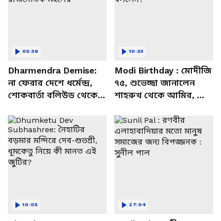
05:36
10:33
Dharmendra Demise:
Modi Birthday : মোদীজি
না ফেরার দেশে ধর্মেন্দ্র,
৭৫, শুভেচ্ছা জানালেন
শোকবার্তা বলিউড থেকে
শাহরুখ থেকে আমির, কী
রাজনৈতিক মহলের
বললেন?
10:05
27:04