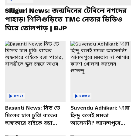
Siliguri News: জন্মদিনের টেবিলে নগদের
পাহাড়! শিলিগুড়িতে TMC নেতার ভিডিও
ঘিরে তোলপাড় | BJP
07:21
08:28
Basanti News: মিড ডে
Suvendu Adhikari: ‘এরা
মিলের চাল চুরি! রাতের
হিন্দু বলেই মমতা
অন্ধকারে বাইকে বস্তা
আসেননি!’ আনন্দপুরে
পাচার, বাসন্তীতে স্কুল
মমতার না আসার কারণ