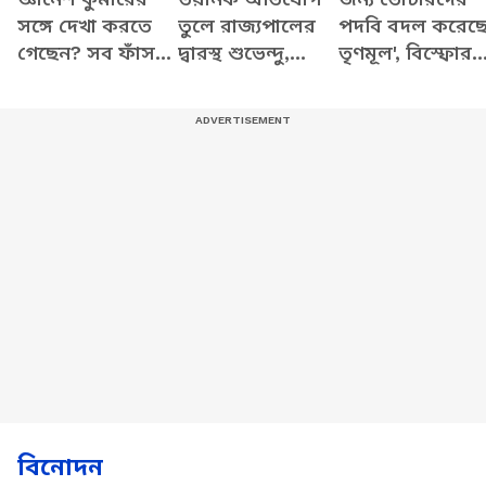
সঙ্গে দেখা করতে
তুলে রাজ্যপালের
পদবি বদল করেছ
গেছেন? সব ফাঁস
দ্বারস্থ শুভেন্দু,
তৃণমূল', বিস্ফোর
করে যা বললেন
দেখুন কী বলছেন
অভিযোগ শুভেন্দু
শুভেন্দু
বিনোদন