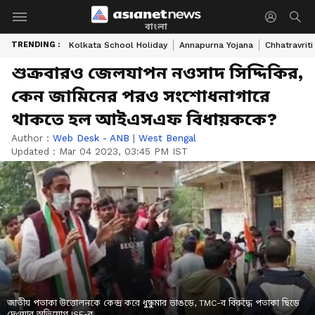
বাংলা
TRENDING :
Kolkata School Holiday
Annapurna Yojana
Chhatravriti
শুক্রবারও জেলযাপন নওসাদ সিদ্দিকির,
কেন জামিনের পরও সংশোধনাগারে
থাকতে হল আইএসএফ বিধায়ককে?
Author :
Web Desk - ANB
|
West Bengal
Updated :
Mar 04 2023, 03:45 PM IST
জাতীয় পতাকা উত্তোলনকে কেন্দ্র করে ধুন্ধুমার ভাঙড়ে, TMC-র বিরুদ্ধে পতাকা ছিড়ে
দেওয়ার অভিযোগ ISF-র