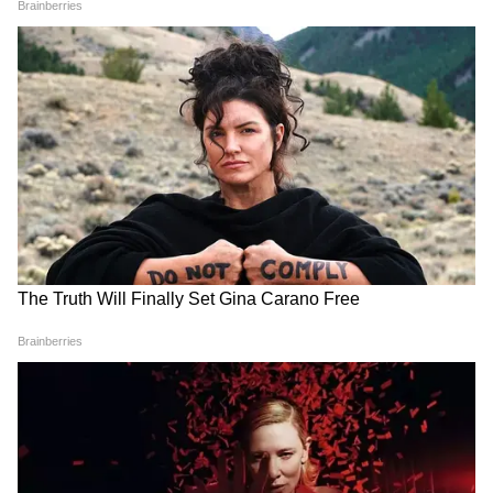
মন্ত্রী
জন্য রাহুলকে ধন্যবাদ
অভিষেকের
কালীঘাটে TMC-র নজিরবিহীন
Kalyan Banerjee Attack:
ধস! মমতার বাড়িতে এলেন মাত্র
আক্রান্ত হয়ে কল্যাণ বললেন
২০ জন, ভেস্তে গেল তৃণমূলের
'খুনের চেষ্টা', সাংসদকে দেখতে
মেগা বৈঠক
গেলেন মমতা