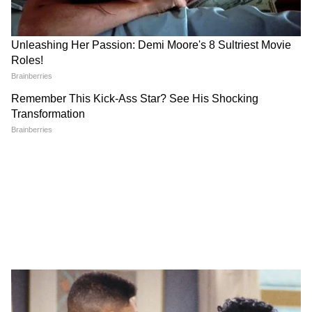
Uttarpara: নবগ্রাম পঞ্চায়েতে ঢুকেই যা
দেখলেন বিধায়ক দীপাঞ্জন! চরম বচসা |
Dipanjan Chakraborty