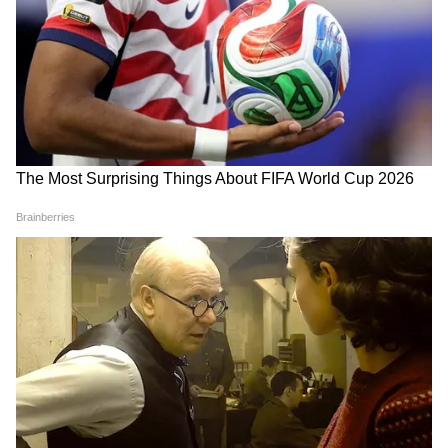
DOWNLOAD APP
West Bengal news today (পশ্চিমবঙ্গের লাইভ
খবর) - Read Latest west bengal News
(বাংলায় পশ্চিমবঙ্গের খবর) headlines, LIVE
Updates at Asianet News Bangla.
বাবা ভোলেনাথ- এই নামটি দিয়েছিলেন ভগবান
শ্রীকৃষ্ণ। কারণ একটাই হিন্দু শাস্ত্র মতে শিবঠাকুর
জটিল কোনও বিষয়ের মধ্যে থাকেন না। স্বভাবে
সোজা সরল। এমনিতে ভাল মানুষ। রেগে গেলে