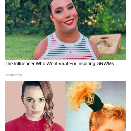
তিথি, জেনে নিন ভগবান শিবের পুজোর গুরুত্বপূর্ণ
নিয়মগুলি