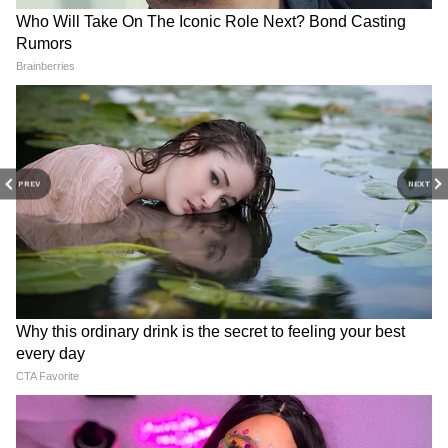
DOWNLOAD APP
RECOMMENDED STORIES
PREV
NEXT
শ্লীলতাহানি ও হুমকি দেওয়ার
Weather Update: তীব্র গরমের
অভিযোগ, গ্রেফতার আরও এক
দিন শেষ, ঘূর্ণাবর্তের জোড়া
তৃণমূল কাউন্সিলর
ফলায় ভাসবে বাংলা, সতর্ক