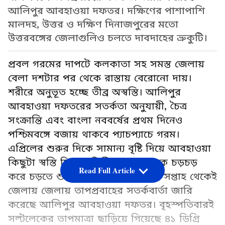
আলিপুর আবহাওয়া দফতর। দক্ষিণের পাশাপাশি
মালদহ, উত্তর ও দক্ষিণ দিনাজপুরের মতো
উত্তরবঙ্গের জেলাগুলিও চলতে দাবদাহের ভ্রুকুটি।
প্রবল গরমের দাপটে কলকাতা সহ সমস্ত জেলায়
বেলা দশটার পর থেকে রাস্তায় বেরোনো দায়।
শরীরে অনুভূত হচ্ছে তীব্র অস্বস্তি। আলিপুর
আবহাওয়া দফতরের সতর্কতা অনুযায়ী, চৈত্র
সংক্রান্তি এবং বাংলা নববর্ষের প্রথম দিনেও
পশ্চিমবঙ্গে বজায় থাকবে প্যাচপ্যাচে গরম।
এপ্রিলের শুরুর দিকে সামান্য বৃষ্টি দিয়ে আবহাওয়া
কিছুটা স্বস্তি দিলেও দ্বিতীয় সপ্তাহ থেকে চড়চড়
Read Full Article
করে চড়তে শুরু করেছে পারদ। চলতি সপ্তাহ থেকেই
জেলায় জেলায় তাপপ্রবাহের সতর্কবার্তা জারি
করেছে আলিপুর আবহাওয়া দফতর। বৃহস্পতিবারই
সল্টলেকের তাপমাত্রা ছাড়িয়ে গিয়েছে ৪১ ডিগ্রি