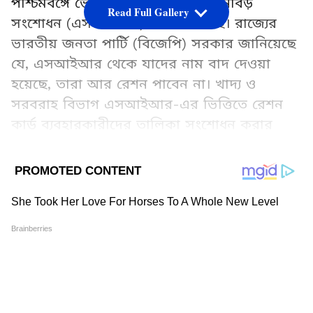
পশ্চিমবঙ্গে ভোটার তালিকার বিশেষ নিবিড়
Read Full Gallery
সংশোধন (এসআইআর) সম্পন্ন হয়েছে। রাজ্যের
ভারতীয় জনতা পার্টি (বিজেপি) সরকার জানিয়েছে
যে, এসআইআর থেকে যাদের নাম বাদ দেওয়া
হয়েছে, তারা আর রেশন পাবেন না। খাদ্য ও
সরবরাহ বিভাগ এসআইআর-এর ভিত্তিতে রেশন
কার্ড ব্যবহারকারীদের তালিকা সংশোধন করার
সিদ্ধান্ত নিয়েছে।
Add Asianetnews Bangla as a Preferred
Source
2
6