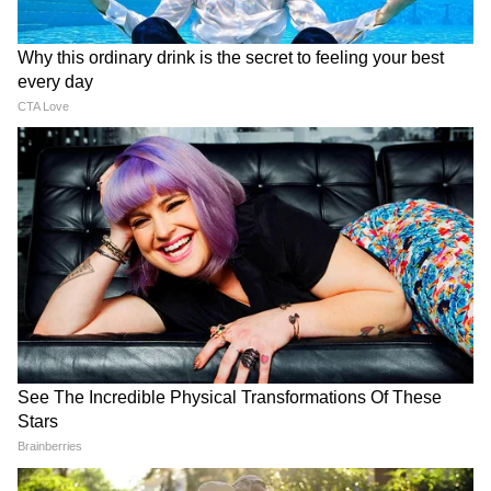
Image Credit :
Asianet News
খাদ্য বিভাগ স্পষ্ট করেছে যে, এসআইআর-এর পরে
ভোটার তালিকা থেকে যাদের নাম বাদ দেওয়া
হয়েছে, তাদের ডিজিটাল রেশন কার্ড (ডিআরসি)
এখন থেকে রেশন কার্ড ম্যানেজমেন্ট সিস্টেম
(আরসিএমএস) ডেটাবেস থেকে মুছে ফেলা হবে।
4
6