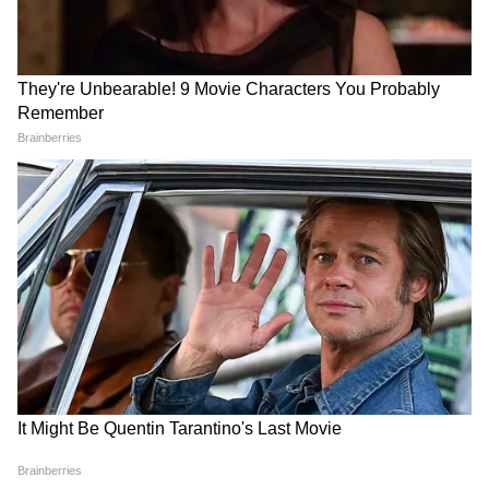
Image Credit :
Getty
কিন্তু আবেদন করার নথি ওই রেশন গ্রাহকদের দিতে
হবে। তা না দিলে কার্ড বাতিল হয়ে যাবে। সংশ্লিষ্ট
আধিকারিকদের ওই নথি অনলাইনে আপলোড করে
দিতে হবে।
6
6
Image Credit :
X
খাদ্য ও সরবরাহ বিভাগের বিশেষ সচিব