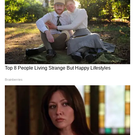
Image Credit :
Asianet News
যেসব গ্রাহক ভোটার তালিকা থেকে নাম বাদ
দেওয়ার বিরুদ্ধে এসআইআর ট্রাইব্যুনালে ইতিমধ্যে
আপিল করেছেন অথবা নাগরিকত্ব সংশোধনী আইন
(সিএএ)-এর অধীনে আবেদন করেছেন, তাঁদের
রেশন কার্ড বাতিল করা হবে না। আপিলের চূড়ান্ত
নিষ্পত্তি না হওয়া পর্যন্ত তাঁদের রেশন কার্ড সক্রিয়
থাকবে।
5
6