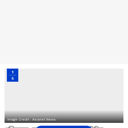
1
6
Image Credit :
Asianet News