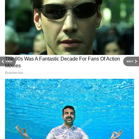
PREV
NEXT
3
6