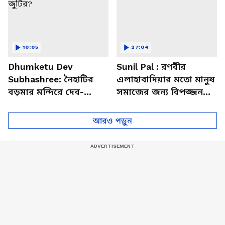
10:05
27:04
Dhumketu Dev
Sunil Pal : রণবীর
Subhashree: নৈহাটির
এলাহাবাদিয়ার মতো মানুষ
বড়মার মন্দিরে দেব-
সমাজের জন্য বিপজ্জনক :
শুভশ্রী, ধূমকেতু নিয়ে কী
সুনীল পাল
মানত এই জুটির?
আরও পড়ুন