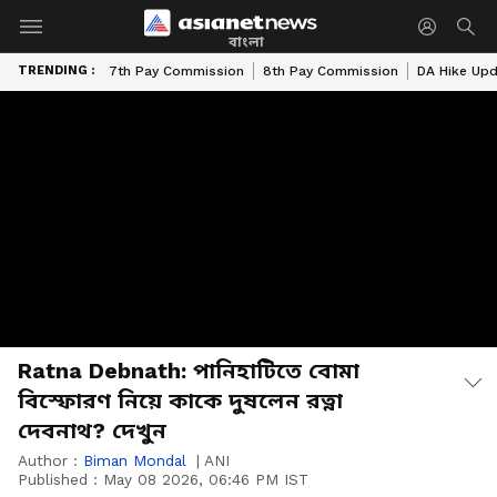
বাংলা
TRENDING :
7th Pay Commission
8th Pay Commission
DA Hike Up
Ratna Debnath: পানিহাটিতে বোমা
বিস্ফোরণ নিয়ে কাকে দুষলেন রত্না
দেবনাথ? দেখুন
Author :
Biman Mondal
|
ANI
Published :
May 08 2026, 06:46 PM IST