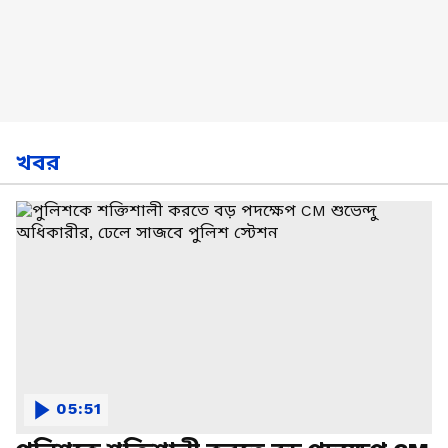
খবর
05:51