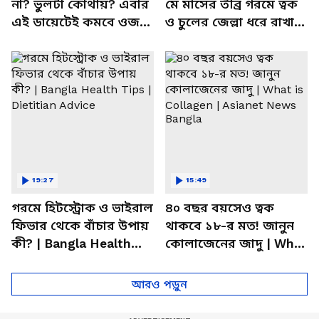
না? ভুলটা কোথায়? এবার
মে মাসের তীব্র গরমে ত্বক
এই ডায়েটেই কমবে ওজন!
ও চুলের জেল্লা ধরে রাখার
| Summer Weight Gain
ম্যাজিক উপায়!
Problem | Diet
19:27
15:49
গরমে হিটস্ট্রোক ও ভাইরাল
৪০ বছর বয়সেও ত্বক
ফিভার থেকে বাঁচার উপায়
থাকবে ১৮-র মত! জানুন
কী? | Bangla Health
কোলাজেনের জাদু | What
Tips | Dietitian Advice
is Collagen | Asianet
News Bangla
আরও পড়ুন