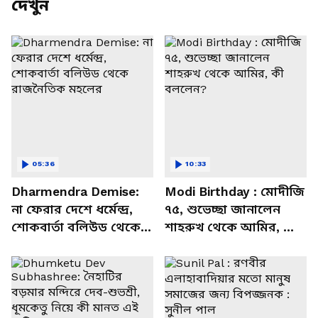
দেখুন
05:36
10:33
Dharmendra Demise:
Modi Birthday : মোদীজি
না ফেরার দেশে ধর্মেন্দ্র,
৭৫, শুভেচ্ছা জানালেন
শোকবার্তা বলিউড থেকে
শাহরুখ থেকে আমির, কী
রাজনৈতিক মহলের
বললেন?