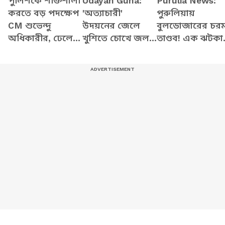
পুলিশকে শক্তিশালী
Udayan Guha:
Purulia News:
করতে বড় পদক্ষেপ
'অত্যাচারী'
পুরুলিয়ায়
CM শুভেন্দু
উদয়নের জেলে
বুলডোজারের চর
অধিকারীর, ঢেলে
খুশিতে চোখে জল,
তাণ্ডব! এক ঝটকা
সাজবে পুলিশ
মিষ্টি খেয়ে উচ্ছ্বাস
উধাও ফুটপাথ
স্টেশন
দিনহাটায়
দখলদাররা