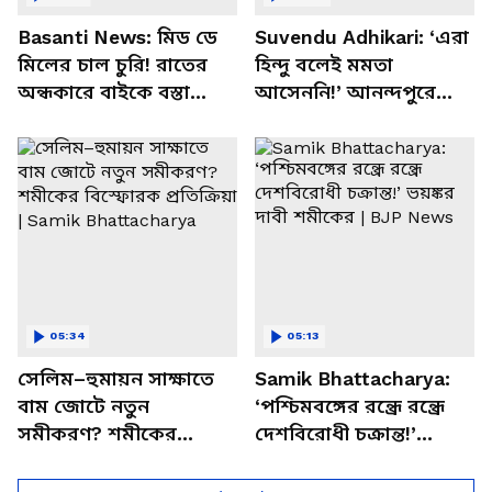
Basanti News: মিড ডে
Suvendu Adhikari: ‘এরা
মিলের চাল চুরি! রাতের
হিন্দু বলেই মমতা
অন্ধকারে বাইকে বস্তা
আসেননি!’ আনন্দপুরে
পাচার, বাসন্তীতে স্কুল
মমতার না আসার কারণ
চত্বরে তাণ্ডব
খোলসা করলেন শুভেন্দু
05:34
05:13
সেলিম–হুমায়ন সাক্ষাতে
Samik Bhattacharya:
বাম জোটে নতুন
‘পশ্চিমবঙ্গের রন্ধ্রে রন্ধ্রে
সমীকরণ? শমীকের
দেশবিরোধী চক্রান্ত!’
বিস্ফোরক প্রতিক্রিয়া |
ভয়ঙ্কর দাবী শমীকের |
Samik Bhattacharya
BJP News