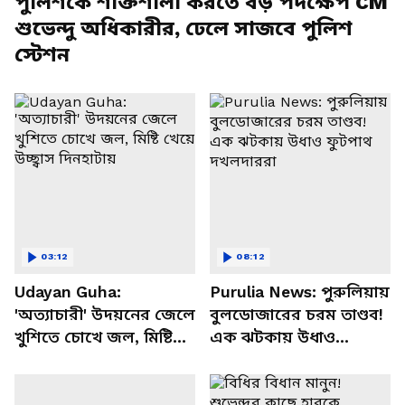
পুলিশকে শক্তিশালী করতে বড় পদক্ষেপ CM
শুভেন্দু অধিকারীর, ঢেলে সাজবে পুলিশ
স্টেশন
03:12
08:12
Udayan Guha:
Purulia News: পুরুলিয়ায়
'অত্যাচারী' উদয়নের জেলে
বুলডোজারের চরম তাণ্ডব!
খুশিতে চোখে জল, মিষ্টি
এক ঝটকায় উধাও
খেয়ে উচ্ছ্বাস দিনহাটায়
ফুটপাথ দখলদাররা