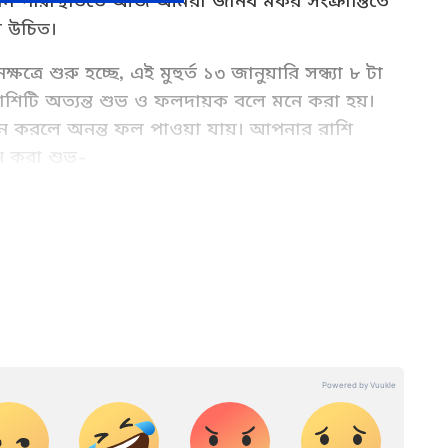
মন পরিস্থিতিতে আজ আমরা জানব মকর সংক্রান্তিতে
া উচিত।
্রে শুরু হচ্ছে, এই মুহুর্ত ১৩ জানুয়ারি সন্ধ্যা ৮ টা
রাশিটি অত্যন্ত শুভ ও ফলদায়ক বলে মনে করা হয়।
দান করলে অনন্ত ফল পাওয়া যায়। আপনার রাশি
ন করা শুভ-
ashifal in Bangali for your zodiac signs. Know
িফল) in Bangla , Weekly rashifal (সাপ্তাহিক
anet news Bangla.
রার পর মেষ রাশির জাতক-জাতিকাদের তিল, খিচুড়ি,