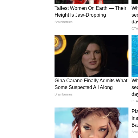
ভগবান খুশি হবেন।
সিংহ- এই উৎসবে স্নান করার পর সি
রেবদি, গজক ও মসুর ডাল দান করা
কন্যা- মকর সংক্রান্তির দিন কন্যা রা
করতে হবে এবং আস্ত মুগ, খিচুড়ি, চি
তুলা- এই রাশির জাতকদের এই মকর সংক
কাপড় ইত্যাদি দান করা উচিত।