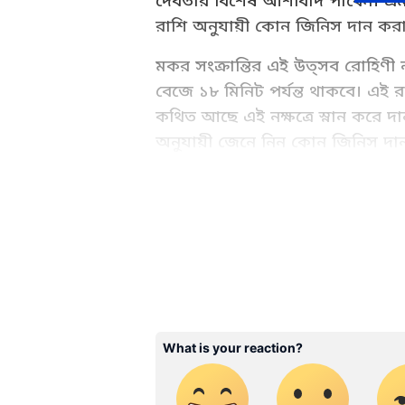
দেবতার বিশেষ আশীর্বাদ পাবেন। এ
রাশি অনুযায়ী কোন জিনিস দান কর
মকর সংক্রান্তির এই উত্সব রোহিণী নক্ষত
বেজে ১৮ মিনিট পর্যন্ত থাকবে। এই 
কথিত আছে এই নক্ষত্রে স্নান করে 
অনুযায়ী জেনে নিন কোন জিনিস দা
Ajker Rashifal: Check today's r
your daily Horoscope (দৈনিক রাশ
রাশিফল) yearly rashifal at Asi
ABOUT THE AUTHOR
WD
Web Desk - ANB
মেষ- মকর সংক্রান্তির দিন স্নান ক