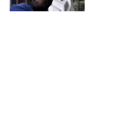
S ON
e Report Digital
Investors