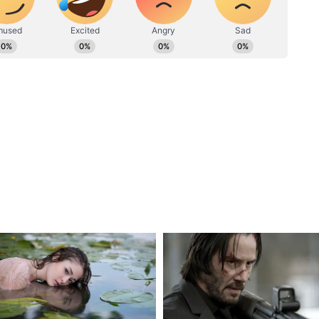
াপড় ইত্যাদি দান করা শুভ হবে।
 বিশেষ করে মাষ কলাই ডাল, সরিষার তেল, কালো
ালের খিচুড়ি দান করা উচিত।
সংকল্প-এর উৎসব, ঐতিহ্যবাহী এই উৎসবের সংযোগ
 কেন তিলের নাড়ু ও গুড় খাওয়া হয়, জেনে নিন এর
ে এই কাজগুলি ভুলেও নয়, অন্যথায় পরে অনুতাপ
ের এই মকর সংক্রান্তিতে কালো তিল, ছাতু, মাষ
েল দান করা উচিত।
ডাল, খিচুড়ি, হলুদ কাপড়, আস্ত হলুদ, ফল দান করলে