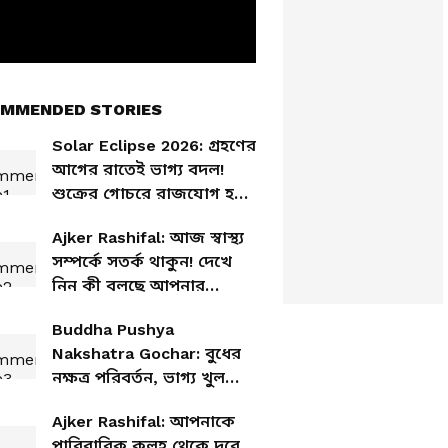
MMENDED STORIES
Solar Eclipse 2026: গ্রহণের
আগের রাতেই ভাগ্য বদল!
শুক্রের গোচরে রাজযোগ হবে
এই কয়েকটি রাশির জীবনে
Ajker Rashifal: আজ স্বাস্থ্য
সম্পর্কে সতর্ক থাকুন! দেখে
নিন কী বলছে আপনার
রাশিফল
Buddha Pushya
Nakshatra Gochar: বুধের
নক্ষত্র পরিবর্তন, ভাগ্য খুলতে
চলেছে ৫ রাশির, তালিকায়
Ajker Rashifal: আপনাকে
কে কে?
পারিবারিক কলহ থেকে দূরে