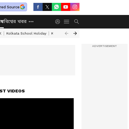
red Source
িষ
বিশ্বের খবর
K
Kolkata School Holiday
Kolkata Weather Update
West Bengal Wea
ST VIDEOS