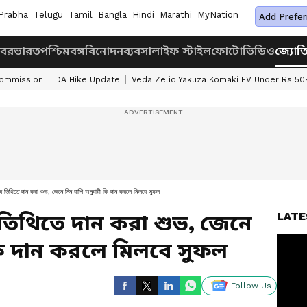
Prabha
Telugu
Tamil
Bangla
Hindi
Marathi
MyNation
Add Prefer
খবর
ভারত
পশ্চিমবঙ্গ
বিনোদন
ব্যবসা
লাইফ স্টাইল
ফোটো
ভিডিও
জ্যোত
Commission
DA Hike Update
Veda Zelio Yakuza Komaki EV Under Rs 50
্য তিথিতে দান করা শুভ, জেনে নিন রাশি অনুযায়ী কি দান করলে মিলবে সুফল
LATE
্য তিথিতে দান করা শুভ, জেনে
কি দান করলে মিলবে সুফল
Follow Us