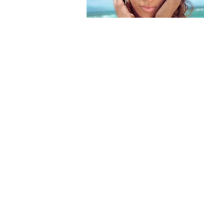
About Website
Terms Of