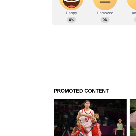
মিষ্টি, ডাল, মিষ্টি চাল এবং পশমি ক
বৃষ- বৃষ রাশির জাতক জাতিকাদের
কাপড়, কালো তিল এবং মাষ কলাই ড
আরও পড়ুন-
মকর সংক্রান্তি হল 
মহাভারতের সঙ্গে
আরও পড়ুন-
মকর সংক্রান্তির দিন
বিশেষত্ব
আরও পড়ুন-
মকর সংক্রান্তির দিন
করতে হবে
মিথুন- মিথুন রাশির জাতক জাতিকাদ
কলাই ডাল, খিচুড়ি এবং সরিষার ত
কর্কট- এই দিনে দুঃস্থকেকে ছোলার 