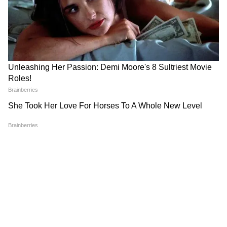
স্মৃতিশক্তি বাড়ে। বাচ্চাদের জন্য মাস্ট। ২. কথার
জড়তা কাটে: তোতলামি, শব্দ ভুলে যাওয়া – বুধের
দোষ। কান ফুটো করলে কমে। ৩. বিজনেসে লাভ:
বুধ ব্যবসার কারক। মার্কেটিং, হিসাব, ক্লায়েন্ট
ডিলিং ভালো হয়। ৪. রাহুর দোষ কাটে: হঠাৎ
দুর্ঘটনা, বদনাম, নেশা – রাহু দেয়। কান ফুটো
করলে কন্ট্রোল হয়। ৫. প্রজনন ক্ষমতা বাড়ে:
আয়ুর্বেদ বলে, কানের নার্ভ জরায়ুর সাথে
কানেক্টেড। মেয়েদের পিরিয়ডের ব্যথা কমে, কনসিভ
করতে সুবিধা হয়।
৫. কাদের জন্য মাস্ট? ১. বাচ্চা ৫ বছর অবধি: ব্রেন
ডেভেলপমেন্টের সময়। এখনই করিয়ে দিন। ২. কথা
বলতে সমস্যা: ইন্টারভিউতে গলা কাঁপে, স্টেজে
উঠতে ভয় – বুধ খারাপ। ৩. বিজনেসে বারবার লস:
ক্লায়েন্ট হাতছাড়া হচ্ছে, টাকা আটকে যাচ্ছে। ৪.