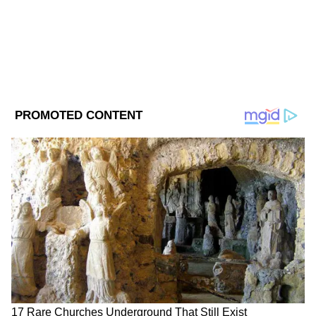
জ্যোতিষের খবর
Follow Us
Related Articles
তুলসী গাছে কি আদৌ গণেশ মূর্তি রাখা কি উচিত? শাস্ত্র
কী বলে
দেওয়ালে নোনা ধরে সাদা গুঁড়ো পড়ছে? শাস্ত্র বলছে
‘লক্ষ্মী চলে যাচ্ছেন’! রইল ঘরোয়া টোটকা
এছাড়া রাহুর অধিষ্ঠানও কান। রাহু মাথা খারাপ
DOWNLOAD APP