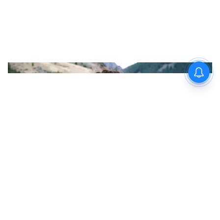
জ্যোতিষীকে দেখিয়ে নিন। কারণ মেষ, সিংহ লগ্নের
জন্য সোনা সবসময় শুভ নাও হতে পারে।