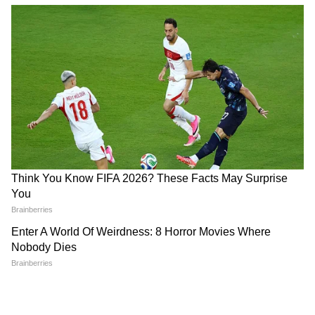
রাহুর মহাদশা: কুণ্ডলীতে রাহু খারাপ থাকলে
জ্যোতিষীরা প্রথমেই কান ফুটো করতে বলেন।
শেষ কথা: কান ফুটো করা মানে শুধু দুল পরা নয়।
এটা একটা ‘অ্যাক্টিভেশন’। বুধ গ্রহের সুইচ অন
করা। ২০ টাকার সোনার তার আপনার ছেলে-
মেয়ের ভাগ্য বদলে দিতে পারে।
তবে মনে রাখবেন, বিশ্বাস আর সায়েন্স পাশাপাশি
চলুক। শুধু কান ফুটো করে অফিসে ঘুমোলে
প্রোমোশন হবে না। কর্ম আপনার, আশীর্বাদ বুধের।
ফুটো করার আগে জন্মছক একবার কোনও ভালো