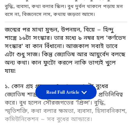
বুদ্ধি, ব্যবসা, কথা বলার স্কিল। বুধ দুর্বল থাকলে পড়ায় মন
বসে না, বিজনেসে লস, কথায় জড়তা আসে।
জন্মের পর মাথা মুন্ডন, উপনয়ন, বিয়ে – হিন্দু
শাস্ত্রে ১৬টা সংস্কার। তার মধ্যে ৯ নম্বর হল ‘কর্ণভেদ
সংস্কার’ বা কান বিঁধানো। আজকাল সবাই ভাবে
এটা শুধু সাজ। কিন্তু জ্যোতিষ আর আয়ুর্বেদ বলছে
অন্য কথা। কান ফুটো করলে নাকি ভাগ্যই খুলে
যায়!
১. কোন গ্রহ প্রসন্ন হন? আসল গেমটা বুধের
Read Full Article
জ্যোতিষ শাস্ত্র অনুযায়ী, কান বুধ গ্রহের প্রতিনিধিত্ব
করে। বুধ হলেন সৌরজগতের ‘প্রিন্স’। বুদ্ধি,
স্মৃতিশক্তি, কথা বলার ক্ষমতা, ব্যবসা, হিসাবনিকাশ,
কমিউনিকেশন – সব বুধের আন্ডারে।