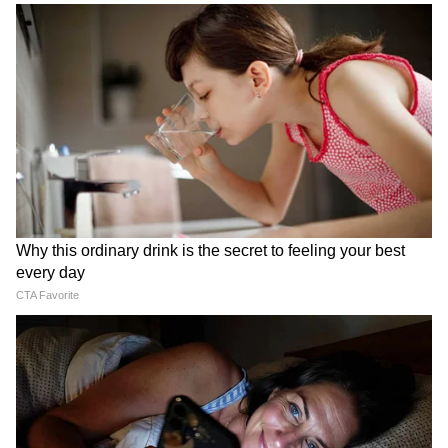
Image Credit :
Our Own
হিরো এক্সট্রিম ২৫০আর (Hero Xtreme 250R)
হিরো এই এক্সট্রিম 250R বাইকের মাধ্যমে
কোয়ার্টার-লিটার নেকড বাইক সেগমেন্টে প্রবেশ
করেছে। এতে একটি 249cc লিকুইড-কুলড
সিঙ্গেল-সিলিন্ডার ইঞ্জিন রয়েছে, যা 30 hp শক্তি
দেয়। এর শার্প বডি এবং মাসকুলার লুক রাস্তায়
আলাদা আকর্ষণ তৈরি করে। বাইকটির ওজন 167.7
কেজি এবং সিটের উচ্চতা 806 মিমি, তাই চালানো
বেশ সহজ। এতে USD সাসপেনশন, সামনে ও
পিছনে ডিস্ক ব্রেক, ডিজিটাল ডিসপ্লে এবং সম্পূর্ণ
LED লাইটিং-এর মতো আধুনিক ফিচারও রয়েছে।