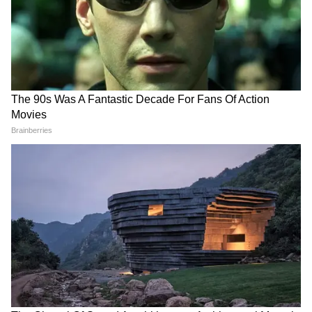
থেকে দেখতে বেশ আলাদা। এটি শুধু শক্তিশালী
পারফরম্যান্সই নয়, নিও-রেট্রো স্টাইলের সঙ্গে
আরামদায়ক রাইডিংয়ের অভিজ্ঞতাও দেয়। এতে
একটি 225.9cc অয়েল-কুলড, সিঙ্গেল-সিলিন্ডার
ইঞ্জিন রয়েছে, যা 20.4 hp শক্তি জোগায়। বাইকটি
চালানো খুব সহজ। এর সিটের উচ্চতা 795 মিমি
এবং ওজন মাত্র 159 কেজি। তাই প্রতিদিনের
যাতায়াতের জন্য এটি খুব সুবিধাজনক। এতে
রাইডিং মোড, ব্লুটুথ কানেক্টিভিটি এবং ডুয়াল-
চ্যানেল ABS (টপ ভেরিয়েন্টে) এর মতো ফিচারও
রয়েছে।
4
5