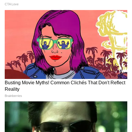
Hero Retro Bike: রেট্রো লুকে নয়া বাইক আনতে
পারে হিরো, কী কী ফিচার-দাম কত?
Flex Fuel Bike: হিরো তার প্রথম ফ্লেক্স ফুয়েল বাইক
আনছে, জুনের এই তারিখে ভারতে লঞ্চ হবে
3
5
Image Credit :
StockPhoto
টিভিএস রনিন (TVS Ronin)
টিভিএস রনিন এই সেগমেন্টের অন্যান্য বাইকের