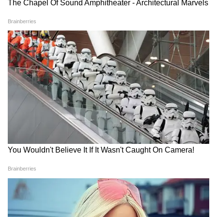
Image Credit :
Our Own
সুজুকি জিক্সার ২৫০ (Suzuki Gixxer 250)
সুজুকি জিক্সার 250 বাইকে একটি 249cc অয়েল-
কুলড, সিঙ্গেল-সিলিন্ডার ইঞ্জিন রয়েছে। এটি 25.77
hp শক্তি উৎপাদন করে। সুজুকির এই কোয়ার্টার-
লিটার ইঞ্জিনটি ভালো মিড-রেঞ্জ পারফরম্যান্স এবং
মসৃণ রাইডিং অভিজ্ঞতার জন্য পরিচিত। তাই লং
ড্রাইভ বা হাইওয়েতে যাতায়াতের জন্য এটি একটি
দুর্দান্ত বিকল্প। 156 কেজি ওজন সহ, এটি এই
ক্লাসের অন্যতম হালকা বাইক। এর শার্প, অ্যাঙ্গুলার
স্টাইলিং, আরামদায়ক রাইডিং পজিশন এবং মসৃণ
ইঞ্জিন এটিকে বিশেষ করে তুলেছে।