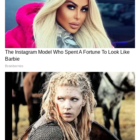
5
5
Image Credit :
Our Own
বাজাজ পালসার এন২৫০ (Bajaj Pulsar N250)
বাজাজ পালসার N250 বাইকে একটি 249cc
এয়ার-অ্যান্ড-অয়েল-কুলড, সিঙ্গেল-সিলিন্ডার
ইঞ্জিন দেওয়া হয়েছে। এটি 24.5 hp শক্তি উৎপাদন
করে। বাজাজ এতে দৈনন্দিন ব্যবহারের জন্য মসৃণ
পাওয়ার ডেলিভারি দিয়েছে। একই সাথে, এটি
হাইওয়ে রাইডিংয়ের জন্যও ভালো পারফরম্যান্স
দেয়। 162 কেজি ওজন এবং 795 মিমি সিটের