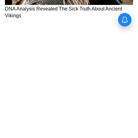
উচ্চতার কারণে ট্র্যাফিকের মধ্যে চালানো খুব
সহজ। নতুন সংস্করণে ট্র্যাকশন কন্ট্রোল, ABS,
রাইডিং মোড, LED লাইটিং এবং ব্লুটুথ কানেক্টিভিটি
সহ একটি ডিজিটাল ইনস্ট্রুমেন্ট ক্লাস্টারের মতো
ফিচারও রয়েছে।
LATEST VIDEOS