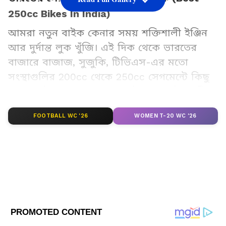
250cc Bikes In India)
আমরা নতুন বাইক কেনার সময় শক্তিশালী ইঞ্জিন
আর দুর্দান্ত লুক খুঁজি। এই দিক থেকে ভারতের
বাজারে বাজাজ, সুজুকি, টিভিএস-এর মতো
সংস্থাগুলির 200cc থেকে 250cc সেগমেন্টে কিছু
দারুণ বাইক রয়েছে। আসুন, এই সেরা বাইকগুলি
সম্পর্কে বিস্তারিত জেনে নেওয়া যাক।
FOOTBALL WC '26
WOMEN T-20 WC '26
Add Asianetnews Bangla as a Preferred
Source
2
5