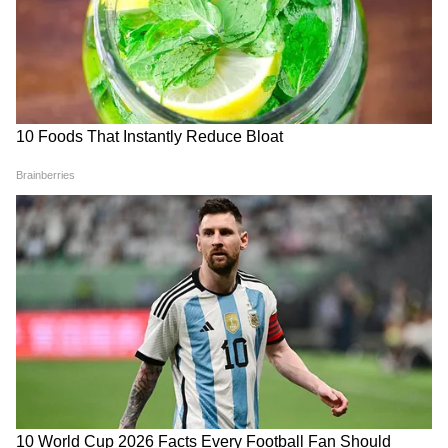
আয়োজিত হল জনশক্তি প্রদর্শনী, ঘুরে দেখলেন
নরেন্দ্র মোদী
কপালে বন্দুক ঠেকিয়ে ফেসবুকে লাইভ ভিডিও,
প্রেমিকাকে খুন করে লাইভ লোকেশন পাঠালেন
যুবক
তোমাকে পাগলের মতো ভালোবাসি বেবি গার্ল:
জ্যাকলিন ফার্নান্ডেজকে কী ‘সুপার সারপ্রাইজ’
দেবেন সুকেশ চন্দ্রশেখর?