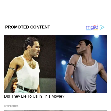
একনজরে ২২ ক্যারট সোনার দাম
১ গ্রাম - ৫,৬৬৫ টাকা
৮ গ্রাম - ৪৫,৩২০ টাকা
DOWNLOAD APP
১০ গ্রাম - ৫৬,৬৫০ টাকা
Business News (বাণিজ্য সংবাদ): Read latest