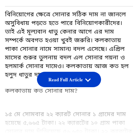
বিনিয়োগের ক্ষেত্রে সোনার সঠিক দাম না জানলে
অসুবিধায় পড়তে হতে পারে বিনিয়োগকারীদের।
তাই এই মূল্যবান ধাতু কেনার আগে এর দাম
সম্পর্কে অবগত হওয়া খুবই জরুরি। কলকাতায়
পাকা সোনার নামে সামান্য বদল এসেছে। এপ্রিল
মাসের শুরুর তুলনায় বদল এল সোনার গয়না ও
হলমার্ক সোনার দামেও। কলকাতায় আজ কত হল
হলুদ ধাতুর দাম? দেখে নেওয়া যাক।
Read Full Article
কলকাতায় কত সোনার দাম?
১৫ মে সোমবার ২২ ক্যারট সোনার ১ গ্রামের দাম
হয়েছে ৫,৬৬৫ টাকা। ২২ ক্যারটের ১০ গ্রাম পাকা
সোনার দাম দাঁড়িয়েছে ৫৬,৬৫০ টাকা। ২২ ক্যারটের