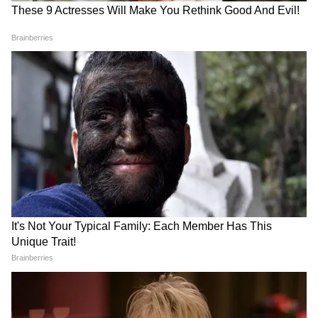
তোমাকে পাগলের মতো ভালোবাসি বেবি গার্ল
:
জ্যাকলিন ফার্নান্ডেজকে কী ‘সুপার সারপ্রাইজ’
দেবেন সুকেশ চন্দ্রশেখর?
Karnataka Chief Minister:
কে হবেন কর্ণাটকে
কংগ্রেসের মুখ্যমন্ত্রী?
রবিবারেই চূড়ান্ত ঘোষণা