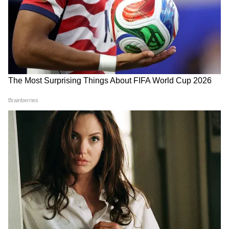
দিয়েছি। খুশিকে খুন করেছি। এবার আমি ওর কাছে
চলে যাচ্ছি। এখন আমি নিজেকে মারতে চলেছি।
বাই বাই।” তার পরই নিজের মাথায় গুলি করে
আত্মঘাতী হন অঙ্কিত। আরগোড়া এলাকার যে
বাড়িতে তিনি ভাড়া থাকতেন, সেই বাড়ি থেকেই তাঁর
মৃতদেহ উদ্ধার করে পুলিশ। তাঁর হাতে নিহত
নিবেদিতা ওরফে খুশি বিহারের নওয়াদার বাসিন্দা।
রাঁচিতে হস্টেলে থেকে তিনি পড়াশোনা করতেন বলে
জানা গেছে।
আরও পড়ুন-
খড়দহ স্টেশনে মর্মান্তিক দুর্ঘটনা, শনিবার রাতে
শিয়াদহের
গ্যালোপিং লোকালের ধাক্কা
লেগে মৃত্যু