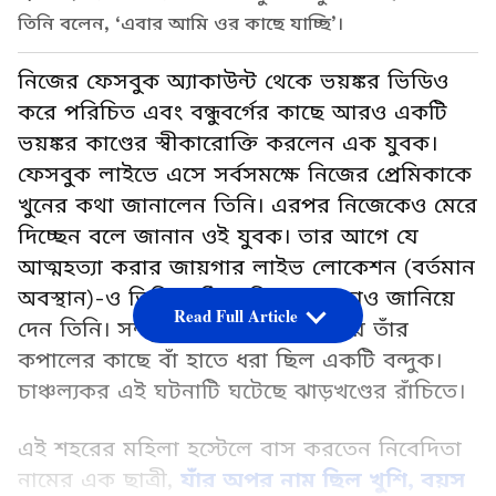
তিনি বলেন, ‘এবার আমি ওর কাছে যাচ্ছি’।
নিজের ফেসবুক অ্যাকাউন্ট থেকে ভয়ঙ্কর ভিডিও
করে পরিচিত এবং বন্ধুবর্গের কাছে আরও একটি
ভয়ঙ্কর কাণ্ডের স্বীকারোক্তি করলেন এক যুবক।
ফেসবুক লাইভে এসে সর্বসমক্ষে নিজের প্রেমিকাকে
খুনের কথা জানালেন তিনি। এরপর নিজেকেও মেরে
দিচ্ছেন বলে জানান ওই যুবক। তার আগে যে
আত্মহত্যা করার জায়গার লাইভ লোকেশন (বর্তমান
অবস্থান)-ও তিনি পাঠিয়ে দিয়েছেন, তাও জানিয়ে
Read Full Article
দেন তিনি। সম্পূর্ণ কথা জানানোর সময় তাঁর
কপালের কাছে বাঁ হাতে ধরা ছিল একটি বন্দুক।
চাঞ্চল্যকর এই ঘটনাটি ঘটেছে ঝাড়খণ্ডের রাঁচিতে।
এই শহরের মহিলা হস্টেলে বাস করতেন নিবেদিতা
নামের এক ছাত্রী,
যাঁর অপর নাম ছিল খুশি, বয়স