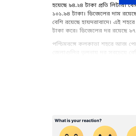
হয়েছে ৯৪.২৪ টাকা প্রতি লিটার। বেঙ
১০১.৯৪ টাকা। ডিজেলের দাম রয়েছে
বেশি রয়েছে হায়দরাবাদে। এই শহর
টাকা করে। ডিজেলের দর রয়েছে ৯৭
পশ্চিমবঙ্গে কলকাতা শহরে আজ পেট
জেলাগুলির তুলনায় দর সবচেয়ে বে
লিটারে পেট্রোলের দাম রয়েছে ১০৭
কোচবিহার, কালিম্পং, ঝাড়গ্রাম, প্
Business News (বাণিজ্য সংবাদ):
তুলনায় সামান্য বেশি রয়েছে।
Investment News, আজকের সর্বশ
Asianet News Bangla.
ABOUT THE AUTHOR
WD
Web Desk - ANB