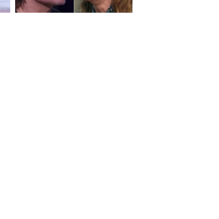
S ON
e Report Digital
Investors
Private Limited) | All Rights Reserved