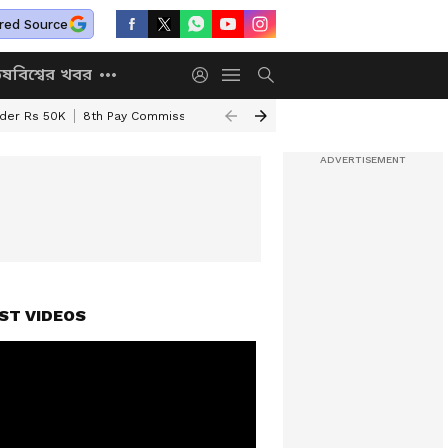
red Source
িষ
বিশ্বের খবর
nder Rs 50K
8th Pay Commission
Chhatravriti Yojana
WB Annapurna Yo
ST VIDEOS