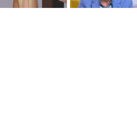
FOLLOW U
 Use
Privacy Policy
CSAM Policy
Complaint Redressal - Website
Complianc
nologies Private Limited (Formerly known as Asianet News Media & Entertainment 