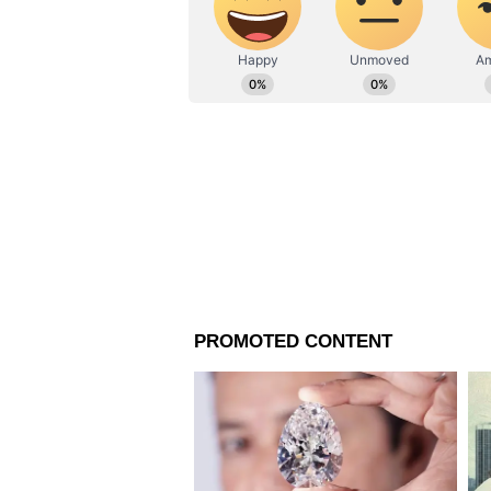
কলকাতায় রান্নার গ্যাসের দাম জুন
গ্যাসের দাম রয়েছে ১,১২৯ টাকা। যে
দিল্লিতে সিলিন্ডারপিছু গ্যাসের দা
আরও পড়ুন-
Gold Price: সোমবার কত হল সোন
Weather News: আবহাওয়ায় পুরোপুর
অতি ভারী বৃষ্টি
Nag Panchami: কালসর্প দোষ বা রা
নিন ব্রত পালনের তারিখ ও নিয়ম