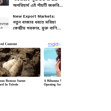
অপরিহার্য এই পাঁচটি জরুরি
বিমা কভার, জেনে নিন
New Export Markets:
বিস্তারিত
নতুন বাজার ধরতে মরিয়া
কেন্দ্রীয় সরকার, মুক্ত বাণিজ্য
চুক্তি এবং ই-কমার্সে বাড়তি
জোর