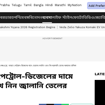
Prabha
Telugu
Tamil
Bangla
Hindi
Marathi
MyNation
Add Prefer
খবর
ভারত
পশ্চিমবঙ্গ
বিনোদন
ব্যবসা
লাইফ স্টাইল
ফোটো
ভিডিও
জ্যোত
akshmi Yojana 2026 Registration Begins
Veda Zelio Yakuza Komaki EV U
RICE: ভারতে পেট্রোল-ডিজেলের দামে হেরফের কতটা? দেখে নিন জ্বালানি তেলের দরদামের তালিকা
LATE
 পেট্রোল-ডিজেলের দামে
 নিন জ্বালানি তেলের