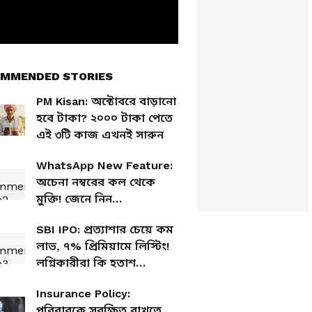
MMENDED STORIES
PM Kisan: অক্টোবরে বাড়ানো
হবে টাকা? ২০০০ টাকা পেতে
এই ৩টি কাজ এখনই সারুন
WhatsApp New Feature:
অচেনা নম্বরের কল থেকে
মুক্তি! জেনে নিন
হোয়াটসঅ্যাপের নতুন
SBI IPO: প্রত্যাশার চেয়ে কম
ফিচারের ব্যবহার
লাভ, ৭% প্রিমিয়ামে লিস্টিং!
লগ্নিকারীরা কি হতাশ
এসবিআই আইপিও নিয়ে?
Insurance Policy:
পরিবারকে সুরক্ষিত রাখতে