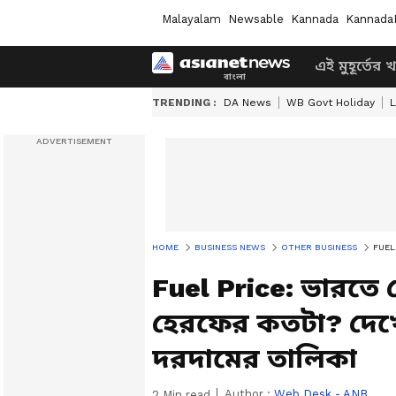
Malayalam
Newsable
Kannada
Kannada
এই মুহূর্তের 
TRENDING :
DA News
WB Govt Holiday
L
HOME
BUSINESS NEWS
OTHER BUSINESS
FUEL P
Fuel Price: ভারতে
হেরফের কতটা? দেখে
দরদামের তালিকা
Author :
Web Desk - ANB
2
Min read