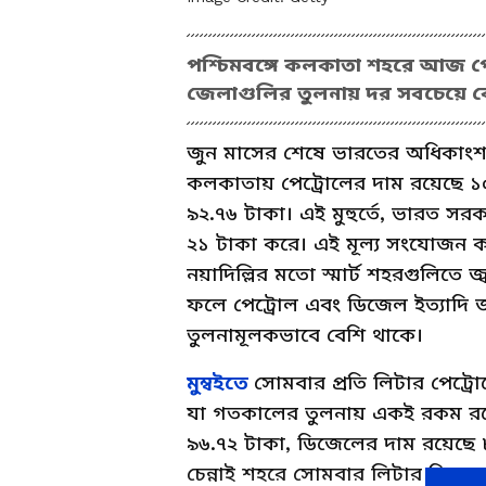
পশ্চিমবঙ্গে কলকাতা শহরে আজ পে
জেলাগুলির তুলনায় দর সবচেয়ে ব
জুন মাসের শেষে ভারতের অধিকাংশ 
কলকাতায় পেট্রোলের দাম রয়েছে ১০
৯২.৭৬ টাকা। এই মুহুর্তে, ভারত সরকার
২১ টাকা করে। এই মূল্য সংযোজন কর, 
নয়াদিল্লির মতো স্মার্ট শহরগুলিতে
ফলে পেট্রোল এবং ডিজেল ইত্যাদি জ্ব
তুলনামূলকভাবে বেশি থাকে।
মুম্বইতে
সোমবার প্রতি লিটার পেট্র
যা গতকালের তুলনায় একই রকম রয়েছ
৯৬.৭২ টাকা, ডিজেলের দাম রয়েছে ৮৯
চেন্নাই শহরে সোমবার লিটার পিছু 