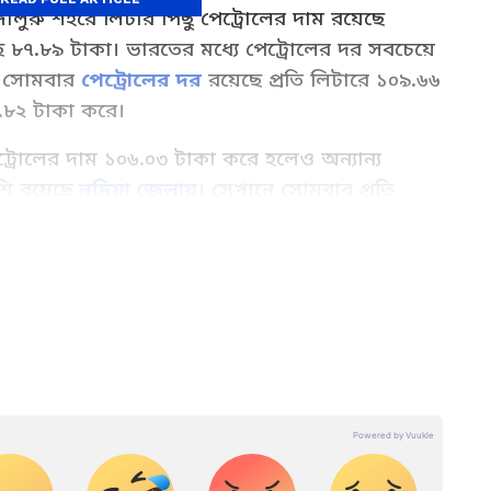
্গালুরু শহরে লিটার পিছু পেট্রোলের দাম রয়েছে
 ৮৭.৮৯ টাকা। ভারতের মধ্যে পেট্রোলের দর সবচেয়ে
ে সোমবার
পেট্রোলের দর
রয়েছে প্রতি লিটারে ১০৯.৬৬
.৮২ টাকা করে।
্রোলের দাম ১০৬.০৩ টাকা করে হলেও অন্যান্য
শি রয়েছে
নদিয়া জেলায়
। সেখানে সোমবার প্রতি
.৫২ টাকা, ডিজেলের দাম রয়েছে ৯৪.১৫ টাকা। এছাড়া,
রভৃতি জেলায় আজ পেট্রোলের দর অন্যান্য জেলাগুলির
 Read latest business news highlights,
েষ ব্যবসার খবর, Personal Finance Tips at