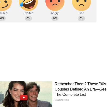
 মাসে একই রয়েছে। এই মাসে কলকাতায় রান্নার
খানে মুম্বই শহরে গ্যাসের দাম ১,১০২ এবং নয়া
ম রয়েছে ১,১০৩ টাকা করে।
া-রুপোর দাম, জেনে নিন আজকের লেটেস্ট দর
ি ভোলবদল, দুই বঙ্গেই বজ্রবিদ্যুৎসহ ভারী থেকে
হু-কেতুর দশা, নাগ পঞ্চমীতে মিলবে মুক্তি, জেনে