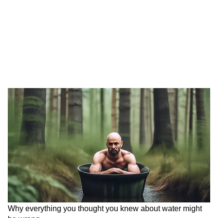
Nag Panchami: কালসর্প দোষ বা রাহু-কেতুর
দশা, নাগ পঞ্চমীতে মিলবে মুক্তি, জেনে নিন ব্রত
পালনের তারিখ ও নিয়ম
Modi in Egypt: ভারতের প্রধানমন্ত্রী নরেন্দ্র
মোদীকে মিশরে উষ্ণ অভ্যর্থনা, দেখুন সেই ছবি
Panchayat Election: উত্তরে মমতা, দক্ষিণে
অভিষেক, পঞ্চায়েত নির্বাচনে তৃণমূলের জোরদার
প্রচার শুরু
LATEST VIDEOS