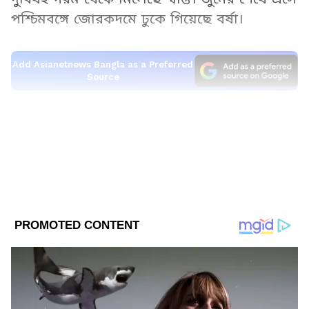
পশ্চিমবঙ্গে জোরকদমে ঢুকে গিয়েছে বর্ষা।
Add Asianetnews Bangla as a Preferred
Source
2
6
Image Credit :
Asianet News
আলিপুর আবহাওয়া দফতর জানাচ্ছে যে, উত্তর
পশ্চিম বঙ্গোপসাগরে একটি
ঘূর্ণাবর্ত
তৈরি হয়েছে।