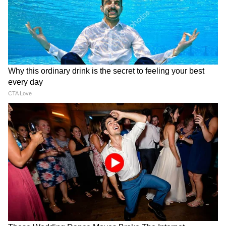
Image Credit :
PTI
সোমবার আরও প্রবল হয়ে উঠতে পারে উত্তর
পশ্চিম
বঙ্গোপসাগরের ঢেউ
। মৎস্যজীবীদের জন্য
জারি হয়েছে সতর্কতা।
5
6
Image Credit :
Asianet News
উত্তরবঙ্গে
বৃষ্টিপাত অব্যাহত থাকবে, তবে তার