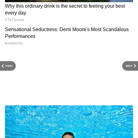
3
6
PREV
NEXT
Image Credit :
PTI
বাংলা ও ওড়িশা উপকূলে ধীরে ধীরে শক্তি বাড়িয়ে
নিম্নচাপে পরিণত হয়েছে এই ঘূর্ণাবর্ত।
4
6