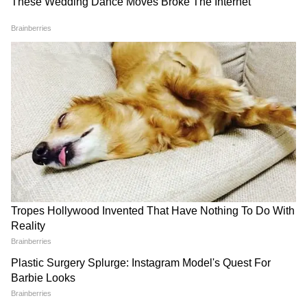
পরিমাণ কিছুটা কমবে বলে জানিয়েছে আবহাওয়া
দফতর।
6
6
Image Credit :
Asianet News
দুই বঙ্গেই বৃষ্টির সঙ্গে বাজ পড়ার সম্ভাবনা রয়েছে।
আগামী ৫ দিনে তাপমাত্রার খুব বেশি পরিবর্তন হবে
না।
আরও পড়ুন-