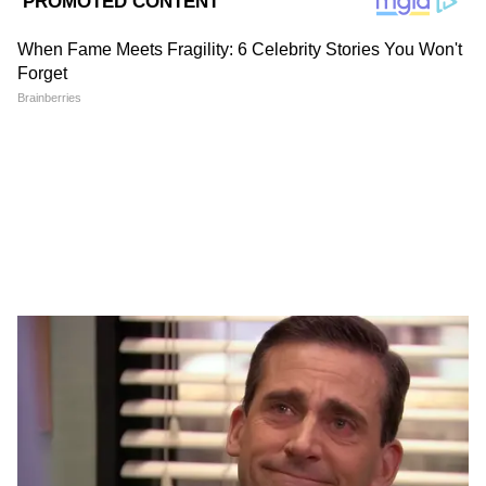
2
12
Image Credit :
ISTOCK
১. অবসরের জন্য একটি বড় তহবিল তৈরি হয়
পিএফ-এর সবচেয়ে বড় সুবিধা হলো প্রতি মাসে
অল্প অল্প করে জমা হওয়া টাকা স্বয়ংক্রিয়ভাবে
জমা হতে থাকে। কর্মচারী এবং নিয়োগকর্তা উভয়ের
দেওয়া টাকা জমা হয় এবং বার্ষিকভাবে সুদ অর্জিত
হয়। আপনি যদি দীর্ঘ সময় ধরে কাজ করেন,
তাহলে এই টাকা অবসরের সময় একটি গুরুত্বপূর্ণ
আর্থিক সহায়তা হয়ে উঠতে পারে।