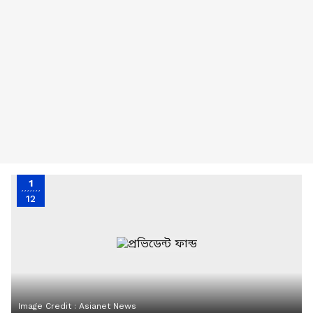
1
12
Image Credit :
Asianet News