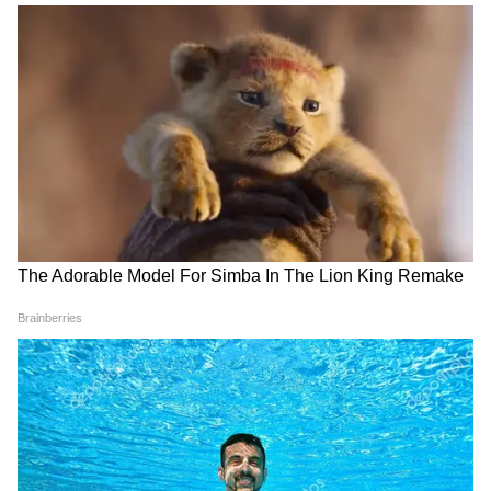
Related Articles
EPF Withdraw: এটিএম থেকেই তোলা যাবে PF-এর
টাকা! চাইলে UPI-দিয়েও নেওয়া যাবে অ্যাকাউন্টে
Unclaimed EPF: দাবিহীন ১০,৯০০ কোটি টাকা
পিএফ অ্যাকাউন্টে পড়ে আছে, কীভাবে ক্লেইম করবেন
জানুন বিস্তারিত
3
12
Image Credit :
ISTOCK
এমপ্লয়িজ পেনশন স্কিম