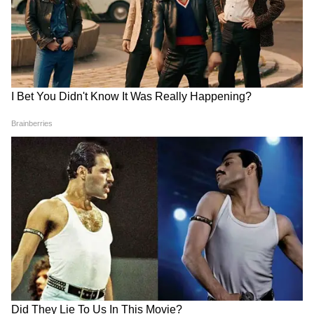
অ্যাকাউন্ট থেকে অগ্রিমও নিতে পারেন, যেমন বাড়ি
কেনা বা তৈরি করা, গুরুতর অসুস্থতার চিকিৎসা,
সন্তানের শিক্ষা, বিবাহ বা অন্য কিছু নির্দিষ্ট
প্রয়োজনে।
6
12
Image Credit :
Our Own
৫. কর সাশ্রয়
পিএফ-এর জমা এবং এর উপর উপলব্ধ কিছু কর