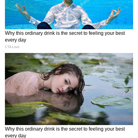
অনেক কর্মচারীই জানেন না যে নিয়োগকর্তার
দেওয়া টাকার একটি অংশ এমপ্লয়িজ পেনশন স্কিম
(ইপিএস)-এও জমা হয়। কিছু নির্দিষ্ট শর্ত পূরণ হলে,
আপনি অবসরের পর মাসিক পেনশনের সুবিধা
পেতে পারেন।
4
12
Image Credit :
ISTOCK
৩. পরিবারের জন্য বীমা সুরক্ষা
চাকরিরত অবস্থায় কোনো কর্মচারীর মৃত্যু হলে,