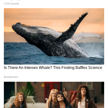
যোগ্য পরিবার এমপ্লয়ি ডিপোজিট লিঙ্কড ইন্স্যুরেন্স
স্কিম (EDLI)-এর অধীনে আর্থিক সহায়তা পেতে
পারে। কর্মচারীকে আলাদা কোনো বীমা প্রিমিয়াম
দিতে হয় না।
5
12
Image Credit :
Our Own
৪. প্রয়োজনে পিএফ অগ্রিমের সুবিধা
প্রতিবার পুরো পিএফ তুলে নেওয়ার প্রয়োজন নেই।
কর্মচারীরা কিছু নির্দিষ্ট পরিস্থিতিতে তাদের পিএফ