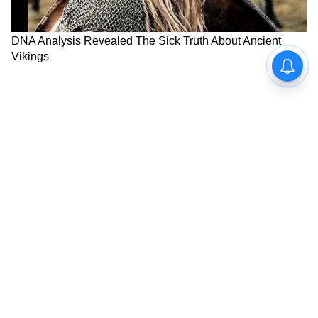
করবে।
সবকিছু ঠিক থাকলে, টাকা আপনার ব্যাঙ্ক
অ্যাকাউন্টে ট্রান্সফার হয়ে যাবে।
7
7
Image Credit :
Our Own
ক্লেইম করার আগে এই বিষয়গুলো মনে রাখবেন:
PF তোলার আগে নিশ্চিত করুন যে আপনার
আধার, প্যান এবং ব্যাঙ্ক অ্যাকাউন্ট আপনার UAN-