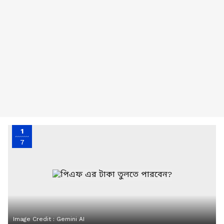
1
7
Image Credit :
Gemini AI