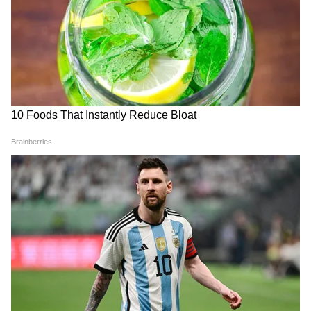
4
7
Image Credit :
Asianet News
পুরো টাকা কি তোলা যাবে?
যদি আপনি চাকরি ছেড়ে দেন এবং নতুন কোনও
চাকরি না পেয়ে থাকেন, তাহলে নিয়ম অনুযায়ী
পিএফ-এর টাকা তোলা যাবে। তবে, এমপ্লয়িজ
পেনশন স্কিম (EPS)-এর নিয়ম ভিন্ন।
5
7