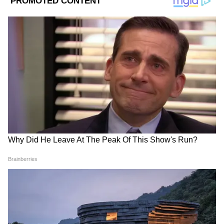
Image Credit :
Asianet News
পিএফ অ্যাকাউন্টের ব্যালেন্স তোলা
যদি কোনও কর্মচারী চাকরি ছাড়ার পর দুই মাস
বেকার থাকেন, তাহলে তিনি তাঁর পিএফ
অ্যাকাউন্টের ব্যালেন্স তোলার জন্য আবেদন করতে
পারেন। এর মানে হলো, শুধুমাত্র এক বছরের কম
সময় কাজ করেছেন বলেই পিএফ-এর টাকা
তোলার ক্ষেত্রে কোনও বাধা নেই।