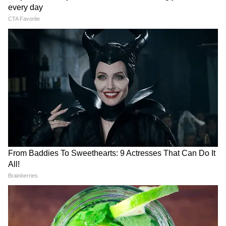
7
Image Credit :
X
কখন পিএফ-এর টাকা তোলা যাবে?
EPFO-এর নিয়ম অনুযায়ী, যদি কোনও কর্মচারী
চাকরি ছাড়ার পর টানা ৬০ দিন বেকার থাকেন,
তাহলে তিনি তাঁর পিএফ-এর ব্যালেন্স দাবি করতে
পারেন। যদি কর্মচারী অবিলম্বে অন্য চাকরিতে যোগ
দেন, তাহলে নতুন নিয়োগকর্তা একই UAN ব্যবহার
করে পিএফ অ্যাকাউন্টটি ক্যারি ফরওয়ার্ড করে
দেবেন, ফলে টাকা তোলার প্রয়োজন হবে না।