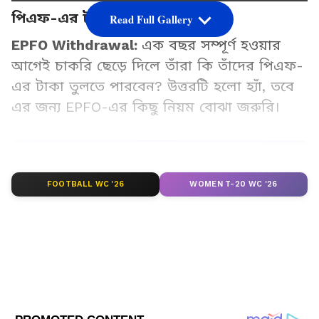
পিএফ-এর টাকা তুলতে পারবেন?
Read Full Gallery
EPFO Withdrawal:
এক বছর সম্পূর্ণ হওয়ার
আগেই চাকরি ছেড়ে দিলে তাঁরা কি তাঁদের পিএফ-
এর টাকা তুলতে পারবেন? উত্তরটি হলো হ্যাঁ, তবে
এর জন্য EPFO-এর কিছু নিয়ম বোঝা জরুরি।
Add Asianetnews Bangla as a Preferred
Source
FOOTBALL WC '26
WOMEN T-20 WC '26
2
7