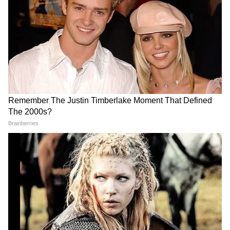
7
Image Credit :
Our Own
অনলাইনে কীভাবে PF ক্লেইম করবেন?
EPFO মেম্বার পোর্টালে লগ ইন করুন।
অনলাইন সার্ভিসেস-এ যান এবং ক্লেইম (ফর্ম-৩১,
১৯ এবং ১০সি) অপশনটি বেছে নিন।
আপনার ব্যাঙ্ক অ্যাকাউন্ট ভেরিফাই করুন।
প্রয়োজন অনুযায়ী PF তোলার অপশনটি বেছে নিন।
আবেদন জমা দেওয়ার পর, EPFO ​​এটি ভেরিফাই