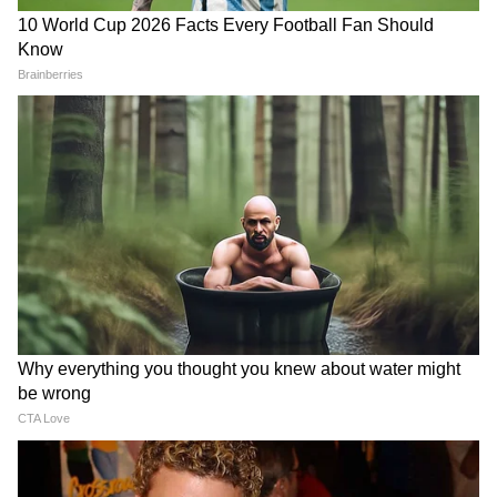
Image Credit :
Asianet News
নিয়ম অনুযায়ী পেনশন তুলতে পারেন
যে সকল কর্মচারীর EPF/EPS চাকরির মেয়াদ ১০
বছরের কম, তারা নিয়ম অনুযায়ী তাদের পেনশন
তুলতে পারেন। তবে, যাদের চাকরির মেয়াদ ১০
বছর বা তার বেশি, তারা EPS থেকে টাকা তোলার
যোগ্য নন। সেক্ষেত্রে, অবসরের শর্তাবলী অনুযায়ী
পেনশনের সুবিধা পাওয়া যায়।
6