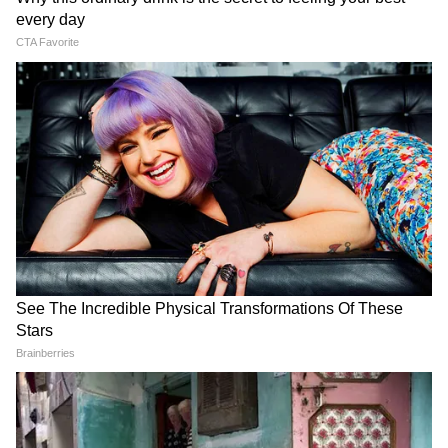
'মিনমিন' করছে ঠিকাদার, মুহূর্তে বদলে গেল
ছবি!