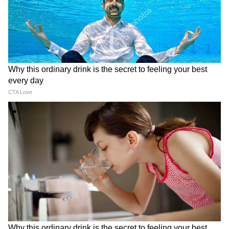
KitKat Heist: এত্ত চকলেট নিয়ে কী করবে ভাই? ১২
টনের কিটক্যাট বোঝাই আস্ত ট্রাক উধাও!
Nestle Layoffs 2025: এবার ছাঁটাইয়ের পথে হাঁটছে
নেসলে! ১৬,০০০ কর্মীর চাকরি যাচ্ছে?
LATEST VIDEOS
Samik Bhattacharya: কাশ্মীর মাঙ্গে
আজাদি স্লোগান তুললে একটাও মার বাইরে
পরবে না, Gen Zকে সতর্ক শমীকের
Chinsurah | বিধায়কের এক ধমকেই কেমন