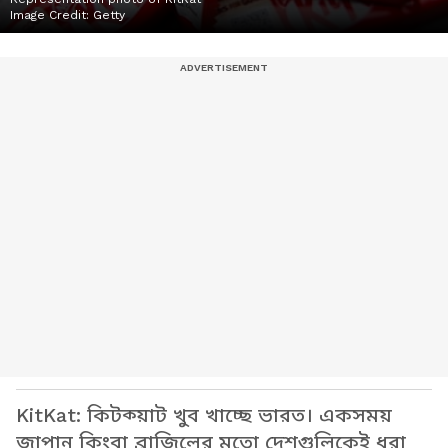
Image Credit:
Getty
KitKat: কিটক্য়াট খুব খাচ্ছে ভারত। একসময়
জাপান কিংবা ব্রাজিলের মতো দেশগুলিকেই ধরা