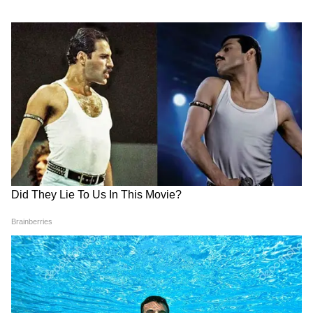
Salary Account vs Saving
New Financial Rules: আগামী
Account: স্যালারি নাকি
১ জুন থেকে বদলে যাচ্ছে এই
সেভিংস? জানুন ব্যাঙ্কের কোন
নিয়মগুলি, আপনার পকেটে টান
অ্যাকাউন্টে বেশি লাভ
পড়বে না তো?
Unclaimed Assets Portal:
Pension Fund Withdrawal:
আপনার পরিবারের কোনও টাকা
১০ বছরের চাকরি পূর্ণ না হলেও
কি ব্যাঙ্ক বা বীমা কোম্পানিতে
আপনি EPFO ​​থেকে আপনার
পড়ে আছে? যেখানে এক ক্লিকেই
সম্পূর্ণ পেনশন তুলে নিতে
সম্পূর্ণ তথ্য পাওয়া যাবে
পারবেন
Related Articles