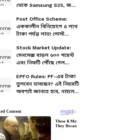
থেকে Samsung S25, জলের
দরে সেরা সব ফোন
Post Office Scheme:
এককালীন বিনিয়োগে ৫ লাখ
টাকা পর্যন্ত লাভ! পোস্ট
অফিসের এই স্কিম সম্পর্কে
Stock Market Update:
জানেন?
সেনসেক্স বাড়ল ৬০০ পয়েন্ট
এবং নিফটি পৌঁছে গেল
২৪,৩৭০-এ, শেয়ার বাজারে
EPFO Rules: PF-এর টাকা
এই মুহূর্তে অবস্থা কী?
তুলবেন ভাবছেন? এই নিয়মটি
অবশ্যই জানতে হবে, নাহলেই
পড়তে হবে সমস্যায়