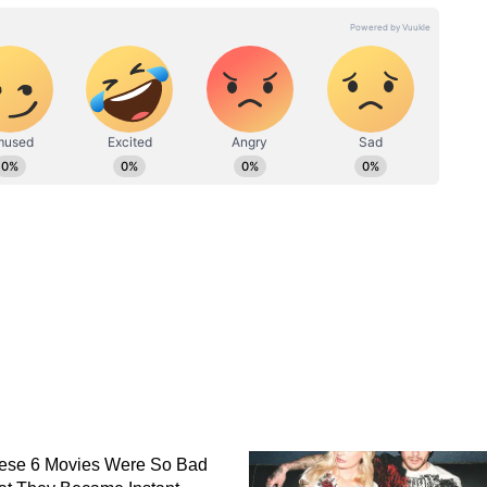
খবর লিখতে আগ্রহী। এর পাশাপাশি লাইফস্টাইল ও অফবিট নিউজ
s
gree in
 লাগবে ৩০০০ টাকা + ভাড়ার পার্থক্য।
জ। একদম জিরো।
্যান্ডম সিট পাবেন। পছন্দের সিট নিতে গেলে ২০০ টাকা
াক্স ফেরত পাবেন। বেস ফেয়ার ফেরত নেই।
েল, লাইট ফেয়ার সেভার ফেয়ারের চেয়ে ৩০০-১০০০