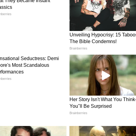
ার ফেয়ার** **কত সেভ**
দিন আগে কাটলে এই রেট পাবেন। শেষ মুহূর্তে দাম
 জন্য নয়?*