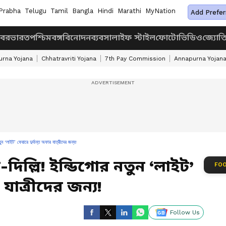
Prabha
Telugu
Tamil
Bangla
Hindi
Marathi
MyNation
Add Prefer
খবর
ভারত
পশ্চিমবঙ্গ
বিনোদন
ব্যবসা
লাইফ স্টাইল
ফোটো
ভিডিও
জ্যোত
rna Yojana
Chhatravriti Yojana
7th Pay Commission
Annapurna Yojan
 ‘লাইট’ ফেয়ারে দুর্দান্ত অফার যাত্রীদের জন্য!
িল্লি! ইন্ডিগোর নতুন ‘লাইট’
FOO
 যাত্রীদের জন্য!
Follow Us