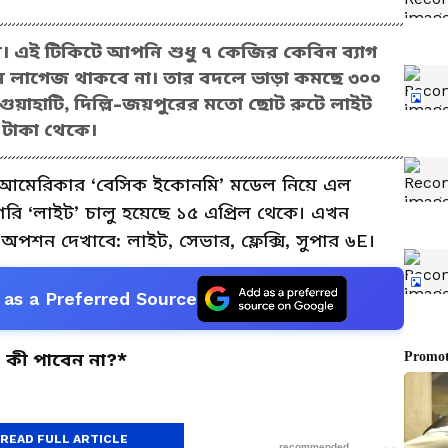
র। এই টিকিটে আপনি শুধু ৭ কেজির কেবিন ব্যাগ
 লাগেজ থাকবে না। তার বদলে ভাড়া কমছে ৩০০
গুয়াহাটি, দিল্লি-জয়পুরের মতো ছোট রুটে লাইট
৯ টাকা থেকে।
আমেরিকার ‘বেসিক ইকোনমি’ মডেল নিয়ে এল
াগরি ‘লাইট’ চালু হয়েছে ১৫ এপ্রিল থেকে। এখন
অপশন দেখাবে: লাইট, সেভার, ফ্লেক্সি, সুপার ৬E।
as a Preferred Source
 কী পাবেন না?*
READ FULL ARTICLE