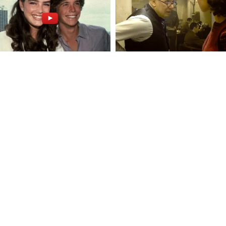
াকেই সব হয়ে যায়।
ুডেন্ট। ল্যাপটপ আর ২ সেট জামা নিয়েই ঘোরেন।
 রাতে ফেরা।
চ্চার দুধ, জামা, খেলনা লাগবেই।
না।
ইশ, এই জিনিসটা নিলে হতো” ভাবেন। কারণ লাইট
লে প্রথম ১৫ কেজি ২৫০০ টাকা, তারপর প্রতি কেজি
 গিয়ে ২৫০০ টাকা ফাইন।
সতর্কতা:*
৫৫ সেমি x ৩৫ সেমি x ২৫ সেমি। লম্বা ট্রলি হলেই