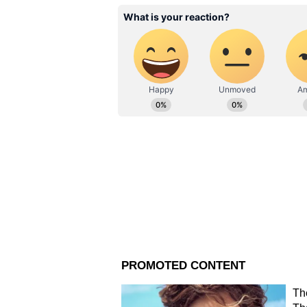
২. ফ্রি ওয়েব চেক-ইন।
আন্তর্জাতিক সংবাদ থেকে রাজ্যের 
লিখতে পছন্দ করেন। পছন্দের বিষয়-- রাজনীতি, লাইফস্টাইল, অফবিট নিউজ। যোগাযোগ:
৩. ৬E রিওয়ার্ড পয়েন্ট।
parna.sengupta@asianetnews.in Preferred topics -- Politics, Lifestyle, Offbeat New
Languages- Bengali, Hindi, English Educational qualification- Master's De
Journalism
৪. তারিখ বদল করা যাবে, তবে চার্জ
*পাবেন না:*
১. ১৫ কেজির ফ্রি চেক-ইন ব্যাগে
২. কমপ্লিমেন্টারি সিট সিলেকশন। র‍
থেকে শুরু।
৩. ফ্রি স্ন্যাকস। খাবার কিনতে হবে।
৪. টিকিট ক্যানসেল করলে শুধু ট্য
*কতটা সস্তা? রুট অনুযায়ী তুলনা*
ইন্ডিগোর ওয়েবসাইট ঘেঁটে দেখা গ