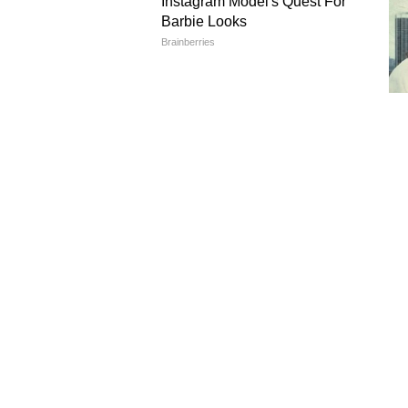
১. ১-২ দিনের ট্রিপ। একটা ব্যাকপ্য
২. আপনি ‘ডিজিটাল নোম্যাড’ বা স্ট
৩. কর্পোরেট ডে ট্রিপ। সকালে গিয়ে
*নেবেন না, যদি:*
১. ফ্যামিলি নিয়ে ঘুরতে যাচ্ছেন। বা
২. ৪-৫ দিনের ট্যুর। ৭ কেজিতে হবে 
৩. এয়ারপোর্টে গিয়ে মত বদলান। “
ফেয়ারে এয়ারপোর্টে ব্যাগ দিতে গে
৫৫০ টাকা। মানে ৪০০ টাকা বাঁচাতে
*লাইট ফেয়ার বুক করার আগে ৩টি 
১. *কেবিন ব্যাগের মাপ চেক করুন:* 