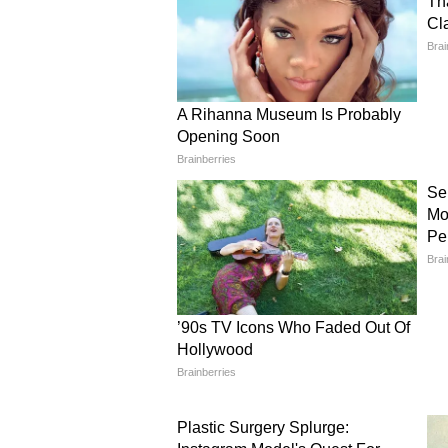
টাকা সস্তা।
**রুট** **লাইট ফেয়ার** **সেভ
কলকাতা-গুয়াহাটি ₹৯৯৯ ₹১৩৯৯ ₹৪০০
দিল্লি-জয়পুর ₹১১৯৯ ₹১৫৯৯ ₹৪০০
বেঙ্গালুরু-গোয়া ₹১৪৯৯ ₹১৯৯৯ ₹৫০০
কলকাতা-দিল্লি ₹২৭৯৯ ₹৩৪৯৯ ₹৭০০
মুম্বাই-আমদাবাদ ₹১২৯৯ ₹১৬৯৯ ₹৪০০
_বি.দ্র.: এটা বেসিক ভাড়া। ৩০-৪৫ 
বাড়বে।_
*কাদের জন্য লাইট ফেয়ার? কাদের
*নিন, যদি:*