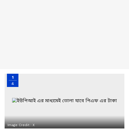
1
4
Image Credit :
X