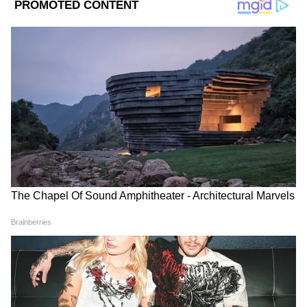
Image Credit :
Asianet News
ন্যাশনাল পেমেন্ট কর্পোরেশন অফ ইন্ডিয়ার সঙ্গে
যৌথভাবে কাজ করছে ইপিএফও
এই পুরো বিষয়টি ইপিএফও ৩.০-র অধীনে হচ্ছে।
যার ফলে, পিএফ-এর টাকা তোলার পদ্ধতি হবে
আরও দ্রুত, সহজ এবং সুবিধাজনক। ন্যাশনাল
পেমেন্ট কর্পোরেশন অফ ইন্ডিয়ার সঙ্গে যৌথভাবে
কাজ করছে ইপিএফও। আর তার ফলেই এবার,
ঝঞ্ঝাট এড়িয়ে ইউপিআই অ্যাকাউন্টের সঙ্গেই
কানেক্ট করা যাবে পিএফ অ্যাকাউন্ট (PF UPI
Withdrawal Process)।