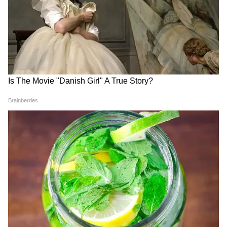
পিএফ অ্যাকাউন্টের সঙ্গে ইউপিআই কীভাবে
কানেক্ট হবে?
প্রথমেই আধার লিঙ্কের কাজটি সেরে ফেলতে হবে।
অর্থাৎ, আপনার ইউনিভার্সাল অ্যাকাউন্ট নম্বর তথা
UAN নম্বরের সঙ্গে আধার কার্ডটি লিঙ্ক করাতে হবে।
তারপর রয়েছে ব্যাঙ্ক অ্যাকাউন্ট ভেরিফিকেশনের
কাজ। EPFO মেম্বার পোর্টালে গিয়ে আপনার ব্যাঙ্ক
অ্যাকাউন্টের ডিটেইলস তথা IFSC কোড সহ
সবকিছু ঠিক আছে কিনা, তা একবার দেখে নিন।
এরপর আপনাকে দেখে নিতে হবে যে, আধার কার্ড,
প্যান কার্ড এবং EPFO রেকর্ডে আপনার নাম,
জন্মতারিখ সহ সমস্ত ব্যক্তিগত তথ্য যেন পুরো এক
থাকে। কোনও অমিল থাকা যাবেনা (PF amount
transfer to UPI)।