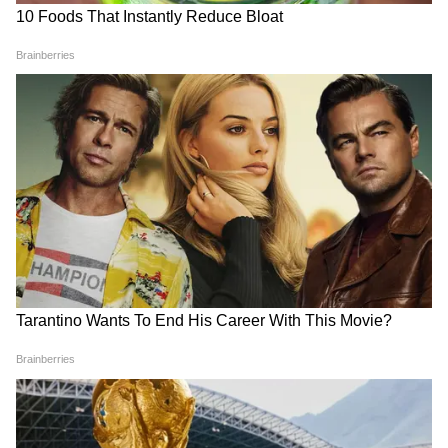
4
4
Image Credit :
Gemini
সক্রিয় মোবাইল নম্বর চালু রাখা বাধ্যতামূলক
সবশেষে UPI ID কনফারমেশনের কাজটি আপনাকে
করতে হবে। আপনার লিঙ্কড ব্যাঙ্ক অ্যাকাউন্টের সঙ্গে
UPI ID সেট আপ এবং কনফার্ম করে রাখতে হবে।
পাশাপাশি সরকারি নির্দেশিকা অনুযায়ী,
DigiLocker-এ নিজের অ্যাকাউন্টটিকেও রেজিস্টার
করে রাখুন। এই প্রসেসের মধ্যে ওটিপি
ভেরিফিকেশনের বিষয়ও রয়েছে। তাই সক্রিয়