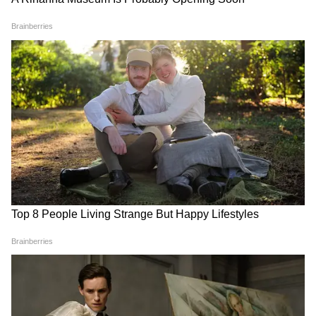
Related Articles
PF Balance Check: পিএফ অ্যাকাউন্টে ৮.৫% হারে
সুদের টাকা ঢুকলে বুঝবেন কীভাবে? ব্যালান্স চেকের
সহজ উপায়
Stock Market Update: বেকায়দায় মিডক্যাপ! নিফটি
নামল ২৪,০০০-এর নিচে, সেনসেক্স পড়ল ৭০০
পয়েন্টেরও বেশি
3
4
Image Credit :
Social Media