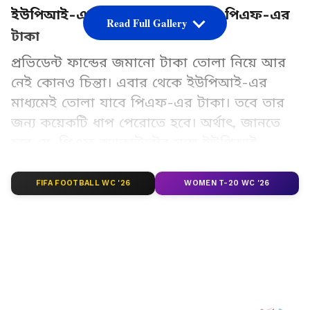
ইউপিআই-এর মাধ্যমেই তোলা যাবে পিএফ-এর
Read Full Gallery
টাকা
প্রভিডেন্ট ফান্ডের জমানো টাকা তোলা নিয়ে আর
নেই কোনও চিন্তা। এবার থেকে ইউপিআই-এর
মাধ্যমেই তোলা যাবে পিএফ-এর টাকা। তবে তার
জন্য কয়েকটি ধাপ পেরোতে হবে। অর্থাৎ, জানতে
হবে যে, পিএফ অ্যাকাউন্টের সঙ্গে ইউপিআই
কীভাবে কানেক্ট হবে? আসুন, দেখে নেওয়া যাক।
FIFA FOOTBALL WC '26
WOMEN T-20 WC '26
Add Asianetnews Bangla as a Preferred
Source
2
4