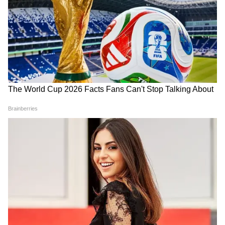
মোবাইল নম্বর চালু রাখা বাধ্যতামূলক (EPF
withdrawal with UPI ID)।
আরও খবরের আপডেট পেতে চোখ রাখুন
আমাদের হোয়াটসঅ্যাপ চ্যানেলে, ক্লিক করুন
এখানে।
LATEST VIDEOS