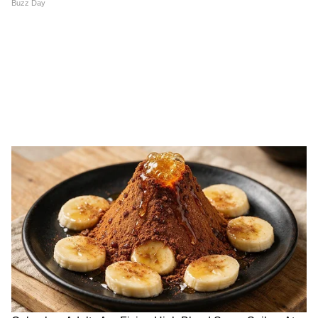
প্রতিমাসে কত তারিখে ঢুকবে অন্নপূর্ণার ৩
হাজার টাকা?
কীভাবে অন্নপূর্ণা ভাণ্ডার নিয়ে কারা ছড়াচ্ছে
বিভ্রান্তি? | Suvendu Adhikari on
Annapurna Yojana