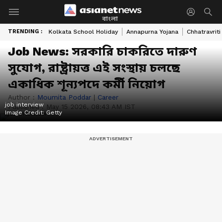
বাংলা
TRENDING :
Kolkata School Holiday
Annapurna Yojana
Chhatravriti
Job News: সরকারি চাকরিতে দারুণ
সুযোগ, রাষ্ট্রায়ত্ত এই সংস্থায় চলছে
একাধিক শূন্যপদে কর্মী নিয়োগ
Author :
Moumita Poddar
|
Career
job interview
Published :
May 15 2026, 08:43 AM IST
Image Credit:
Getty