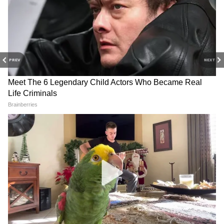
Related Articles
PREV
NEXT
Job News: কেন্দ্রীয় সরকারি চাকরিতে সুবর্ণ সুযোগ,
জানুন কীভাবে আবেদন জানাবেন?
Mamata Banerjee: আইনজীবী হিসেবে মমতা
Primary TET: প্রাথমিকে শিক্ষক
Vacancy: কেন্দ্রীয় অধীনস্থ
বন্দ্যোপাধ্যায়ের প্র্যাকটিসের স্ট্যাটাস কী? চিঠি দিলো
থাকতে হলে TET পাস করতেই
সংস্থায় কর্মী নিয়োগ, দেখে নিন
বার কাউন্সিল অফ ইন্ডিয়া
হবে, তবে সময় বৃদ্ধি সুপ্রিম
কারা করতে পারবেন আবেদন
কোর্টের
অন্যদিকে, ব্রডকাস্ট ইঞ্জিনিয়ারিং কনসালট্যান্টস
ইন্ডিয়া লিমিটেডে প্রচুর শূন্যপদে কর্মী নিয়োগ
চলছে। এই মর্মে বিস্তারিত তথ্য জানিয়ে বিজ্ঞপ্তি
প্রকাশ করেছে দিল্লি মেট্রো ইন্টারন্যাশনাল
লিমিটেড। বিজ্ঞপ্তিতে প্রকাশিত তথ্য থেকে জানা
গিয়েছে, সংস্থায় নিয়োগ হবে-ম্যানেজার অথবা