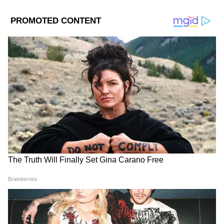
Related Articles
Job News: গবেষণার কাজে প্রচুর শূন্য পদে কর্মী
নিয়োগ আইআইটি খড়গপুরে, কীভাবে আবেদন
করবেন?
Government Job News: রিজার্ভ ব্যাঙ্ক অফ
DOWNLOAD APP
ইন্ডিয়াতে চাকরিতে সুবর্ণ সুযোগ, জানুন আবেদনের
শেষ তারিখ
Career News (কেরিয়ারের খবর): Get latest
হিউম্যান রিসোর্সেস অফিসার পদের জন্য, যে