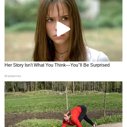
আরসিএফএল-এ নির্বাচিত হলে, প্রার্থীদের তাদের
পদ এবং গ্রেড অনুযায়ী বেতন প্রদান করা হবে।
প্রাথমিক বেতন প্রতি মাসে প্রায় ৬৫০০০ টাকা থেকে
১.৭৩ লক্ষ পর্যন্ত হতে পারে। বেতন স্কেল ৩০০০০
টাকা থেকে ২,২০০০০ টাকা পর্যন্ত হতে পারে। বিভিন্ন
পদের জন্য বেতন এবং অন্যান্য সুবিধা ভিন্ন হবে।
কিভাবে আবেদন করবেন
RCFL-এর অফিসিয়াল ওয়েবসাইট,
https://www.rcfltd.com-এ যান। সেখানে
ক্যারিয়ার / রিক্রুটমেন্ট বিভাগটি খুলুন। নিয়োগ
বিজ্ঞপ্তিতে ক্লিক করুন। এখানে রেজিস্টার করার
পর, লগ ইন করুন। ফর্মটি পূরণ করুন এবং
প্রয়োজনীয় নথি আপলোড করুন। অবশেষে, ফি
প্রদান করুন এবং ফর্মটি জমা দিন।