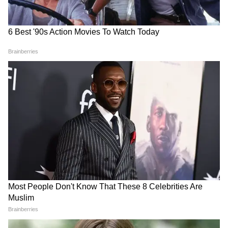
সরকারি নিয়ম অনুযায়ী সংরক্ষিত শ্রেণীর প্রার্থীদের
জন্য শিথিলতা রয়েছে। আবেদন করার আগে
প্রার্থীদের বয়সসীমার জন্য বিজ্ঞপ্তিটি দেখে নেওয়া
উচিত।
আবেদন ফি:
সাধারণ, ওবিসি (এনসিএল), এবং ইডব্লিউএস
বিভাগের প্রার্থীদের ₹১,০০০ আবেদন ফি প্রদান
করতে হবে। ব্যাংক চার্জ এবং জিএসটি-ও প্রযোজ্য
হবে। এসসি, এসটি, পিডব্লিউবিডি, প্রাক্তন সৈনিক,
এবং মহিলা প্রার্থীদের কোনো আবেদন ফি প্রদান
করতে হবে না।
বেতন কাঠামো