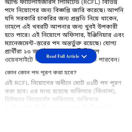
অ্যান্ড ফার্টিলাইজারস লিমিটেড (RCFL) বিভিন্ন
পদে নিয়োগের জন্য বিজ্ঞপ্তি জারি করেছে। আপনি
যদি সরকারি চাকরির জন্য প্রস্তুতি নিয়ে থাকেন,
তাহলে এই খবরটি আপনার জন্য খুবই উপকারী
হতে পারে। এই নিয়োগে অফিসার, ইঞ্জিনিয়ার এবং
ম্যানেজমেন্ট-স্তরের পদ অন্তর্ভুক্ত রয়েছে। যোগ্য
প্রার্থীরা ১৩ জুলাইয়ের মধ্যে অফিসিয়াল
Read Full Article
ওয়েবসাইটে অনলাইনে আবেদন করতে পারবেন।
কোন কোন পদ পূরণ করা হবে?
এই RCFL নিয়োগের অধীনে মোট ৩২টি পদ পূরণ
করা হবে। এর মধ্যে রয়েছে অফিসার (ফিনান্স),
হিউম্যান রিসোর্সেস অফিসার, অফিসার
(মেডিকেল), সিনিয়র ম্যানেজার (সিসি ল্যাব),
অফিসার (লিগ্যাল), সেইসাথে ইলেকট্রিক্যাল
LATEST VIDEOS
ডিপার্টমেন্টের পদ এবং সিভিল ডিপার্টমেন্টের কিছু