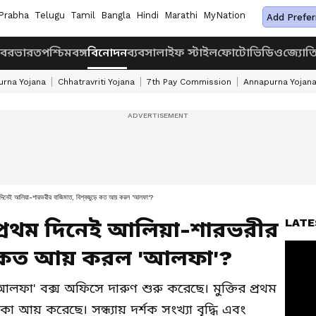
Prabha
Telugu
Tamil
Bangla
Hindi
Marathi
MyNation
Add Prefer
খবর
ভারত
পশ্চিমবঙ্গ
বিনোদন
ব্যবসা
লাইফ স্টাইল
ফোটো
ভিডিও
জ্যোত
rna Yojana
Chhatravriti Yojana
7th Pay Commission
Annapurna Yojan
 আলিয়া-শারভরীর বাজিমাত, বিশ্বজুড়ে কত আয় করল 'আলফা'?
LATE
 প্রথম দিনেই আলিয়া-শারভরীর
ড়ে কত আয় করল 'আলফা'?
লফা' বক্স অফিসে দারুণ শুরু করেছে। মুক্তির প্রথম
কা আয় করেছে। সন্ধ্যায় দর্শক সংখ্যা বৃদ্ধি এবং