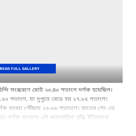
READ FULL GALLERY
িন্দি সংস্করণে মোট ২০.৪০ শতাংশ দর্শক হয়েছিল।
.৯২ শতাংশ, যা দুপুরে বেড়ে হয় ১৭.৮৫ শতাংশ।
র্শক সংখ্যা পৌঁছায় ১৯.৬৯ শতাংশে। রাতের শো-তে
হয়। দর্শক সংখ্যায় এই ধারাবাহিক বৃদ্ধি ইতিবাচক
প্তাহান্তে ছবির ব্যবসাকে আরও শক্তিশালী করতে