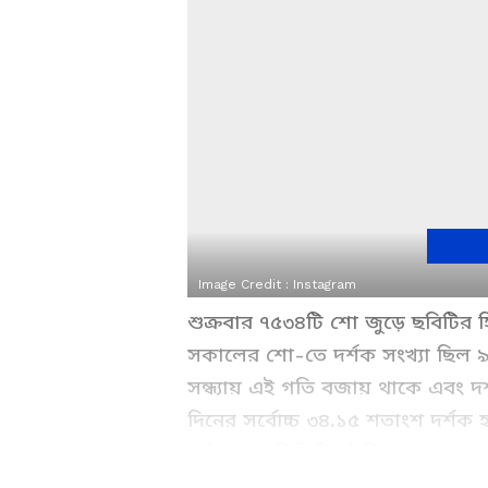
Image Credit :
Instagram
শুক্রবার ৭৫৩৪টি শো জুড়ে ছবিটির হ
সকালের শো-তে দর্শক সংখ্যা ছিল ৯
সন্ধ্যায় এই গতি বজায় থাকে এবং দ
দিনের সর্বোচ্চ ৩৪.১৫ শতাংশ দর্শক 
মাউথ পাবলিসিটির ইঙ্গিত দেয়, যা স
পারে।