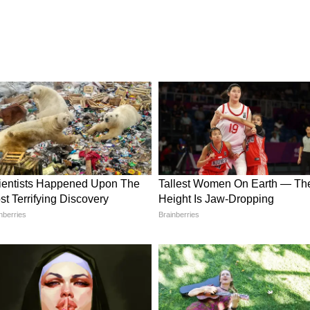
কদের জন্য অন্যতম বড় আকর্ষণ ছিল আলিয়া ভাটের
া এই দৃশ্যের স্টাইলিশ উপস্থাপনা, অ্যাকশন এবং
 প্রশংসা করেছেন। অনেকেই এটিকে আলিয়ার অন্যতম
 করছেন। ছবিতে প্রধান খলনায়কের ভূমিকায় রয়েছেন
রিত্রে অনিল কাপুর। এছাড়াও, হৃতিক রোশনের বিশেষ
ড়া ফেলেছে, যা YRF স্পাই ইউনিভার্সের সঙ্গে 'আলফা'-