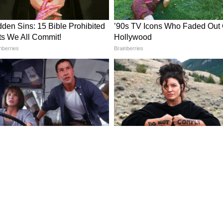
িনোদনের খবর ): Read Entertainment News
ers, Celebrity gossips, TV shows and other
anet News Bangla.
স থেকে এশিয়ানেট নিউজ বাংলায় কর্মরত। তাঁর এর আগে একাধিক
 অভিজ্ঞতা রয়েছে। যাদবপুর বিশ্ববিদ্যালয় থেকে জার্নালিজম ও
 জার্নালিজমে স্নাতক পাশ করার পরে সর্বভারতীয় সংবাদ মাধ্যম
ংবাদ জগতে হাতেখড়ি। ক্রাইম, পলিটিক্যাল ও বিনোদনের খবর লেখেন।
কোনও খবরের বিষয়ে অনুলেখার সঙ্গে যোগাযোগ করতে হলে
এই আইডিতে মেইল করতে পারেন।