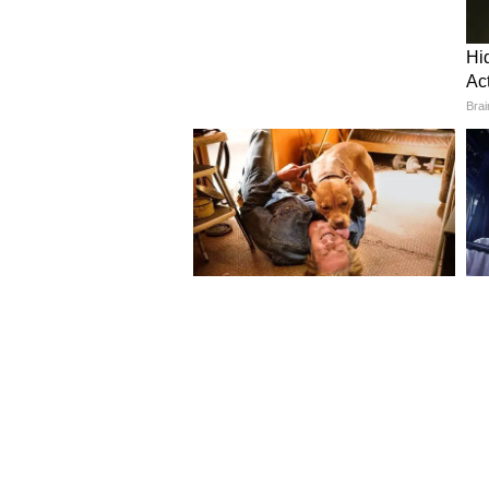
Entertainment News ( বাংলা ব
including movie reviews, Trail
Entertainment News in at Asi
ABOUT THE AUTHOR
Anulekha Kar
AK
অনুলেখা কর ২০২৪ সালের এপ্রিল মা
টেলিভিশন ও ওয়েব মিডিয়ায় কাজ করার
মাস কমিউনিকেশনে মাস্টার্স করেছেন।
থেকে ইন্টার্নশিপের মাধ্যমেই তাঁর স
বলিউডের খবর
পলিটিক্যাল খবর লেখা তাঁর নেশা। 
anulekha.kar@asianetnews.in -