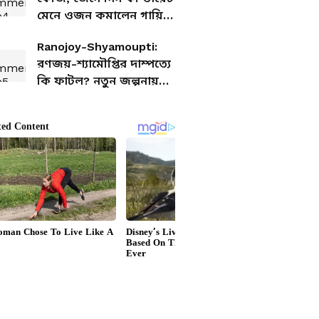
মেনে ওজন কমালেন গায়িকা
জোজো
Ranojoy-Shyamoupti:
রণজয়-শ্যামৌপ্তির দাম্পত্যে
কি ফাটল? নতুন জল্পনায়
সরগরম টলিপাড়া