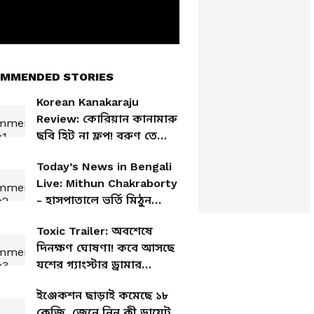
MMENDED STORIES
Korean Kanakaraju
Review: কোরিয়ান কানামারু
ছবি হিট না ফ্লপ! বরুণ তেজের
হরর-কমেডি কেমন হল?
Today’s News in Bengali
Live: Mithun Chakraborty
- হাসপাতালে ভর্তি মিঠুন
চক্রবর্তী, দেখতে গেলেন
Toxic Trailer: অবশেষে
মুখ্যমন্ত্রী, কী হয়েছে
দিনক্ষণ ঘোষণা! কবে আসছে
অভিনেতার?
যশের গ্যাংস্টার ড্রামার
ট্রেলার?
ইঞ্জেকশন ছাড়াই কমেছে ১৮
কেজি, জেনে নিন কী ডায়েট