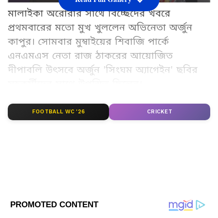
মালাইকা অরোরার সাথে বিচ্ছেদের খবরে
প্রথমবারের মতো মুখ খুললেন অভিনেতা অর্জুন
কাপুর। সোমবার মুম্বাইয়ের শিবাজি পার্কে
এনএমএস নেতা রাজ ঠাকরের আয়োজিত
দীপাবলি উৎসবে অর্জুন 'সিংঘম অ্যাগেইন' ছবির
সহকর্মীদের সাথে উপস্থিত ছিলেন।
FOOTBALL WC '26
CRICKET
Add Asianetnews Bangla as a Preferred
Source
2
7