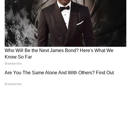
অভিনয় করছেন অর্জুন।
LATEST VIDEOS
Bollywood News (বলিউড নিউজ): Stay updated
with latest Bollywood celebrity news in
bangali covering bollywood movies, trailers,
Hindi cinema reviews & box office collection
reports at Asianet News Bangla.