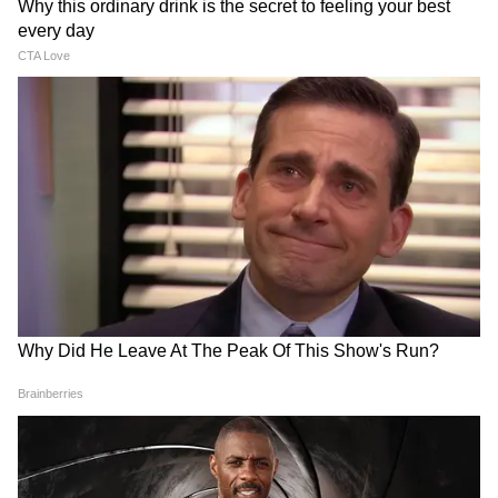
মালাইকার জন্মদিনে অর্জুন শুভেচ্ছা না জানিয়ে
অন্য পোস্ট করায় বিচ্ছেদের গুঞ্জন জোরালো হয়।
'লায়ন কিং'-এর সংলাপ শেয়ার করেছিলেন।
7
7
'সিংঘম অ্যাগেইন' ছবিতে খলনায়কের চরিত্রে