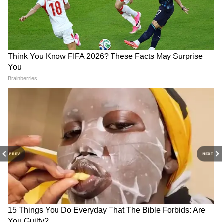
3
7
PREV
NEXT
দীপাবলি পার্টিতে অর্জুনের সাথে 'সিংঘম অ্যাগেইন'-
এর সহ-অভিনেতা অজয় দেবগন, টাইগার শ্রফ ও