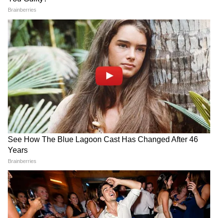
পরিচালক রোহিত শেঠিও ছিলেন।
4
7
অর্জুন ও মালাইকা ২০১৮ থেকে প্রেম করছিলেন।
২০১৭ সালে আরবাজ খানের সাথে বিবাহ বিচ্ছেদের
পর তাদের সম্পর্কের কথা সকলে জানতে পারে।
বিভিন্ন পার্টি ও অনুষ্ঠানে তারা একসাথে উপস্থিত
হতেন।