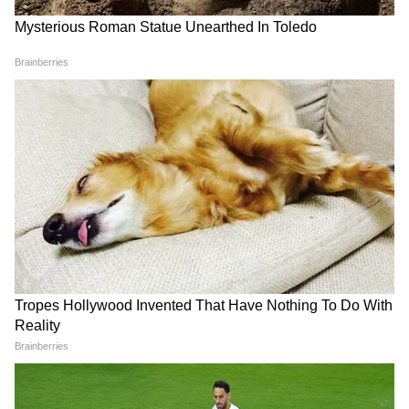
Raah Records: স্বাধীন শিল্পীদের
Rashmika Mandanna:
জন্য নতুন প্ল্যাটফর্ম আনল যশ
'শরীরটা মেশিন নয়', শ্যুটিংয়ে
রাজ ফিল্মস, জেনে নিন বিস্তারিত
গুরুতর চোট পেয়ে মন খারাপ
রশ্মিকার
LATEST VIDEOS
Annapurna Bhandar Payment |
প্রতিমাসে কত তারিখে ঢুকবে অন্নপূর্ণার ৩
হাজার টাকা?
কীভাবে অন্নপূর্ণা ভাণ্ডার নিয়ে কারা ছড়াচ্ছে
বিভ্রান্তি? | Suvendu Adhikari on
Annapurna Yojana