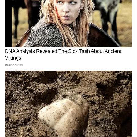
RECOMMENDED STORIES
Pradeep Rawat: মৃত্যুর আগে
Pradeep Rawat: ‘মহাভারত’-
কোন ছবিতে শেষ অভিনয়
এর অশ্বত্থামাকে হারাল বিনোদন
করেছিলেন 'গজনী' প্রদীপ
জগৎ, প্রয়াত প্রদীপ রাওয়াত
রাওয়াত