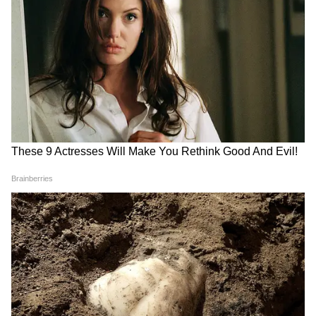
Image Credit :
Instagram
বলিপাড়ায় ফের বিয়ের সানাই। রাজকীয় বিয়ের
আসর আবারও বসতে চলেছে বলিউডে। বলিপাড়ার
গুঞ্জনে শোনা যাচ্ছে চলতি বছরের ফেব্রুয়ারি মাসেই
গাটছড়া বাঁধবেন সিদ্ধার্থ ও কিয়ারা। গোপন সূত্রে
জানা গিয়েছে, চন্ডীগড়ে বিলাসবহুল রিসর্ট খুঁজছেন
সিদ্ধার্থ ও কিয়ারা।