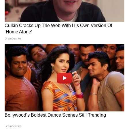
Image Credit :
Our Own
বিয়ে নিয়ে সটান প্রশ্নের জবাবে সিদ্ধার্থ বলেন,
আমাকে বিয়েতে তো কেউ নেমন্তন্ন করেননি।
আমিতো নিজেই দুবার আমার বিয়ের তারিখ
সংবাদমাধ্যম থেকে জেনেছি। তারপর নিজেকে প্রশ্ন
করেছি, আমি কি বিয়ে করছি।
5
8
Image Credit :
Our Own