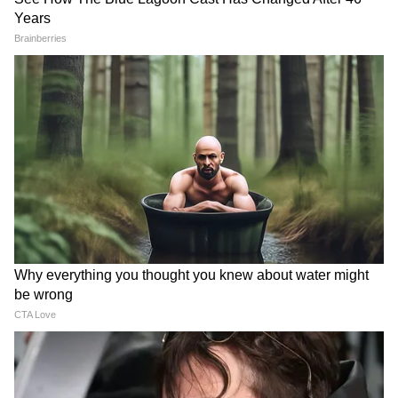
Box Office: প্রথমবার ১ কোটির
Priyanka Chopra: 'শুনেছি
নীচে নামল 'ওয়েলকাম টু দ্য
আমাদের দেখা করা উচিত',
জঙ্গল', জেনে নিন সোমবারের
প্রিয়াঙ্কাকে প্রথম মেসেজে কী
আয় কত?
লিখেছিলেন নিক?
ভক্তদের চমক দিলেন 'ধুরন্ধর'
Welcome to the Jungle: ১৭
খ্যাত সারা অর্জুন, নতুন
দিনে কত টাকা আয় করল
ফোটোশ্যুটে নজর কাড়লেন
অক্ষয়ের নতুন ছবি? জেনে নিন
সকলের
এক ক্লিকে