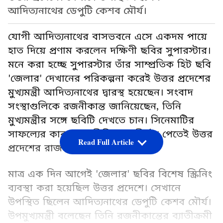
আদিত্যনাথের ডেপুটি কেশব মৌর্য।
যোগী আদিত্যনাথের বাসভবনে এসে একদম পায়ে
হাত দিয়ে প্রণাম করলেন দক্ষিণী ছবির সুপারস্টার।
মনে করা হচ্ছে সুপারস্টার তাঁর সাম্প্রতিক হিট ছবি
'জেলার' দেখানের পরিকল্পনা করেই উত্তর প্রদেশের
মুখ্যমন্ত্রী আদিত্যনাথের দ্বারস্থ হয়েছেন। সংবাদ
সংস্থাগুলিকে রজনীকান্ত জানিয়েছেন, তিনি
মুখ্যমন্ত্রীর সঙ্গে ছবিটি দেখতে চান। সিনেমাটির
সাফল্যের কারণে যোগীজির আশীর্বাদ পেতেই উত্তর
Read Full Article
প্রদেশের রাজধানীতে এসেছেন।
মাত্র এক দিন আগেই 'জেলার' ছবির বিশেষ স্ক্রিনিং
ব্যবস্থা করা হয়েছিল উত্তর প্রদেশে। সেখানে
উপস্থিত ছিলেন আদিত্যনাথের ডেপুটি কেশব মৌর্য।
উপমুখ্যমন্ত্রী বলেছেন তিনি রজনীকান্তের ব্যাতীক্রমী