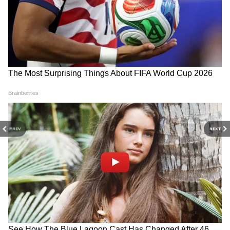
ভাটিয়া, রাম্যা কৃষ্ণান, যোগী বাবু , বসত্ত রবি ,
বিনায়কান উল্লেখযোগ্য চরিত্রে রয়েছে। জ্যাকি
শ্রফকেও বিশেষ চরিত্রে দেখা গেছে এই ছবিতে। ১০
আগাস্ট মুক্তি পেয়েছেন রজনীকান্তের 'জেলার'।
DOWNLOAD APP
RECOMMENDED STORIES
PREV
NEXT