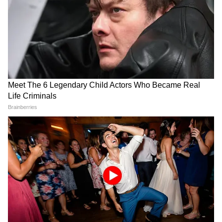
LATEST VIDEOS
Samik Bhattacharya: কাশ্মীর মাঙ্গে
আজাদি স্লোগান তুললে একটাও মার বাইরে
পরবে না, Gen Zকে সতর্ক শমীকের
Chinsurah | বিধায়কের এক ধমকেই কেমন
'মিনমিন' করছে ঠিকাদার, মুহূর্তে বদলে গেল
ছবি!