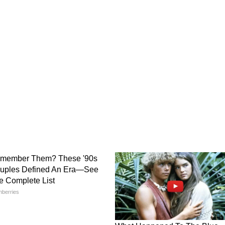
ড। কদিন আগে শুরু হয়েছিল অগ্রিম টিকিট বুকিং।
িক্রি হয় অল্প দিনের মধ্যে। এখন দেখার ছবি মুক্তির
লয় - বাংলায় ভালো চিত্রনাট্য না পেলে কাজ করবো