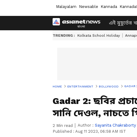
Malayalam
Newsable
Kannada
Kannada
এই মুহূর্তের 
TRENDING :
Kolkata School Holiday
Annapu
GADAR 2: ছব
HOME
ENTERTAINMENT
BOLLYWOOD
Gadar 2: ছবির প্রচ
সানি দেওল, নাচতে গ
Author :
Sayanita Chakraborty
2
Min read
Published :
Aug 11 2023, 06:58 AM IST