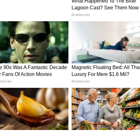
erview - আবার প্রলয় - বাংলা ওটিটি-তে এর আগে
 প্রেগনেন্সি পিরিয়ড, কেমন ভাবে তাঁর যত্ন নিচ্ছেন,