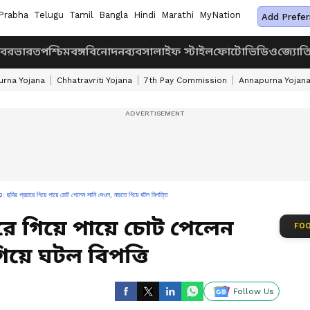
Prabha
Telugu
Tamil
Bangla
Hindi
Marathi
MyNation
Add Prefer
খবর
ভারত
পশ্চিমবঙ্গ
বিনোদন
ব্যবসা
লাইফ স্টাইল
ফোটো
ভিডিও
জ্যোত
rna Yojana
Chhatravriti Yojana
7th Pay Commission
Annapurna Yojan
ির প্রচারে গিয়ে পায়ে চোট পেলেন সানি দেওল, নাচতে গিয়ে ঘটল বিপত্তি
ারে গিয়ে পায়ে চোট পেলেন
FOO
িয়ে ঘটল বিপত্তি
Follow Us