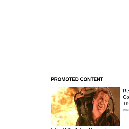
মুক্তির আগেই এই ছবি গড়েছে রেকর্
সেক্ষেত্রে ৭৬ হাজারের বেশি
টিকিট
ব
পর তা দর্শকমনে কতটা স্থান পায়।
আরও পড়ুন
Saswata Chatterjee - 'আবার প্র
না' - শাশ্বত