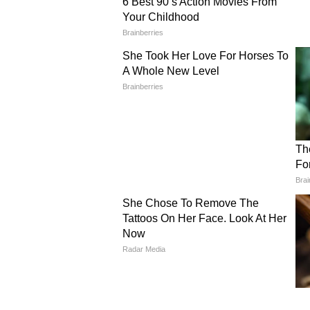
Raj Chakraborty Exclusive Int
এত বড় কাজ হয়নি - রাজ
Abar Proloy: কেমন কাটছে ঋদ্ধিমার
জানালেন হবু বাবা গৌরব চক্রবর্তী