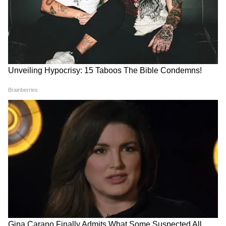
LATEST VIDEOS
Dilip Ghosh: 'কেউ তৃণমূলীদের দলে নিলে
সে সাসপেন্ড হবে', বিজেপি নেতাদের কড়া
বার্তা দিলীপের
Suvendu Adhikari: ভবানীপুরের গুরুদ্বারে
গিয়ে বড় কথা মুখ্যমন্ত্রী শুভেন্দুর, হৃদয়
ছুঁলেন শিখদের