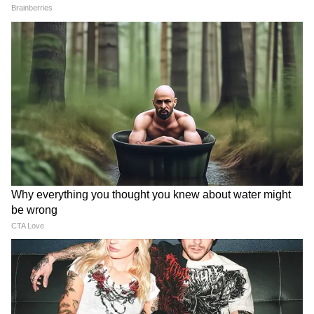
এই বিশেষ শ্রদ্ধার্ঘ্য নিঃসন্দেহে রাহুল অরুণোদয়
বন্দ্যোপাধ্যায়ের অনুরাগী ও ইস্টবেঙ্গল সমর্থকদের
জন্য এক আবেগঘন মুহূর্ত হয়ে উঠতে চলেছে।
Takht Movie: কেন মাঝপথে
স্বরূপের ফ্ল্যাটে হানা পুলিশের,
থেমে গেল রণবীরের সবচেয়ে
তলব স্বরূপ বিশ্বাসের ঘনিষ্ঠ
দামী ছবি? ৮ বছর পর ফাঁস হল
ফেডারেশনের চারজন
আসল কারণ