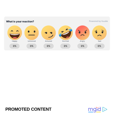
রাহুলকে প্রতীকীভাবে দলের দ্বাদশ খেলোয়াড়
হিসেবে সম্মান জানানো হবে। ফুটবলপ্রেমী এই
অভিনেতার স্মৃতিকে মাঠের মধ্যেই জীবন্ত করে
তুলতে একসঙ্গে হাজির হবেন ইস্টবেঙ্গলের একঝাঁক
প্রাক্তন তারকা ফুটবলার।
Entertainment News ( বাংলা বিনোদনের খবর ):
Read Entertainment News including movie
reviews, Trailers, Celebrity gossips, TV
shows and other Entertainment News in at
Asianet News Bangla.
ABOUT THE AUTHOR
Anulekha Kar
AK
অনুলেখা কর ২০২৪ সালের এপ্রিল মাস থেকে এশিয়ানেট নিউজ
বাংলায় কর্মরত। তাঁর এর আগে একাধিক টেলিভিশন ও ওয়েব
মিডিয়ায় কাজ করার অভিজ্ঞতা রয়েছে। যাদবপুর বিশ্ববিদ্যালয়
থেকে জার্নালিজম ও মাস কমিউনিকেশনে মাস্টার্স করেছেন।