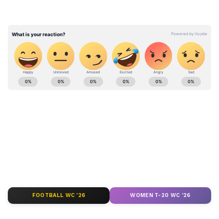
শো-এর হোস্ট ফারাহ খান যখন সুনীতাকে তাঁর
পুরনো একটি হেডলাইন—"আমি গোবিন্দার মতো
ছেলে চাই, স্বামী নয়"—এর ব্যাপারে জিজ্ঞেস করেন,
তখন তিনি কোনওরকম রাখঢাক না রেখেই উত্তর
দেন। সুনীতা বলেন, "ভালোবাসায় অনেক কিছুই
সহ্য করতে হয়। চিচি-র (গোবিন্দার ডাকনাম)
Entertainment News ( বাংলা বিনোদনের খবর ):
জীবনে এত অ্যাফেয়ার ছিল, হিরো-হিরোইনদের
Read Entertainment News including movie
জগতে এসব তো হয়েই থাকে। আমি এতদিন চিচি-
reviews, Trailers, Celebrity gossips, TV
র পাশে থেকেছি, তাই আমার মনে হয় ওর মতো
shows and other Entertainment News in at
একটা ছেলে আমার পাওয়া উচিত।"
Asianet News Bangla.
ABOUT THE AUTHOR
Sayanita Chakraborty
SC
কলকাতা বিশ্ববিদ্যালয় থেকে সাংবাদিকতায় স্নাতক হওয়ার পর
রবীন্দ্রভারতী থেকে স্নাতকোত্তর ডিগ্রি অর্জন। ২০১২ সালে
FOOTBALL WC '26
WOMEN T-20 WC '26
সাংবাদিকতায় হাতেখড়ি। প্রিন্ট মিডিয়া দিয়ে কর্মজীবন শুরু।
এরপর নিউজ পোর্টালে পা রাখা। ২০২১ সালের অক্টোবর মাসে