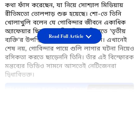
কথা ফাঁস করেছেন, যা নিয়ে সোশ্যাল মিডিয়ায়
রীতিমতো তোলপাড় শুরু হয়েছে। শো-তে তিনি
খোলাখুলি বলেন যে গোবিন্দার জীবনে একাধিক
অ্যাফেয়ার ছিল। এমনকি, তাঁদের বিয়েতে 'তৃতীয়
Read Full Article
ব্যক্তি'র উপস্থিতির কথাও উল্লেখ করেন। এখানেই
শেষ নয়, গোবিন্দার পায়ে গুলি লাগার ঘটনা নিয়েও
রসিকতা করতে ছাড়েননি তিনি। তাঁর এই বিস্ফোরক
মন্তব্যের ভিডিও সামনে আসতেই নেটিজেনরা
দ্বিধাবিভক্ত।
Add Asianetnews Bangla as a Preferred
Source
LATEST VIDEOS
Lock Upp 2-তে সুনীতা আহুজার বড় মন্তব্য