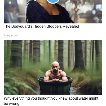
হয়েছিল অভিনেত্রী নীলমের সঙ্গে তাঁর ঘনিষ্ঠ বন্ধুত্ব
নিয়ে। সাম্প্রতিক বছরগুলিতে একজন তরুণী মরাঠি
অভিনেত্রীর সঙ্গেও তাঁর সম্পর্কের গুঞ্জন শোনা
গিয়েছিল। অন্যদিকে, সুনীতা আহুজাও বিভিন্ন
সাক্ষাৎকারে একাধিকবার ইঙ্গিত দিয়েছেন যে
বিশ্বাসঘাতকতার খবরে তাঁদের দাম্পত্য জীবনে
প্রভাব পড়েছিল, যদিও এই সব গুঞ্জনের কোনও
আনুষ্ঠানিক पुष्टि কখনও হয়নি।