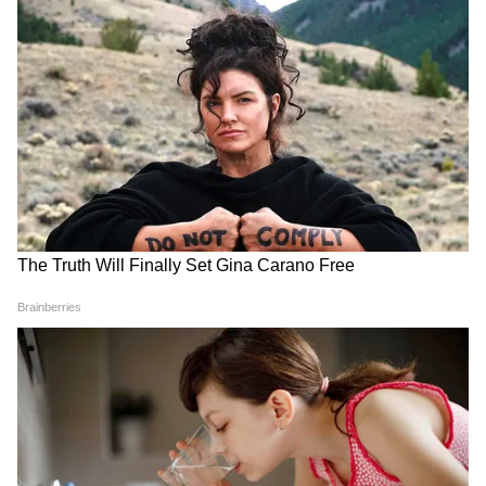
LATEST VIDEOS
Dilip Ghosh: 'কেউ তৃণমূলীদের দলে নিলে
সে সাসপেন্ড হবে', বিজেপি নেতাদের কড়া
বার্তা দিলীপের
Suvendu Adhikari: ভবানীপুরের গুরুদ্বারে
গিয়ে বড় কথা মুখ্যমন্ত্রী শুভেন্দুর, হৃদয়
ছুঁলেন শিখদের