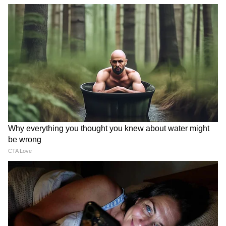
Dilip Ghosh: 'কেউ তৃণমূলীদের দলে নিলে
সে সাসপেন্ড হবে', বিজেপি নেতাদের কড়া
বার্তা দিলীপের
Suvendu Adhikari: ভবানীপুরের গুরুদ্বারে
গিয়ে বড় কথা মুখ্যমন্ত্রী শুভেন্দুর, হৃদয়
ছুঁলেন শিখদের