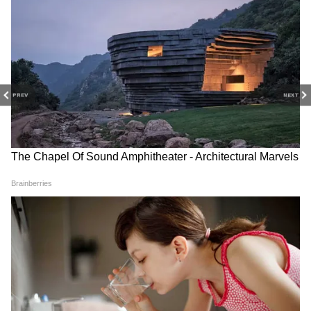
২০২৩ সালের নির্বাচনী লড়াইয়ের প্রথম রাউন্ডে
ব্যাপকভাবে ব্যর্থ হওয়ার পরে দলের আশা এখন
ছয়টি রাজ্যের
উপর নির্ভর করছে, যেখানে এই
বছরের শেষের দিকে নির্বাচন হবে। ছয়টির মধ্যে
PREV
NEXT
রয়েছে মধ্যপ্রদেশ, রাজস্থান, ছত্তিশগড় ও কর্ণাটক,
এই চারটি রাজ্যে সরাসরি প্রতিদ্বন্দ্বিতা করবে
কংগ্রেস ও বিজেপি। এখন শুধুমাত্র এই চারটি
রাজ্যই ভারতের সংসদে বিরোধী ম্যাট্রিক্সে কংগ্রেসের
ভাগ্য এবং অবস্থান নির্ধারণ করতে পারে।
RECOMMENDED STORIES
আরও পড়ুন-
নোটা-র থেকেও কম ভোট পেল তৃণমূল, ম্যাজিক
ফিগার ছাড়িয়ে যাওয়ার দৌড়ে বিজেপি