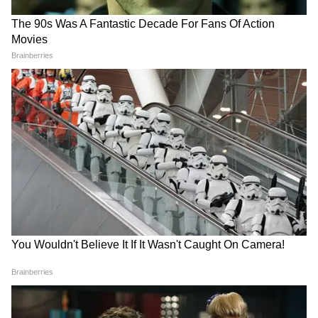
5
6
Image Credit :
Pixabay
সরকার আরও জানিয়েছে যে, প্রতিটি ক্ষেত্রেই সঠিক
DR গণনার দায়িত্ব সংশ্লিষ্ট পেনশন বিতরণকারী
সংস্থা এবং রাষ্ট্রায়ত্ত ব্যাঙ্কগুলোর উপর ন্যস্ত থাকবে।
উল্লেখ্য যে, ডিআর (DR)-এর এই বৃদ্ধিটি কেবল
সেই নির্দিষ্ট কয়েকজন প্রবীণ নাগরিকের জন্য
প্রযোজ্য, যাঁরা পুরনো সিপিএফ (CPF—
অংশীদারিত্বমূলক ভবিষ্য তহবিল) প্রকল্পের অধীনে