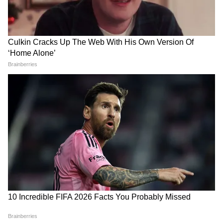
2
6
Image Credit :
Asianet News
এই বর্ধিত DR সুবিধাটি শুধুমাত্র পুরনো CPF
(কন্ট্রিবিউটরি প্রভিডেন্ট ফান্ড) সুবিধাভোগীদের
একটি সীমিত শ্রেণি এবং তাঁদের যোগ্য পরিবারের
সদস্যদের জন্য উপলব্ধ হবে। প্রথম শ্রেণির অন্তর্ভুক্ত
রয়েছেন সেইসব জীবিত CPF সুবিধাভোগী, যাঁরা
১৮ নভেম্বর, ১৯৬০ থেকে ৩১ ডিসেম্বর, ১৯৮৫-এর
মধ্যবর্তী সময়ে অবসর নিয়েছিলেন এবং বর্তমানে