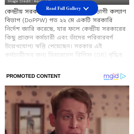
Image Credit :
Asianet News
Read Full Gallery
কেন্দ্রীয় সরকারের পেনশন ও পেনশনভোগী কল্যাণ
বিভাগ (DoPPW) গত ২২ মে একটি সরকারি
নির্দেশ জারি করেছে, যার ফলে কেন্দ্রীয় সরকারের
কিছু প্রাক্তন কর্মচারী এবং তাঁদের পরিবারবর্গ
উল্লেখযোগ্য স্বস্তি পেয়েছেন। সরকার এই
কর্মচারীদের জন্য ডিয়ারনেস রিলিফ (DR) বৃদ্ধির
সিদ্ধান্ত নিয়েছে। এই সিদ্ধান্তটি সেইসব অবসরপ্রাপ্ত
কর্মচারী এবং তাঁদের যোগ্য পরিবারের সদস্যদের
ক্ষেত্রে প্রযোজ্য, যাঁরা এখনও পঞ্চম বেতন
কমিশনের (5th CPC) আওতাভুক্ত রয়েছেন। নতুন
DR-এর হারগুলো ১ জুলাই, ২০২৫ এবং ১
জানুয়ারি, ২০২৬ তারিখ থেকে কার্যকর হবে।
Add Asianetnews Bangla as a Preferred
Source