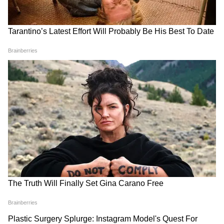
3
6
Image Credit :
Google
দ্বিতীয় শ্রেণির অন্তর্ভুক্ত রয়েছেন মৃত CPF
সুবিধাভোগীদের বিধবা স্ত্রী ও তাঁদের যোগ্য
নির্ভরশীল সন্তানরা। পাশাপাশি সেইসব কর্মচারীও
এই শ্রেণির আওতাভুক্ত, যাঁরা ১৮ নভেম্বর, ১৯৬০-
এর আগে অবসর নিয়েছিলেন এবং বর্তমানে 'এক্স-
গ্রেশিয়া' গ্রহণ করছেন।