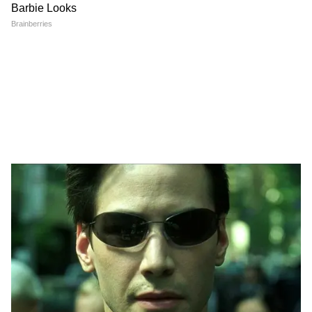
4
6
Image Credit :
Pixabay
সরকার স্পষ্টভাবে জানিয়ে দিয়েছে যে, DR গণনার
সময় যদি টাকার অঙ্কটি পয়সায় (paise) এসে
দাঁড়ায়, তবে নিয়ম অনুযায়ী সেটিকে পরবর্তী পূর্ণ
টাকায় (rupee) উন্নীত বা 'রাউন্ড-আপ' করে
নেওয়া হবে। উদাহরণস্বরূপ, যদি গণনার ফলাফল
২০০.১৫ হয়, তবে সেটিকে ২০১ হিসেবে গণ্য করা
হবে।