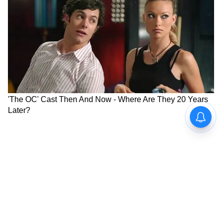
'এক্স-গ্রেশিয়া' (ex-gratia) সুবিধা নিয়েছিলেন।
6
6
Image Credit :
StockPhoto
এর বিপরীতে, সপ্তম বেতন কমিশনের আওতাভুক্ত
সাধারণ কেন্দ্রীয় কর্মচারী ও পেনশনভোগীদের
ক্ষেত্রে তাঁদের মহার্ঘ ভাতা (DA) এবং মহার্ঘ ত্রাণ
(DR) বর্তমানে ৬০ শতাংশে নির্ধারিত রয়েছে (১
জানুয়ারি, ২০২৬ তারিখ অনুযায়ী)।