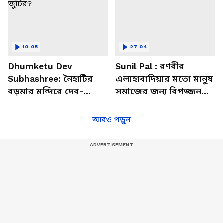
10:05
27:04
Dhumketu Dev
Sunil Pal : রণবীর
Subhashree: নৈহাটির
এলাহাবাদিয়ার মতো মানুষ
বড়মার মন্দিরে দেব-
সমাজের জন্য বিপজ্জনক :
শুভশ্রী, ধূমকেতু নিয়ে কী
সুনীল পাল
মানত এই জুটির?
আরও পড়ুন