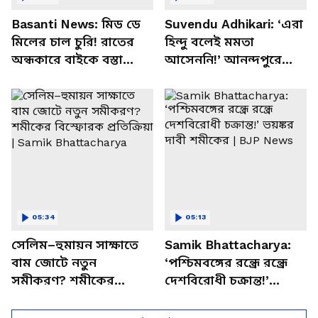
Basanti News: মিড ডে
Suvendu Adhikari: ‘এরা
মিলের চাল চুরি! রাতের
হিন্দু বলেই মমতা
অন্ধকারে বাইকে বস্তা
আসেননি!’ আনন্দপুরে
পাচার, বাসন্তীতে স্কুল
মমতার না আসার কারণ
চত্বরে তাণ্ডব
খোলসা করলেন শুভেন্দু
05:34
05:13
সেলিম–হুমায়ন সাক্ষাতে
Samik Bhattacharya:
বাম জোটে নতুন
‘পশ্চিমবঙ্গের রন্ধ্রে রন্ধ্রে
সমীকরণ? শমীকের
দেশবিরোধী চক্রান্ত!’
বিস্ফোরক প্রতিক্রিয়া |
ভয়ঙ্কর দাবী শমীকের |
Samik Bhattacharya
BJP News