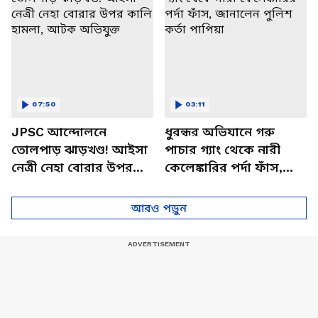
07:50
03:11
JPSC আন্দোলনে
ধুরন্ধর অভিযানে গরু
তোলপাড় ঝাড়খণ্ড! আইসা
পাচার গ্যাং থেকে নারী
নেত্রী নেহা বোরার উপর
কেলেঙ্কারির পর্দা ফাঁস,
কালি হামলা, আটক
জানালেন পুলিশ কর্তা
অভিযুক্ত
পাপিয়া
আরও পড়ুন