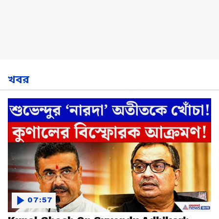
খবর
07:57