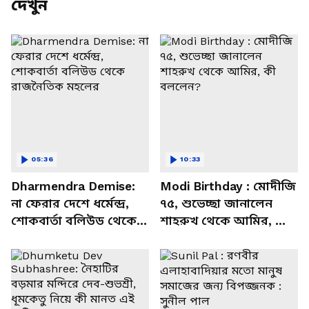
দেখুন
05:36
10:33
Dharmendra Demise:
Modi Birthday : মোদীজি
না ফেরার দেশে ধর্মেন্দ্র,
৭৫, শুভেচ্ছা জানালেন
শোকবার্তা বলিউড থেকে
শাহরুখ থেকে আমির, কী
রাজনৈতিক মহলের
বললেন?