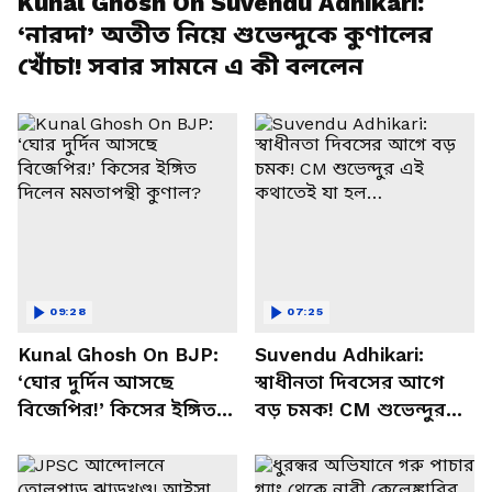
Kunal Ghosh On Suvendu Adhikari:
‘নারদা’ অতীত নিয়ে শুভেন্দুকে কুণালের
খোঁচা! সবার সামনে এ কী বললেন
09:28
07:25
Kunal Ghosh On BJP:
Suvendu Adhikari:
‘ঘোর দুর্দিন আসছে
স্বাধীনতা দিবসের আগে
বিজেপির!’ কিসের ইঙ্গিত
বড় চমক! CM শুভেন্দুর
দিলেন মমতাপন্থী কুণাল?
এই কথাতেই যা হল…