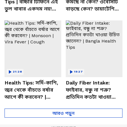
Tips | বাচ্চার টিফিনে এই
কমছে না কেন? ওবেসিটি
ভুল খাবার একদম নয়!
বাড়ছে কেন? ডায়াটেশিয়ান
সতর্ক করলেন পুষ্টিবিদ
জানালেন আসল কারণ
21:28
19:27
Health Tips: সর্দি-কাশি,
Daily Fiber Intake:
জ্বর থেকে বাঁচতে বর্ষার
ফাইবার, বন্ধু না শত্রু?
আগে কী করবেন? |
প্রতিদিন কতটা খাওয়া
Monsoon | Vira Fever |
উচিত জানেন? | Bangla
Cough
Health Tips
আরও পড়ুন