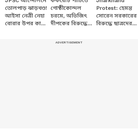
JPSC আন্দোলনে
ককরোচ পার্টিতে
Jharkhand
তোলপাড় ঝাড়খণ্ড!
গোষ্ঠীকোন্দল
Protest: হেমন্ত
আইসা নেত্রী নেহা
চরমে, অভিজিৎ
সোরেন সরকারের
বোরার উপর কালি
দীপকের বিরুদ্ধে
বিরুদ্ধে ছাত্রদের
হামলা, আটক
ক্ষোভে ফুঁসছেন
বিস্ফোরক
অভিযুক্ত
কর্মীরা
আন্দোলন! যন্তর
মন্তর গ্যাং মিসিং