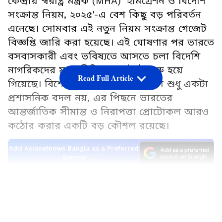
কেন্দ্রীয় স্বরাষ্ট্র মন্ত্রক (MHA) 'ইমিগ্রেশন ও বিদেশি
সংক্রান্ত নিয়ম, ২০২৫'-এ বেশ কিছু বড় পরিবর্তন
এনেছে। সোমবার এই নতুন নিয়ম সংক্রান্ত গেজেট
বিজ্ঞপ্তি জারি করা হয়েছে। এই ঘোষণার পর ভারতে
বসবাসকারী এবং ভবিষ্যতে আসতে চলা বিদেশি
নাগরিকদের মধ্যে রীতিমতো হইচই শুরু হয়ে
Read Full Article
গিয়েছে। বিশেষজ্ঞরা মনে করছেন, এটা শুধু একটা
প্রশাসনিক বদল নয়, এর পিছনে ভারতের
আন্তর্জাতিক সীমান্ত ও নিরাপত্তা প্রোটোকল আরও
কঠোর করার একটি বড় কৌশল রয়েছে।
Add Asianetnews Bangla as a Preferred
Source
১৮০ দিনের সময়সীমা এবং পুরনো নিয়মের অবসান
LATEST VIDEOS
নতুন নিয়ম অনুযায়ী, যে সমস্ত বিদেশি নাগরিক