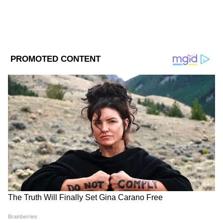
Degree in Journalism
দেওয়া আছে যে "প্রতিবার থাকা ১৮০ দিনের বেশি
হবে না", তাঁদের জন্য নিয়ম এখন অত্যন্ত কঠিন।
যদি তাঁরা একটি ক্যালেন্ডার বছরে এই মেয়াদের
বেশি থাকতে চান, তাহলে সময়সীমা শেষ হওয়ার
আগেই রেজিস্ট্রেশন তো করাতেই হবে, কিন্তু সরকার
এখন স্পষ্ট করে দিয়েছে যে এই ধরনের
রেজিস্ট্রেশনের অনুমতি "শুধুমাত্র জরুরি
পরিস্থিতিতেই" দেওয়া হবে। সাধারণ পরিস্থিতিতে
এখন আর এর অনুমতি পাওয়া প্রায় অসম্ভব।
DOWNLOAD APP
RECOMMENDED STORIES