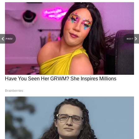
PREV
NEXT
Delhi Building Collapse:
Monsoon India: মৌসুমী বায়ুর
দিল্লিতে ফের ভেঙে পড়ল বড়
আগমনে বিলম্ব, এল নিনোর
বাড়ি, বুরারিতে চারতলা বাড়ি
ভ্রুকুটি! দেশে কবে প্রবেশ করবে
ধসে মৃত্যু, ধ্বংসস্তূপে ৩০ ঘণ্টা
বর্ষা?
আটকে থেকেও প্রাণে বাঁচল
পরিবার
UP Assembly Election:
Indo-Tibet Border Trade: ৬
Related Articles
২০২৭-এর আগেই কি
বছরের রুদ্ধ লিপুলেখ গিরিপথ