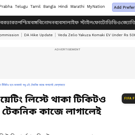
Prabha
Telugu
Tamil
Bangla
Hindi
Marathi
MyNation
Add Prefer
খবর
ভারত
পশ্চিমবঙ্গ
বিনোদন
ব্যবসা
লাইফ স্টাইল
ফোটো
ভিডিও
জ্যোত
Commission
DA Hike Update
Veda Zelio Yakuza Komaki EV Under Rs 50
কিটও হবে কনফার্ম! শুধু এই টেকনিক কাজে লাগালেই কেল্লাফতে
য়েটিং লিস্টে থাকা টিকিটও
FIFA 
এই টেকনিক কাজে লাগালেই