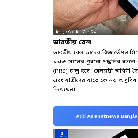
Image Credit :
Our Own
ভারতীয় রেল
ভারতীয় রেল তাদের রিজার্ভেশন সি
১৯৮৬ সালের পুরনো পদ্ধতির বদলে ধা
(PRS) চালু হবে। রেলমন্ত্রী অশ্বি
এবং যাত্রীদের যাতে কোনও অসুবিধা
দিয়েছেন।
Add Asianetnews Bangla 
2