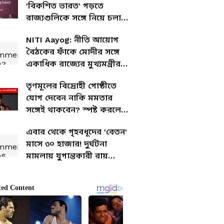
'বিকশিত ভারত' গড়তে
রাজ্যগুলিকে সঙ্গে নিয়ে চলার
বার্তা প্রধানমন্ত্রীর
NITI Aayog: নীতি আয়োগ
বৈঠকের ফাঁকে মোদীর সঙ্গে
একাধিক রাজ্যের মুখ্যমন্ত্রীর
বৈঠক, কী নিয়ে কথা হল?
তৃণমূলের বিদ্রোহী গোষ্ঠীতে
যোগ দেবেন নাকি মমতার
সঙ্গেই থাকবেন? স্পষ্ট করলেন
শত্রুঘ্ন সিনহা
এবার থেকে গৃহবধূদের 'বেতন'
মাসে ৩০ হাজার! দুর্ঘটনা
মামলায় যুগান্তকারী রায়
সুপ্রিম কোর্টের