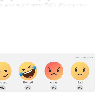
্রুত এবং বেশি সংখ্যক টিকিট বুকিং করা যাবে।
িং চালু করে। এখন প্রায় ৮৮% টিকিট ডিজিটাল
 নাজেহাল
Reservation Chart: দূরপাল্লার
ম, এবার
ট্রেনে রিজার্ভেশন চার্টের নিয়মে বড়
জ
পরিবর্তন রেলের, কবে থেকে চালু
হচ্ছে?