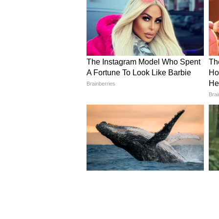
Image Credit :
StockPhoto
RailOne অ্যাপে মিলবে সব স
এই পরিবর্তন রেলের ডিজিটালাইজেশ
RailOne অ্যাপটি এক বছরেরও কম
অ্যাপের মাধ্যমে যাত্রীরা টিকিট বুকিং,
কোচের তথ্য পাওয়া এবং অভিযোগ
রেলের তথ্য অনুযায়ী, অ্যাপের মাধ্যম
৭.২ লক্ষ জেনারেল টিকিট এবং ২.০৯ 
4
4