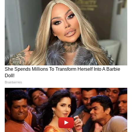
Image Credit :
Gemini
আবহাওয়া দফতর (IMD) ১৪ জুন দক্ষিণ ও উত্তর
অভ্যন্তরীণ কর্নাটকের কিছু অংশে বজ্রবিদ্যুৎ-সহ
ঝড়ের সতর্কতা জারি করেছে। বেলাগাভি,
ধারওয়াড়, গাদাগ, হাভেরি, বিদার, কালাবুরাগি,
রায়চুর এবং যাদগিরের মতো জেলাগুলিতে ঝোড়ো
হাওয়ার সঙ্গে বৃষ্টি বা বজ্রসহ বৃষ্টির সম্ভাবনা রয়েছে।
বজ্রপাত ও ঝড়ের সময় বাসিন্দাদের সতর্ক থাকতে
বলা হয়েছে।
4