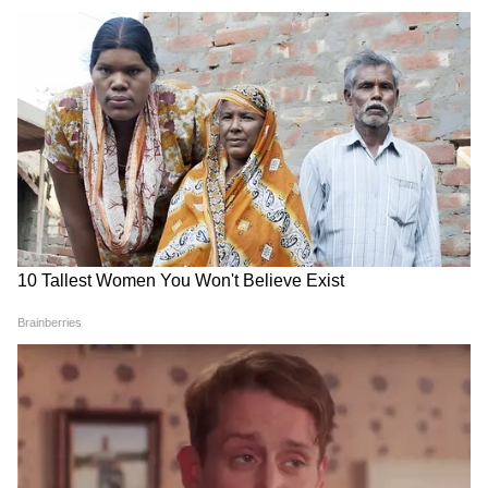
LATEST VIDEOS
ABOUT THE AUTHOR
Anulekha Kar
AK
অনুলেখা কর ২০২৪ সালের এপ্রিল মাস থেকে এশিয়ানেট নিউজ
বাংলায় কর্মরত। তাঁর এর আগে একাধিক টেলিভিশন ও ওয়েব
মিডিয়ায় কাজ করার অভিজ্ঞতা রয়েছে। যাদবপুর বিশ্ববিদ্যালয়
থেকে জার্নালিজম ও মাস কমিউনিকেশনে মাস্টার্স করেছেন।
দেশের খবর
জার্নালিজমে স্নাতক পাশ করার পরে সর্বভারতীয় সংবাদ মাধ্যম