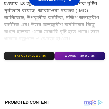
হওয়ায় ১৪ জুন, রবিবার, কর্নাটকে ব্যাপক বৃষ্টির
পূর্বাভাস রয়েছে। আবহাওয়া দফতর (IMD)
জানিয়েছে, উপকূলীয় কর্নাটক, দক্ষিণ অভ্যন্তরীণ
কর্নাটক এবং উত্তর অভ্যন্তরীণ কর্নাটকের কিছু
অংশে হালকা থেকে মাঝারি বৃষ্টি হতে পারে। সঙ্গে
থাকবে বজ্রপাত ও ঝোড়ো হাওয়া।
Add Asianetnews Bangla as a Preferred
FIFA FOOTBALL WC '26
WOMEN T-20 WC '26
Source
2
4