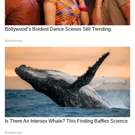
4
Image Credit :
Gemini
আবহাওয়াবিদরা বলছেন, কর্নাটকের বেশিরভাগ
অংশে মৌসুমী বায়ু সক্রিয় হয়ে উঠেছে। এর ফলে
গরমের থেকে স্বস্তি মিলেছে এবং কৃষিক্ষেত্রে বৃষ্টির
সম্ভাবনা উজ্জ্বল হয়েছে। আগামী কয়েকদিন
রাজ্যের অনেক জায়গায়, বিশেষ করে উপকূলীয় ও
দক্ষিণের জেলাগুলিতে, বৃষ্টি চলবে। যাত্রীদের ছাতা
বা রেনকোট সঙ্গে রাখতে এবং যাতায়াতের আগে
আবহাওয়ার খবর দেখে নিতে পরামর্শ দেওয়া
হয়েছে।