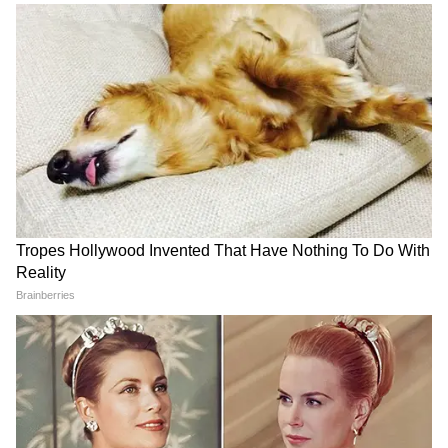
Image Credit :
AI Generated
উপকূলীয় জেলা যেমন দক্ষিণ কন্নড়, উডুপি এবং
উত্তর কন্নড়ের বেশিরভাগ জায়গায় দিনের বেলায়
বৃষ্টি হতে পারে। অন্যদিকে, বেঙ্গালুরু আরবান,
বেঙ্গালুরু গ্রামীণ, মাইসুরু, মান্ড্য, হাসান, কোডাগু,
শিবমোগ্গা, চিকমাগালুর, তুমাকুরু, রামনগর,
চামরাজনগর-সহ দক্ষিণ অভ্যন্তরীণ কর্নাটকের
একাধিক জেলায় হালকা থেকে মাঝারি বৃষ্টির
সম্ভাবনা। সঙ্গে ঘণ্টায় ৩০-৪০ কিমি বেগে ঝোড়ো
হাওয়া বইতে পারে।