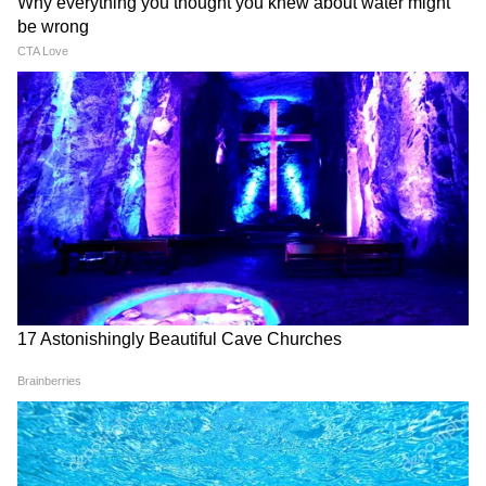
LATEST VIDEOS
Dilip Ghosh: 'কেউ তৃণমূলীদের দলে নিলে
সে সাসপেন্ড হবে', বিজেপি নেতাদের কড়া
বার্তা দিলীপের
Suvendu Adhikari: ভবানীপুরের গুরুদ্বারে
গিয়ে বড় কথা মুখ্যমন্ত্রী শুভেন্দুর, হৃদয়
ছুঁলেন শিখদের