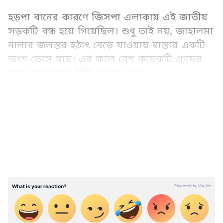
হড়পা বানের কারণে জিসপা এলাকায় এই জাতীয়
সড়কটি বন্ধ হয়ে গিয়েছিল। শুধু তাই নয়, জাহালমা
নালার জলস্তর হঠাৎ বেড়ে যাওয়ায় রাস্তার একটি
অংশ ভেসে যায়। এর ফলে বেশ কয়েকটি গ্রামের
সঙ্গে যোগাযোগ বিচ্ছিন্ন হয়ে পড়ে।
LATEST VIDEOS
হড়পা বানে ভেসে গেল হাইওয়ের একাংশ
সোমবার বিকেলে হঠাৎই জাহালমা নালার জলস্তর
বেড়ে গিয়ে হড়পা বানের মতো পরিস্থিতি তৈরি হয়।
এর জেরে মানালি-লে হাইওয়ের একটি অংশ
পুরোপুরি ভেসে যায় এবং ৫০টিরও বেশি পর্যটকদের
গাড়ি রাস্তায় আটকে পড়ে। কর্মকর্তারা জানিয়েছেন,
ওই এলাকায় কোনও বৃষ্টিপাত না হলেও, হিমবাহ
গলে হঠাৎ করে জলস্তর বেড়ে যাওয়ায় এই বিপত্তি