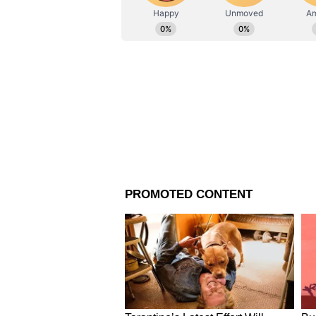
অবর্ণনীয় ঘৃণা। দুই অধিকারের অনুভূ
কীভাবে এই জাতীয় তাৎপর্যপূর্ণ কোন
যুক্তি অন্যথায় কংগ্রেস এই কাজগুল
কংগ্রেস ২০১৭ সালে জিএসটি আসন
রাষ্ট্রপতি ও প্রধানমন্ত্রী দুজনেই উপস্
যাইহোক কংগ্রেসের তৎকালীন সভানেত্
করেছিলেন। কিন্তু ছত্তিশগড়ের রাজ্যপ
নিয়েছিলেন তিনি। কংগ্রেসের প্রতিট
রাজ্যপাল বা মুখ্যমন্ত্রীর মত সংসদয়
সংসদের উদ্বোধনের পেছেনই এই বিষয়ট
ঘৃণা ও গান্ধী পরিবারের প্রতি আনুগত্
কংগ্রেসের জন্য, পতনের অপরিবর্তন
ইতিহাসের ডাস্টবিনে তার ন্যায্য অধ
আরও পড়ুনঃ