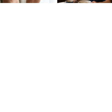
FOLLOW U
 Use
Privacy Policy
CSAM Policy
Complaint Redressal - Website
Complianc