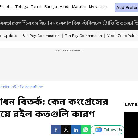
Prabha
Telugu
Tamil
Bangla
Hindi
Marathi
MyNation
Add Prefer
খবর
ভারত
পশ্চিমবঙ্গ
বিনোদন
ব্যবসা
লাইফ স্টাইল
ফোটো
ভিডিও
জ্যোত
ke Update
8th Pay Commission
7th Pay Commission
Veda Zelio Yaku
ের আপত্তিত মোদীকে নিয়ে রইল কতগুলি কারণ
ধন বিতর্ক: কেন কংগ্রেসের
LATE
িয়ে রইল কতগুলি কারণ
Follow Us