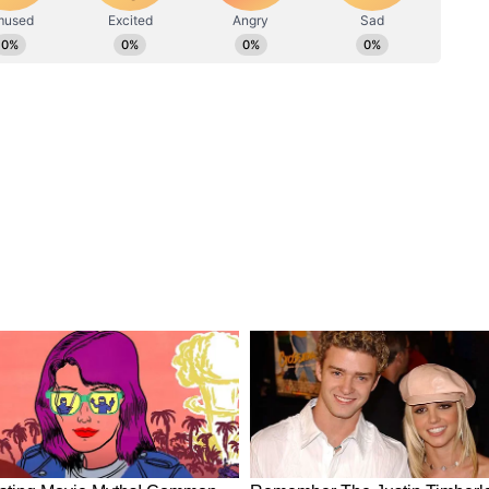
তি যে ভারত গান্ধী পরিবারের সম্পত্তি, অন্য কেউ
ও কার্যকলাপে যুক্ত হতে পারে। তিন, অন্য কোনও
িকে সমর্থন করতে পারে না।
ে অধ্যরাতের অধিবেশন বয়কট করেছিল, সেই সময়
থিত ছিল।
রী সেই সময়ই ছত্তিশগড় বিধানসভার ভিত্তি স্থাপন
াল বা মুখ্যমন্ত্রীকে বঞ্চিত করে এই পদক্ষেপ
ি কাজই গান্ধী পরিবারকে ঘিতে আবর্তিত হয়। সেখানে
ী পদ গুরুত্বহীন। সুতরাং সংক্ষেপে বলা যায় নতুন
ি আবর্তিত হচ্ছে। যার মূলে রয়েছে মোদীর প্রতি
য।
ীয় পথে, শীঘ্রই শিখবে যে নতুন ভারত রাজবংশকে
িকারে সঁপে দিতে বদ্ধপরিকর।