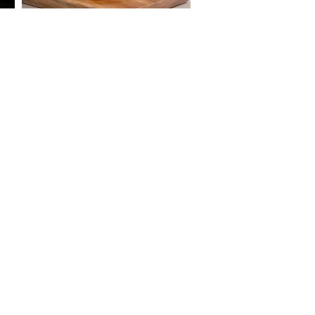
S ON
e Report Digital
Investors