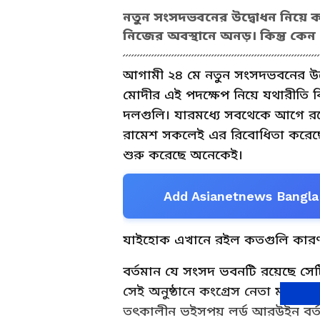
নতুন সংসদভবনের উদ্বোধন নিয়ে কংগ্
নিজের অবস্থানে অনড়। কিন্তু কে
আগামী ২৪ মে নতুন সংসদভবনের উদ্বোধন
মোদীর এই পদক্ষেপ নিয়ে যথারীতি 
দলগুলি। যারমধ্যে সবথেকে আগে রয়ে
রামেশ সকলেই এর রিবোধিতা করেছেন
শুরু করেছে অনেকেই।
Add Asianetnews Bangla 
যাইহোক এখানে রইল কতগুলি কার
বর্তমান যে সংসদ ভবনটি রয়েছে সেট
সেই অনুষ্ঠানে কংগ্রেস নেতা মতিলাল
তৎকালীন ভইসপয় লর্ড আরউইন বর্তম