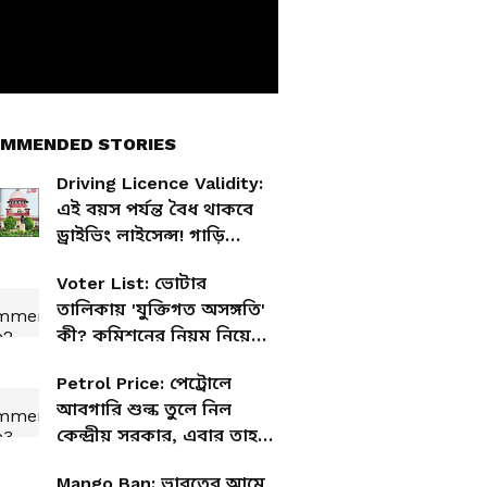
MMENDED STORIES
Driving Licence Validity:
এই বয়স পর্যন্ত বৈধ থাকবে
ড্রাইভিং লাইসেন্স! গাড়ি
চালানোর মেয়াদ নিয়ে বড়
Voter List: ভোটার
সিদ্ধান্ত নিল কেন্দ্র
তালিকায় 'যুক্তিগত অসঙ্গতি'
কী? কমিশনের নিয়ম নিয়ে
প্রশ্ন তুললেন ওয়াইসি
Petrol Price: পেট্রোলে
আবগারি শুল্ক তুলে নিল
কেন্দ্রীয় সরকার, এবার তাহলে
দাম কমবে?
Mango Ban: ভারতের আমে