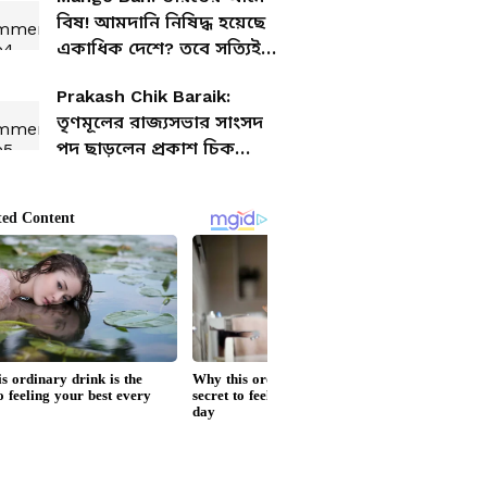
বিষ! আমদানি নিষিদ্ধ হয়েছে
একাধিক দেশে? তবে সত্যিই
কি আম খেলে বিপদে
Prakash Chik Baraik:
পড়বেন?
তৃণমূলের রাজ্যসভার সাংসদ
পদ ছাড়লেন প্রকাশ চিক
বরাইক, বাকি রইলেন
কতজন?