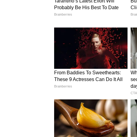
Ram Mandir Update: অযোধ্যার রাম
মধ্যে শেষ হবে, রইল সেরা ১০টি 
কংগ্রেস নেতাদের দাবি অযৌক্তিক,
সোশ্যাল মিডিয়া
সমীর ওয়াংখেড়ের হাতিয়ার শাহরুখের 