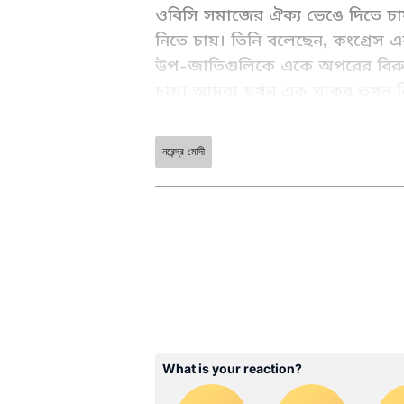
ওবিসি সমাজের ঐক্য ভেঙে দিতে চা
নিতে চায়। তিনি বলেছেন, কংগ্রেস
উপ-জাতিগুলিকে একে অপরের বিরুদ্ধে
চায়। আমরা যখন এক থাকব তখন ন
নরেন্দ্র মোদী
ABOUT THE AUTHOR
Saborni Mitra
SM
সাবর্ণী মিত্র, ২০০৩ সালে থেকে মিডিয়া
স্নাতকোত্তর ডিগ্রি রয়েছে। জাতীয়, আন্তর্জাতিক ও রাজ্যের খবর লেখেন। ক্রাইম নিউজে আগ্রহী। যোগাযোগ:
saborni.mitra@asianetnews.in