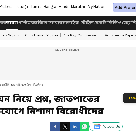
Prabha
Telugu
Tamil
Bangla
Hindi
Marathi
MyNation
Add Prefer
খবর
ভারত
পশ্চিমবঙ্গ
বিনোদন
ব্যবসা
লাইফ স্টাইল
ফোটো
ভিডিও
জ্যোত
rna Yojana
Chhatravriti Yojana
7th Pay Commission
Annapurna Yojan
তের রাজনীতি করার অভিযোগে নিশানা বিরোধীদের
়ন নিয়ে প্রশ্ন, জাতপাতের
FOO
যোগে নিশানা বিরোধীদের
Follow Us