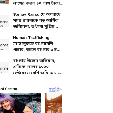
লাখের বদলে ১০ লাখ টাকা
কভারেজ? বড় আপডেট
Samay Raina: যে অপরাধে
সময় রায়নাকে বড় আর্থিক
জরিমানা, ভর্ৎসনা সুপ্রিম
কোর্টের
Human Trafficking:
ম্যাঙ্গালুরুতে বাংলাদেশি
পাচার, জালে বাংলার ৩ চক্রী,
কলকাতায় আটক ১
বাংলায় উচ্ছেদ অভিযান,
এদিকে রেলের ১০০০
হেক্টরেরও বেশি জমি অন্যের
কব্জায়!