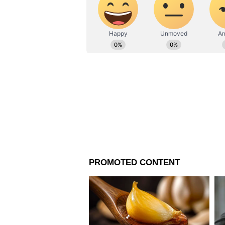
কাশ্মীরেও আম্বেদকরের সংবিধান