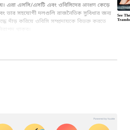
য়। এরা এসসি/এসটি এবং ওবিসিদের आरक्षण কেড়ে
 এবং তার সহযোগী দলগুলি রাজনৈতিক সুবিধার জন্য
 দাঁড় করিয়ে ওবিসি সম্প্রদায়কে বিভক্ত করতে
িরাপদ থাকব।
র সঙ্গে যুক্ত। বর্ধমান বিশ্ববিদ্যালয় থেকে সাংবাদিকতা ও গণজ্ঞাপণে