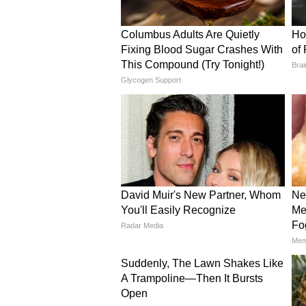
প্রধানমন্ত্রী মোদী বলেছেন, জম্মু ও 
অনেক জওয়ান প্রাণ হারিয়েছেন। সেখ
সংবিধান পেয়েছে কিন্তু সাত দশক ধ
দলিত ও আদিবাসীরা সম্মান পায়নি। 
বি আর আম্বেদকরের সংবিধান সেখানে
এবং প্রথমবার জম্মু ও কাশ্মীরের মুখ
নিয়েছেন। এটি মোদীর পক্ষ থেকে বাব