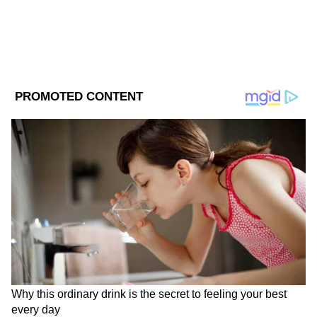
নরেন্দ্র মোদী
Follow Us
এই প্রসঙ্গে বলে রাখাভাল সংসদে এনডিএ-এর
জোটের ৩৩১ জন সাংসদ রয়েছে। বিজেপি
সাংসদের সংখ্যা ৩০৩। অন্যদিকে বিরোধী ইন্ডিয়ার
সংসদ সংখ্যা মাত্র ১৪৪। জোটবদ্ধ দলগুলির সাংসদ