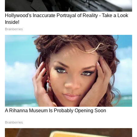
Jharkhand Protest: হেমন্ত
PM Modi Meeting: কাল
সোরেন সরকারের বিরুদ্ধে
মোদীর Breakfast টেবিলে
ছাত্রদের বিস্ফোরক আন্দোলন!
কাকলী-সুদীপরা, ইউসুফ
যন্তর মন্তর গ্যাং মিসিং
পাঠানরা কি থাকবেন?
LATEST VIDEOS
Annapurna Bhandar Payment |
প্রতিমাসে কত তারিখে ঢুকবে অন্নপূর্ণার ৩
হাজার টাকা?
কীভাবে অন্নপূর্ণা ভাণ্ডার নিয়ে কারা ছড়াচ্ছে
বিভ্রান্তি? | Suvendu Adhikari on
Annapurna Yojana