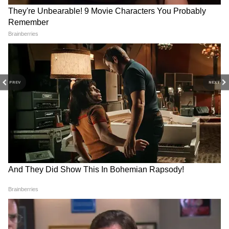
DOWNLOAD APP
PREV
NEXT
Related Articles
হামলার পর বাড়িতে ফিরলেন খগেন মুর্মু, আরও বাড়ান
হল বিজেপি সাংসদের নিরাপত্তা
সলমন খানের ওপর বেজায় চটে পাকিস্তান, ভাইজানকে
জঙ্গি ঘোষণা করল সরকার
পঞ্জাবের চাইল রাইটস প্রটেকশনের চেয়ারম্যান
কানওয়ারদীপ সিং মানসার সিনিয়র