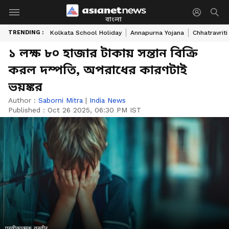
বাংলা
TRENDING :
Kolkata School Holiday
Annapurna Yojana
Chhatravriti
১ লক্ষ ৮০ হাজার টাকায় সন্তান বিক্রি
করল দম্পতি, অপরাধের কারণটাই
ভয়ঙ্কর
Author :
Saborni Mitra
|
India News
Published :
Oct 26 2025, 06:30 PM IST
प्रतीकात्मक तस्वीर